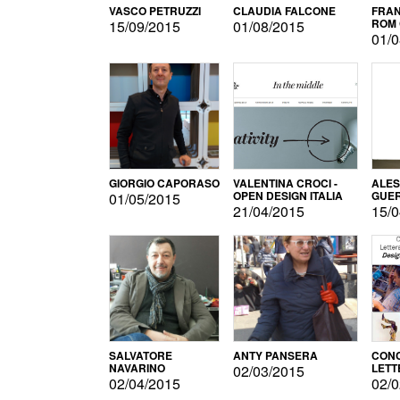
VASCO PETRUZZI
CLAUDIA FALCONE
FRAN
ROM 
15/09/2015
01/08/2015
01/0
GIORGIO CAPORASO
VALENTINA CROCI -
ALE
OPEN DESIGN ITALIA
GUE
01/05/2015
21/04/2015
15/0
SALVATORE
ANTY PANSERA
CON
NAVARINO
LETT
02/03/2015
DESI
02/04/2015
02/0