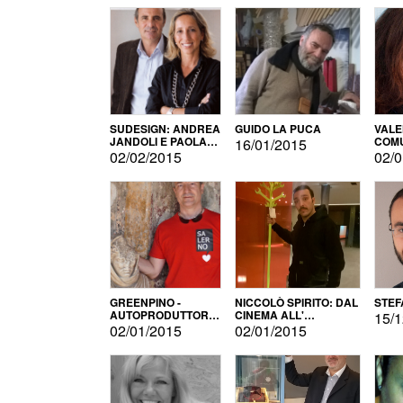
SUDESIGN: ANDREA
GUIDO LA PUCA
VALE
JANDOLI E PAOLA
COMU
16/01/2015
PISAPIA
02/02/2015
02/0
GREENPINO -
NICCOLÒ SPIRITO: DAL
STEF
AUTOPRODUTTORE
CINEMA ALL'
15/1
PER AMORE
AUTOPRODUZIONE
02/01/2015
02/01/2015