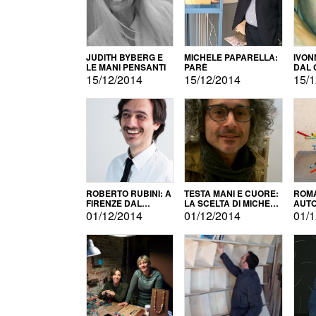
JUDITH BYBERG E
MICHELE PAPARELLA:
IVON
LE MANI PENSANTI
PARÈ
DAL 
CITT
15/12/2014
15/12/2014
15/1
ROBERTO RUBINI: A
TESTA MANI E CUORE:
ROMA
FIRENZE DAL
LA SCELTA DI MICHELE
AUT
PRODOTTO ALLA
BARBERIO
01/12/2014
01/12/2014
01/1
PROMOZIONE