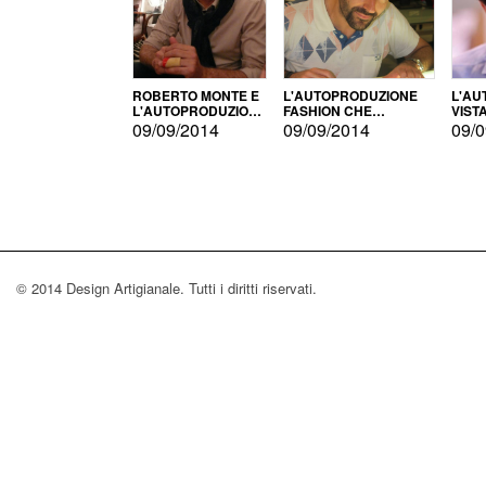
ROBERTO MONTE E
L'AUTOPRODUZIONE
L'AU
L'AUTOPRODUZIONE
FASHION CHE
VIST
CON IL CENSIMENTO
CONQUISTA GLI USA
FARI
09/09/2014
09/09/2014
09/0
© 2014 Design Artigianale. Tutti i diritti riservati.