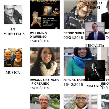
ENRICO
BASSI
IN
M'ILLUMINO
BENNO SIMMA
SERG
VIDEOTECA
D'IMMENSO
02/01/2016
02/0
15/01/2016
FISCALITA
MUSICA
ROSANNA SALVATO
GLENDA TORRES
NEXT
- RICREANDO
INNO
15/12/2015
IMMAGINE
15/12/2015
15/1