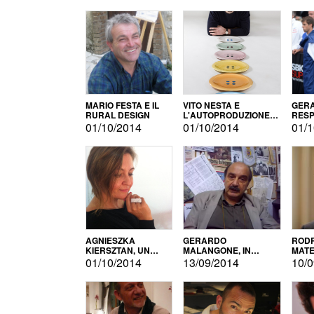
MARIO FESTA E IL
VITO NESTA E
GERA
RURAL DESIGN
L'AUTOPRODUZIONE
RESP
COME RECUPERO DEI
TECN
01/10/2014
01/10/2014
01/1
SIMBOLI
MOTO
AGNIESZKA
GERARDO
RODR
KIERSZTAN, UN
MALANGONE, IN
MATE
MODELLO DI
GIURIA PER IL
01/10/2014
13/09/2014
10/0
AUTOPRODUZIONE
CONCORSO
LETTERARIO