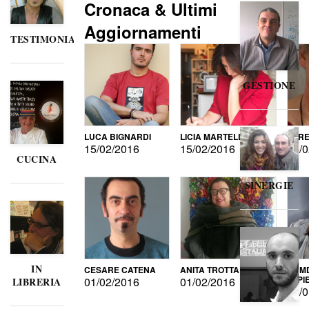
Cronaca & Ultimi
Aggiornamenti
TESTIMONIANZE
GESTIONE
LUCA BIGNARDI
LICIA MARTELLI
LORE
15/02/2016
15/02/2016
15/0
CUCINA
SINERGIE
IN
CESARE CATENA
ANITA TROTTA
GUMD
DI P
01/02/2016
01/02/2016
LIBRERIA
15/0