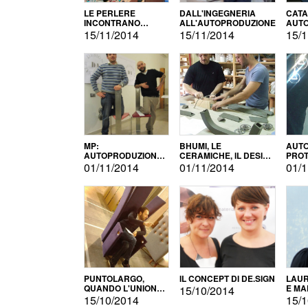
LE PERLERE
DALL'INGEGNERIA
CATA
INCONTRANO
ALL'AUTOPRODUZIONE
AUTO
L'AUTOPRODUZIONE
COMM
15/11/2014
15/11/2014
15/1
MP:
BHUMI, LE
AUTO
AUTOPRODUZIONE
CERAMICHE, IL DESIGN
PROT
E INNOVAZIONE
E L'AUTOPRODUZIONE
ROM
01/11/2014
01/11/2014
01/1
PUNTOLARGO,
IL CONCEPT DI DE.SIGN
LAUR
QUANDO L'UNIONE
E MA
15/10/2014
FA LA FORZA E
15/10/2014
15/1
VINCE