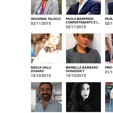
GIOVANNA TALOCCI
PAOLO MANFREDI:
PAOL
CONFARTIGIANTO E IL
02/11/2015
02/1
SONDAGGIO
02/11/2015
NADJA GALLI
MARIELLA BARBARO
PINO
ZUGARO
DOGADDICT
01/1
15/10/2015
15/10/2015