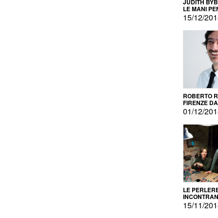
JUDITH BY
LE MANI PE
15/12/20
ROBERTO RU
FIRENZE DAL
PRODOTTO 
01/12/20
PROMOZIO
LE PERLER
INCONTRA
L'AUTOPRO
15/11/20