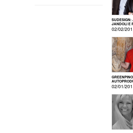
SUDESIGN:
JANDOLI E
PISAPIA
02/02/20
GREENPINO
AUTOPROD
PER AMOR
02/01/20