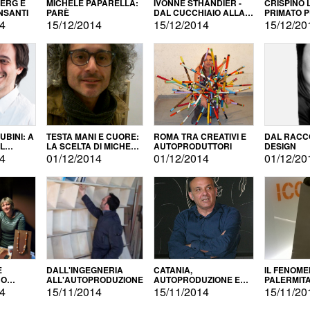
BERG E
MICHELE PAPARELLA:
IVONNE STHANDIER -
CRISPINO 
NSANTI
PARÈ
DAL CUCCHIAIO ALLA
PRIMATO 
CITTÀ
14
15/12/2014
15/12/2014
15/12/20
BINI: A
TESTA MANI E CUORE:
ROMA TRA CREATIVI E
DAL RACC
LA SCELTA DI MICHELE
AUTOPRODUTTORI
DESIGN
ALLA
BARBERIO
14
01/12/2014
01/12/2014
01/12/20
NE
E
DALL'INGEGNERIA
CATANIA,
IL FENOM
NO
ALL'AUTOPRODUZIONE
AUTOPRODUZIONE E
PALERMIT
DUZIONE
COMMERCIALIZZAZIONE
DELL'AUT
14
15/11/2014
15/11/2014
15/11/20