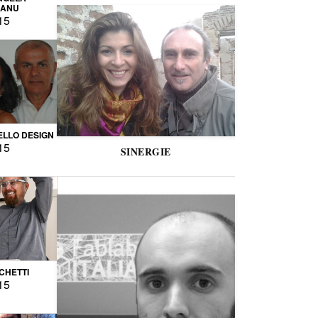
CANU
15
LLO DESIGN
15
SINERGIE
CCHETTI
15