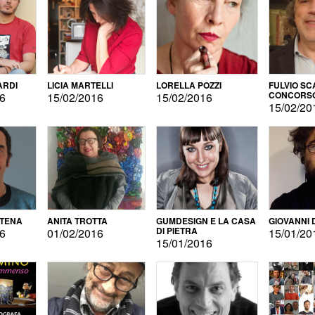
ARDI
LICIA MARTELLI
LORELLA POZZI
FULVIO SC
CONCORS
16
15/02/2016
15/02/2016
LETTERAR
15/02/20
ATENA
ANITA TROTTA
GUMDESIGN E LA CASA
GIOVANNI 
DI PIETRA
16
01/02/2016
15/01/20
15/01/2016