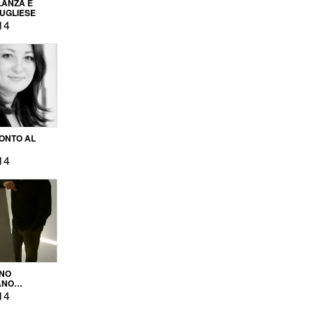
LANZA E
PUGLIESE
14
ONTO AL
14
ENO
ANO
OPRODUZIONE
14