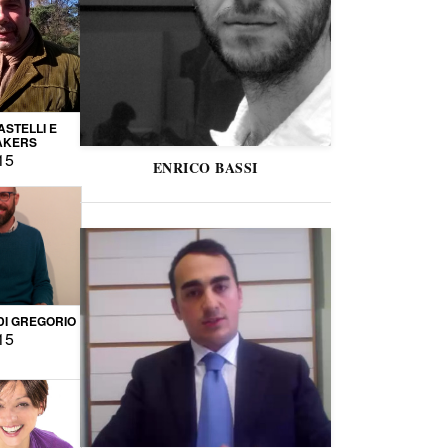
STELLI E
AKERS
15
ENRICO BASSI
DI GREGORIO
15