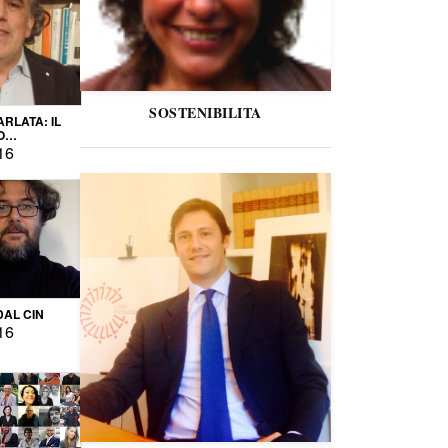
SOSTENIBILITA
ARLATA: IL
O
IO
16
DAL CIN
16