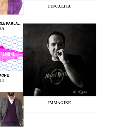
FISCALITA
LI: PARLARE
VERSE
15
MONE
14
IMMAGINE