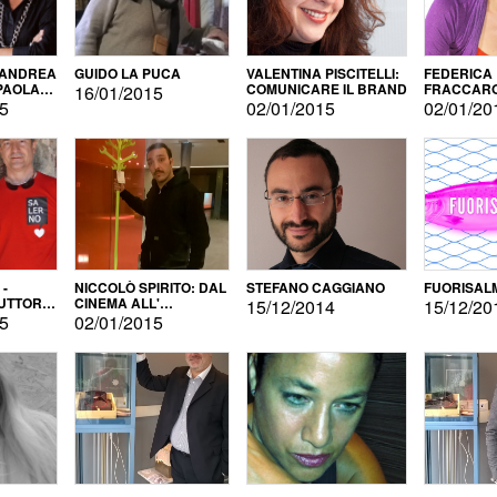
 ANDREA
GUIDO LA PUCA
VALENTINA PISCITELLI:
FEDERICA
 PAOLA
COMUNICARE IL BRAND
FRACCARO
16/01/2015
LINGUE DI
15
02/01/2015
02/01/20
 -
NICCOLÒ SPIRITO: DAL
STEFANO CAGGIANO
FUORISAL
UTTORE
CINEMA ALL'
15/12/2014
15/12/20
E
AUTOPRODUZIONE
15
02/01/2015