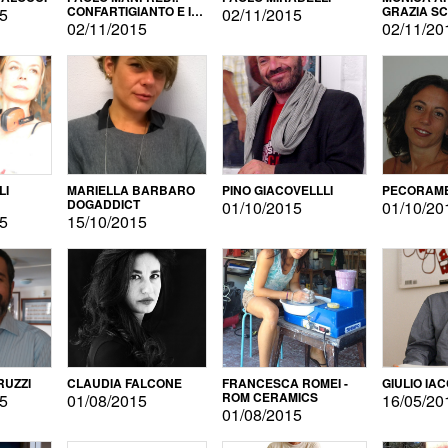
CONFARTIGIANTO E IL
GRAZIA S
15
02/11/2015
SONDAGGIO
02/11/2015
02/11/20
LI
MARIELLA BARBARO
PINO GIACOVELLLI
PECORAME
DOGADDICT
01/10/2015
01/10/20
15
15/10/2015
RUZZI
CLAUDIA FALCONE
FRANCESCA ROMEI -
GIULIO IA
ROM CERAMICS
15
01/08/2015
16/05/20
01/08/2015