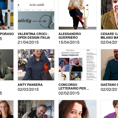
APORASO
VALENTINA CROCI -
ALESSANDRO
CESARE CA
OPEN DESIGN ITALIA
GUERRIERO
MILANO M
15
21/04/2015
15/04/2015
02/04/20
ANTY PANSERA
CONCORSO
GAETANO 
LETTERARIO PER
02/03/2015
02/02/20
DESIGNER
15
02/02/2015