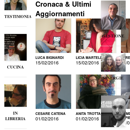
Cronaca & Ultimi
Aggiornamenti
TESTIMONIANZE
GESTIONE
LUCA BIGNARDI
LICIA MARTELLI
LORE
15/02/2016
15/02/2016
15/0
CUCINA
SINERGIE
IN
CESARE CATENA
ANITA TROTTA
GUMD
DI P
01/02/2016
01/02/2016
LIBRERIA
15/0