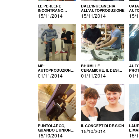
LE PERLERE
DALL'INGEGNERIA
CATA
INCONTRANO
ALL'AUTOPRODUZIONE
AUTO
L'AUTOPRODUZIONE
COMM
15/11/2014
15/11/2014
15/1
MP:
BHUMI, LE
AUTO
AUTOPRODUZIONE
CERAMICHE, IL DESIGN
PROT
E INNOVAZIONE
E L'AUTOPRODUZIONE
ROM
01/11/2014
01/11/2014
01/1
PUNTOLARGO,
IL CONCEPT DI DE.SIGN
LAUR
QUANDO L'UNIONE
E MA
15/10/2014
FA LA FORZA E
15/10/2014
15/1
VINCE