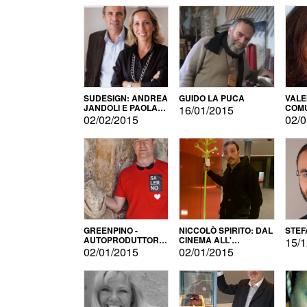
SUDESIGN: ANDREA
GUIDO LA PUCA
VALE
JANDOLI E PAOLA
COMU
16/01/2015
PISAPIA
02/02/2015
02/0
GREENPINO -
NICCOLÒ SPIRITO: DAL
STEF
AUTOPRODUTTORE
CINEMA ALL'
15/1
PER AMORE
AUTOPRODUZIONE
02/01/2015
02/01/2015