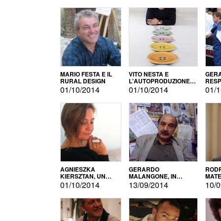
MARIO FESTA E IL
VITO NESTA E
GERA
RURAL DESIGN
L'AUTOPRODUZIONE
RESP
COME RECUPERO DEI
TECN
01/10/2014
01/10/2014
01/1
SIMBOLI
MOTO
AGNIESZKA
GERARDO
RODR
KIERSZTAN, UN
MALANGONE, IN
MATE
MODELLO DI
GIURIA PER IL
01/10/2014
13/09/2014
10/0
AUTOPRODUZIONE
CONCORSO
LETTERARIO