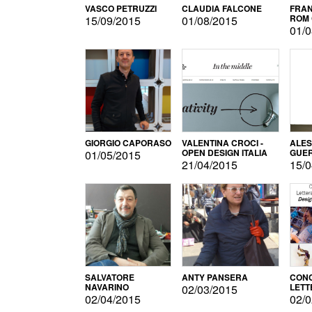
VASCO PETRUZZI
CLAUDIA FALCONE
FRAN
ROM 
15/09/2015
01/08/2015
01/0
GIORGIO CAPORASO
VALENTINA CROCI -
ALE
OPEN DESIGN ITALIA
GUE
01/05/2015
21/04/2015
15/0
SALVATORE
ANTY PANSERA
CON
NAVARINO
LETT
02/03/2015
DESI
02/04/2015
02/0