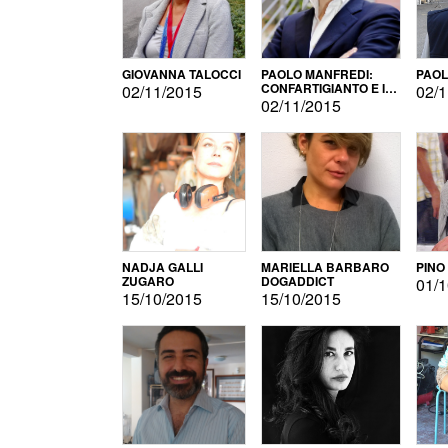
GIOVANNA TALOCCI
PAOLO MANFREDI:
PAOL
CONFARTIGIANTO E IL
02/11/2015
02/1
SONDAGGIO
02/11/2015
NADJA GALLI
MARIELLA BARBARO
PINO
ZUGARO
DOGADDICT
01/1
15/10/2015
15/10/2015