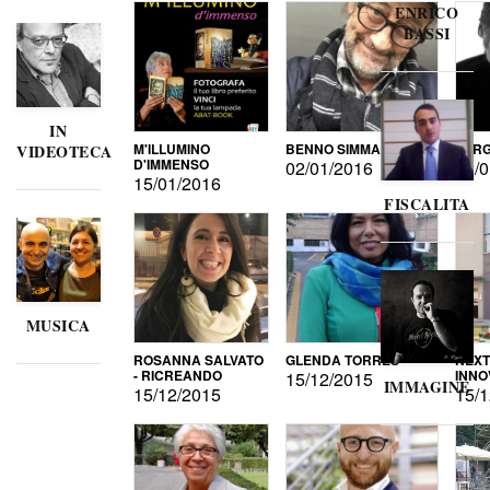
ENRICO
BASSI
IN
M'ILLUMINO
BENNO SIMMA
SERG
VIDEOTECA
D'IMMENSO
02/01/2016
02/0
15/01/2016
FISCALITA
MUSICA
ROSANNA SALVATO
GLENDA TORRES
NEXT
- RICREANDO
INNO
15/12/2015
IMMAGINE
15/12/2015
15/1