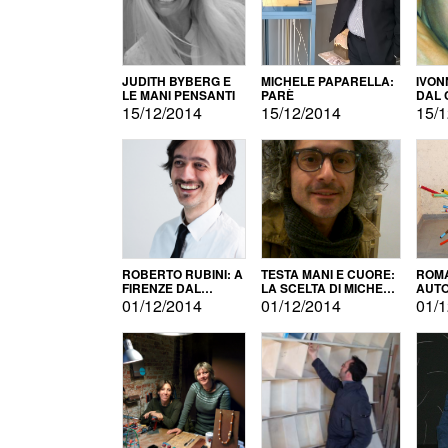
JUDITH BYBERG E
MICHELE PAPARELLA:
IVON
LE MANI PENSANTI
PARÈ
DAL 
CITT
15/12/2014
15/12/2014
15/1
ROBERTO RUBINI: A
TESTA MANI E CUORE:
ROMA
FIRENZE DAL
LA SCELTA DI MICHELE
AUT
PRODOTTO ALLA
BARBERIO
01/12/2014
01/12/2014
01/1
PROMOZIONE