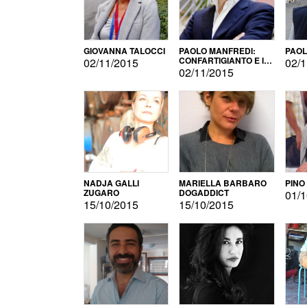
GIOVANNA TALOCCI
PAOLO MANFREDI:
PAOL
CONFARTIGIANTO E IL
02/11/2015
02/1
SONDAGGIO
02/11/2015
NADJA GALLI
MARIELLA BARBARO
PINO
ZUGARO
DOGADDICT
01/1
15/10/2015
15/10/2015