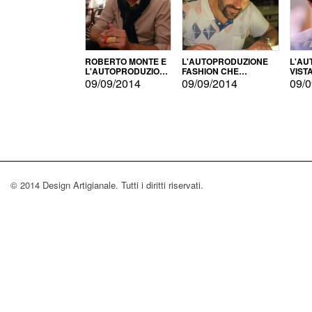
ROBERTO MONTE E
L'AUTOPRODUZIONE
L'AU
L'AUTOPRODUZIONE
FASHION CHE
VIST
CON IL CENSIMENTO
CONQUISTA GLI USA
FARI
09/09/2014
09/09/2014
09/0
© 2014 Design Artigianale. Tutti i diritti riservati.