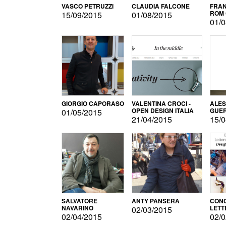
VASCO PETRUZZI
CLAUDIA FALCONE
FRAN
ROM 
15/09/2015
01/08/2015
01/0
GIORGIO CAPORASO
VALENTINA CROCI -
ALE
OPEN DESIGN ITALIA
GUE
01/05/2015
21/04/2015
15/0
SALVATORE
ANTY PANSERA
CON
NAVARINO
LETT
02/03/2015
DESI
02/04/2015
02/0