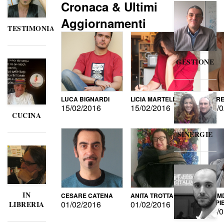
Cronaca & Ultimi
Aggiornamenti
TESTIMONIANZE
GESTIONE
LUCA BIGNARDI
LICIA MARTELLI
LORE
15/02/2016
15/02/2016
15/0
CUCINA
SINERGIE
IN
CESARE CATENA
ANITA TROTTA
GUMD
DI P
01/02/2016
01/02/2016
LIBRERIA
15/0