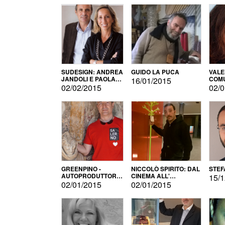
SUDESIGN: ANDREA
GUIDO LA PUCA
VALE
JANDOLI E PAOLA
COMU
16/01/2015
PISAPIA
02/02/2015
02/0
GREENPINO -
NICCOLÒ SPIRITO: DAL
STEF
AUTOPRODUTTORE
CINEMA ALL'
15/1
PER AMORE
AUTOPRODUZIONE
02/01/2015
02/01/2015