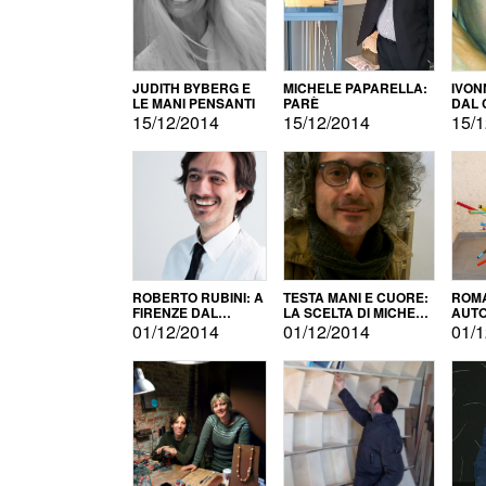
JUDITH BYBERG E
MICHELE PAPARELLA:
IVON
LE MANI PENSANTI
PARÈ
DAL 
CITT
15/12/2014
15/12/2014
15/1
ROBERTO RUBINI: A
TESTA MANI E CUORE:
ROMA
FIRENZE DAL
LA SCELTA DI MICHELE
AUT
PRODOTTO ALLA
BARBERIO
01/12/2014
01/12/2014
01/1
PROMOZIONE