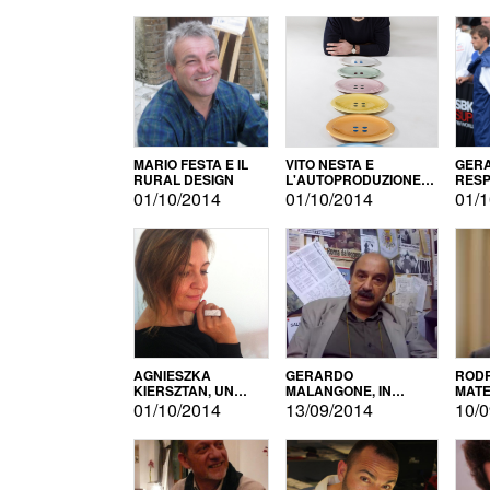
MARIO FESTA E IL
VITO NESTA E
GERA
RURAL DESIGN
L'AUTOPRODUZIONE
RESP
COME RECUPERO DEI
TECN
01/10/2014
01/10/2014
01/1
SIMBOLI
MOTO
AGNIESZKA
GERARDO
RODR
KIERSZTAN, UN
MALANGONE, IN
MATE
MODELLO DI
GIURIA PER IL
01/10/2014
13/09/2014
10/0
AUTOPRODUZIONE
CONCORSO
LETTERARIO