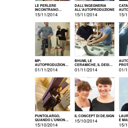
LE PERLERE
DALL'INGEGNERIA
CATA
INCONTRANO
ALL'AUTOPRODUZIONE
AUTO
L'AUTOPRODUZIONE
COMM
15/11/2014
15/11/2014
15/1
MP:
BHUMI, LE
AUTO
AUTOPRODUZIONE
CERAMICHE, IL DESIGN
PROT
E INNOVAZIONE
E L'AUTOPRODUZIONE
ROM
01/11/2014
01/11/2014
01/1
PUNTOLARGO,
IL CONCEPT DI DE.SIGN
LAUR
QUANDO L'UNIONE
E MA
15/10/2014
FA LA FORZA E
15/10/2014
15/1
VINCE