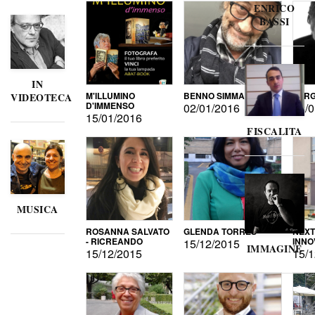
ENRICO
BASSI
IN
M'ILLUMINO
BENNO SIMMA
SERG
VIDEOTECA
D'IMMENSO
02/01/2016
02/0
15/01/2016
FISCALITA
MUSICA
ROSANNA SALVATO
GLENDA TORRES
NEXT
- RICREANDO
INNO
15/12/2015
IMMAGINE
15/12/2015
15/1