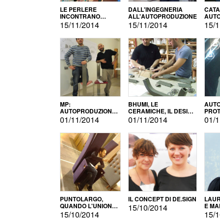
LE PERLERE
DALL'INGEGNERIA
CATA
INCONTRANO
ALL'AUTOPRODUZIONE
AUTO
L'AUTOPRODUZIONE
COMM
15/11/2014
15/11/2014
15/1
MP:
BHUMI, LE
AUTO
AUTOPRODUZIONE
CERAMICHE, IL DESIGN
PROT
E INNOVAZIONE
E L'AUTOPRODUZIONE
ROM
01/11/2014
01/11/2014
01/1
PUNTOLARGO,
IL CONCEPT DI DE.SIGN
LAUR
QUANDO L'UNIONE
E MA
15/10/2014
FA LA FORZA E
15/10/2014
15/1
VINCE