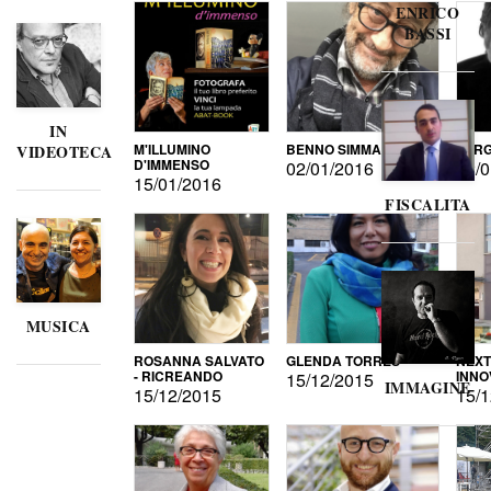
ENRICO
BASSI
IN
M'ILLUMINO
BENNO SIMMA
SERG
VIDEOTECA
D'IMMENSO
02/01/2016
02/0
15/01/2016
FISCALITA
MUSICA
ROSANNA SALVATO
GLENDA TORRES
NEXT
- RICREANDO
INNO
15/12/2015
IMMAGINE
15/12/2015
15/1