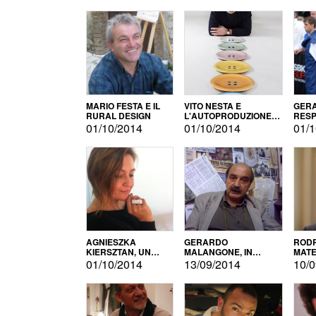
MARIO FESTA E IL
VITO NESTA E
GERA
RURAL DESIGN
L'AUTOPRODUZIONE
RESP
COME RECUPERO DEI
TECN
01/10/2014
01/10/2014
01/1
SIMBOLI
MOTO
AGNIESZKA
GERARDO
RODR
KIERSZTAN, UN
MALANGONE, IN
MATE
MODELLO DI
GIURIA PER IL
01/10/2014
13/09/2014
10/0
AUTOPRODUZIONE
CONCORSO
LETTERARIO