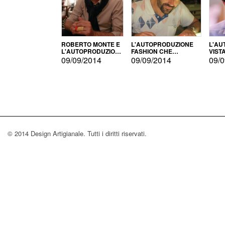
ROBERTO MONTE E
L'AUTOPRODUZIONE
L'AU
L'AUTOPRODUZIONE
FASHION CHE
VIST
CON IL CENSIMENTO
CONQUISTA GLI USA
FARI
09/09/2014
09/09/2014
09/0
© 2014 Design Artigianale. Tutti i diritti riservati.