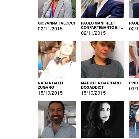
GIOVANNA TALOCCI
PAOLO MANFREDI:
PAOL
CONFARTIGIANTO E IL
02/11/2015
02/1
SONDAGGIO
02/11/2015
NADJA GALLI
MARIELLA BARBARO
PINO
ZUGARO
DOGADDICT
01/1
15/10/2015
15/10/2015