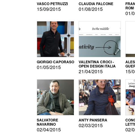
VASCO PETRUZZI
CLAUDIA FALCONE
FRAN
ROM 
15/09/2015
01/08/2015
01/0
GIORGIO CAPORASO
VALENTINA CROCI -
ALE
OPEN DESIGN ITALIA
GUE
01/05/2015
21/04/2015
15/0
SALVATORE
ANTY PANSERA
CON
NAVARINO
LETT
02/03/2015
DESI
02/04/2015
02/0