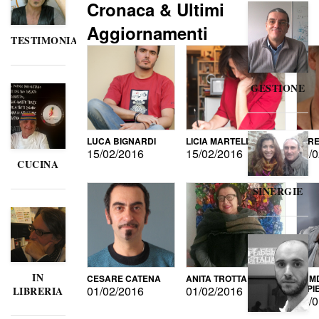
Cronaca & Ultimi
Aggiornamenti
TESTIMONIANZE
GESTIONE
LUCA BIGNARDI
LICIA MARTELLI
LORE
15/02/2016
15/02/2016
15/0
CUCINA
SINERGIE
IN
CESARE CATENA
ANITA TROTTA
GUMD
DI P
01/02/2016
01/02/2016
LIBRERIA
15/0