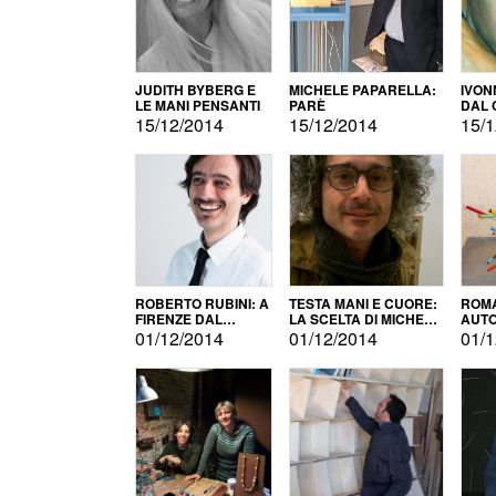
JUDITH BYBERG E
MICHELE PAPARELLA:
IVON
LE MANI PENSANTI
PARÈ
DAL 
CITT
15/12/2014
15/12/2014
15/1
ROBERTO RUBINI: A
TESTA MANI E CUORE:
ROMA
FIRENZE DAL
LA SCELTA DI MICHELE
AUT
PRODOTTO ALLA
BARBERIO
01/12/2014
01/12/2014
01/1
PROMOZIONE