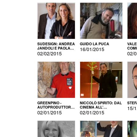
SUDESIGN: ANDREA
GUIDO LA PUCA
VALE
JANDOLI E PAOLA
COMU
16/01/2015
PISAPIA
02/02/2015
02/0
GREENPINO -
NICCOLÒ SPIRITO: DAL
STEF
AUTOPRODUTTORE
CINEMA ALL'
15/1
PER AMORE
AUTOPRODUZIONE
02/01/2015
02/01/2015