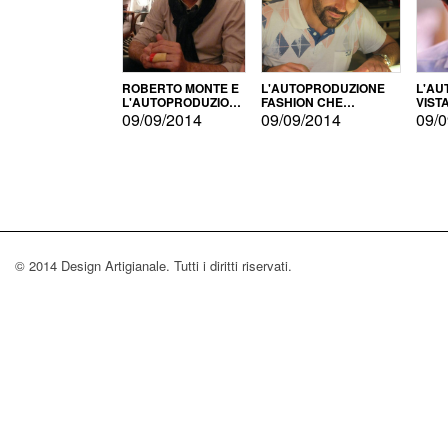
ROBERTO MONTE E
L'AUTOPRODUZIONE
L'AU
L'AUTOPRODUZIONE
FASHION CHE
VIST
CON IL CENSIMENTO
CONQUISTA GLI USA
FARI
09/09/2014
09/09/2014
09/0
© 2014 Design Artigianale. Tutti i diritti riservati.