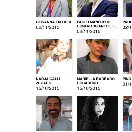
GIOVANNA TALOCCI
PAOLO MANFREDI:
PAOL
CONFARTIGIANTO E IL
02/11/2015
02/1
SONDAGGIO
02/11/2015
NADJA GALLI
MARIELLA BARBARO
PINO
ZUGARO
DOGADDICT
01/1
15/10/2015
15/10/2015