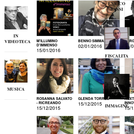
ENRICO
BASSI
IN
M'ILLUMINO
BENNO SIMMA
SERG
VIDEOTECA
D'IMMENSO
02/01/2016
02/0
15/01/2016
FISCALITA
MUSICA
ROSANNA SALVATO
GLENDA TORRES
NEXT
- RICREANDO
INNO
15/12/2015
IMMAGINE
15/12/2015
15/1