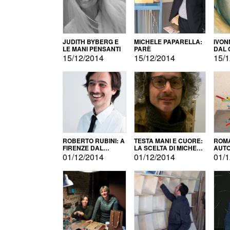
JUDITH BYBERG E
MICHELE PAPARELLA:
IVON
LE MANI PENSANTI
PARÈ
DAL 
CITT
15/12/2014
15/12/2014
15/1
ROBERTO RUBINI: A
TESTA MANI E CUORE:
ROMA
FIRENZE DAL
LA SCELTA DI MICHELE
AUT
PRODOTTO ALLA
BARBERIO
01/12/2014
01/12/2014
01/1
PROMOZIONE