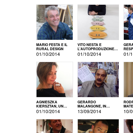
MARIO FESTA E IL
VITO NESTA E
GERA
RURAL DESIGN
L'AUTOPRODUZIONE
RESP
COME RECUPERO DEI
TECN
01/10/2014
01/10/2014
01/1
SIMBOLI
MOTO
AGNIESZKA
GERARDO
RODR
KIERSZTAN, UN
MALANGONE, IN
MATE
MODELLO DI
GIURIA PER IL
01/10/2014
13/09/2014
10/0
AUTOPRODUZIONE
CONCORSO
LETTERARIO