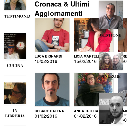
Cronaca & Ultimi
Aggiornamenti
TESTIMONIANZE
GESTIONE
LUCA BIGNARDI
LICIA MARTELLI
LORE
15/02/2016
15/02/2016
15/0
CUCINA
SINERGIE
IN
CESARE CATENA
ANITA TROTTA
GUMD
DI P
01/02/2016
01/02/2016
LIBRERIA
15/0