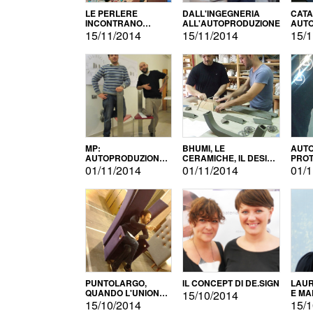
LE PERLERE
DALL'INGEGNERIA
CATA
INCONTRANO
ALL'AUTOPRODUZIONE
AUTO
L'AUTOPRODUZIONE
COMM
15/11/2014
15/11/2014
15/1
MP:
BHUMI, LE
AUTO
AUTOPRODUZIONE
CERAMICHE, IL DESIGN
PROT
E INNOVAZIONE
E L'AUTOPRODUZIONE
ROM
01/11/2014
01/11/2014
01/1
PUNTOLARGO,
IL CONCEPT DI DE.SIGN
LAUR
QUANDO L'UNIONE
E MA
15/10/2014
FA LA FORZA E
15/10/2014
15/1
VINCE