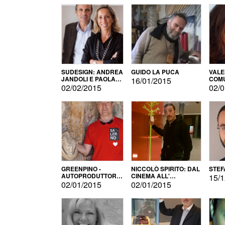
SUDESIGN: ANDREA
GUIDO LA PUCA
VALE
JANDOLI E PAOLA
COMU
16/01/2015
PISAPIA
02/02/2015
02/0
GREENPINO -
NICCOLÒ SPIRITO: DAL
STEF
AUTOPRODUTTORE
CINEMA ALL'
15/1
PER AMORE
AUTOPRODUZIONE
02/01/2015
02/01/2015