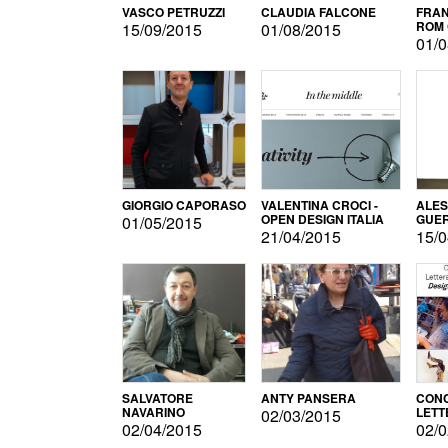
VASCO PETRUZZI
CLAUDIA FALCONE
FRAN
ROM 
15/09/2015
01/08/2015
01/0
GIORGIO CAPORASO
VALENTINA CROCI -
ALE
OPEN DESIGN ITALIA
GUE
01/05/2015
21/04/2015
15/0
SALVATORE
ANTY PANSERA
CON
NAVARINO
LETT
02/03/2015
DESI
02/04/2015
02/0