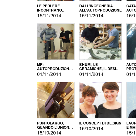
LE PERLERE
DALL'INGEGNERIA
CATA
INCONTRANO
ALL'AUTOPRODUZIONE
AUTO
L'AUTOPRODUZIONE
COMM
15/11/2014
15/11/2014
15/1
MP:
BHUMI, LE
AUTO
AUTOPRODUZIONE
CERAMICHE, IL DESIGN
PROT
E INNOVAZIONE
E L'AUTOPRODUZIONE
ROM
01/11/2014
01/11/2014
01/1
PUNTOLARGO,
IL CONCEPT DI DE.SIGN
LAUR
QUANDO L'UNIONE
E MA
15/10/2014
FA LA FORZA E
15/10/2014
15/1
VINCE