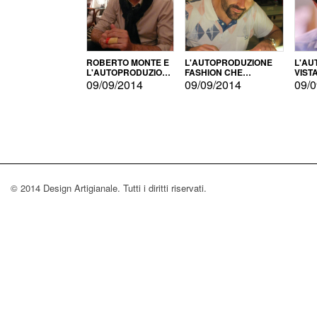
ROBERTO MONTE E
L'AUTOPRODUZIONE
L'AU
L'AUTOPRODUZIONE
FASHION CHE
VIST
CON IL CENSIMENTO
CONQUISTA GLI USA
FARI
09/09/2014
09/09/2014
09/0
© 2014 Design Artigianale. Tutti i diritti riservati.