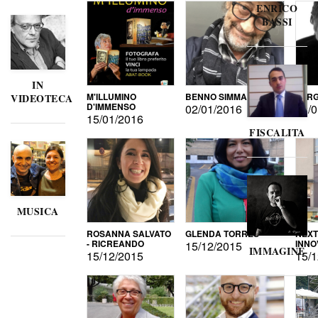
ENRICO
BASSI
IN
M'ILLUMINO
BENNO SIMMA
SERG
VIDEOTECA
D'IMMENSO
02/01/2016
02/0
15/01/2016
FISCALITA
MUSICA
ROSANNA SALVATO
GLENDA TORRES
NEXT
- RICREANDO
INNO
15/12/2015
IMMAGINE
15/12/2015
15/1