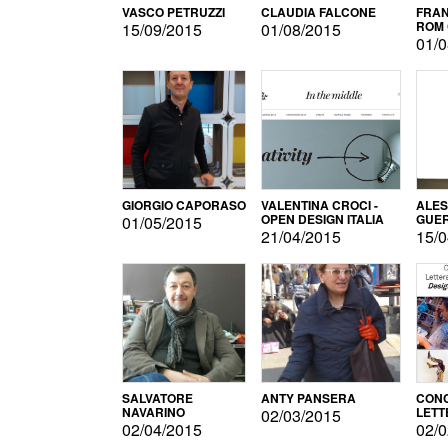
VASCO PETRUZZI
CLAUDIA FALCONE
FRAN
ROM 
15/09/2015
01/08/2015
01/0
GIORGIO CAPORASO
VALENTINA CROCI -
ALE
OPEN DESIGN ITALIA
GUE
01/05/2015
21/04/2015
15/0
SALVATORE
ANTY PANSERA
CON
NAVARINO
LETT
02/03/2015
DESI
02/04/2015
02/0