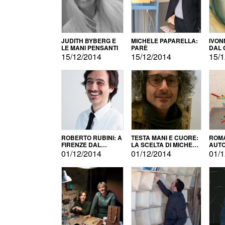
JUDITH BYBERG E
MICHELE PAPARELLA:
IVON
LE MANI PENSANTI
PARÈ
DAL 
CITT
15/12/2014
15/12/2014
15/1
ROBERTO RUBINI: A
TESTA MANI E CUORE:
ROMA
FIRENZE DAL
LA SCELTA DI MICHELE
AUT
PRODOTTO ALLA
BARBERIO
01/12/2014
01/12/2014
01/1
PROMOZIONE