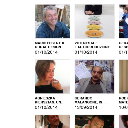
MARIO FESTA E IL
VITO NESTA E
GERA
RURAL DESIGN
L'AUTOPRODUZIONE
RESP
COME RECUPERO DEI
TECN
01/10/2014
01/10/2014
01/1
SIMBOLI
MOTO
AGNIESZKA
GERARDO
RODR
KIERSZTAN, UN
MALANGONE, IN
MATE
MODELLO DI
GIURIA PER IL
01/10/2014
13/09/2014
10/0
AUTOPRODUZIONE
CONCORSO
LETTERARIO