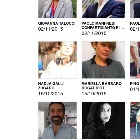
GIOVANNA TALOCCI
PAOLO MANFREDI:
PAOL
CONFARTIGIANTO E IL
02/11/2015
02/1
SONDAGGIO
02/11/2015
NADJA GALLI
MARIELLA BARBARO
PINO
ZUGARO
DOGADDICT
01/1
15/10/2015
15/10/2015