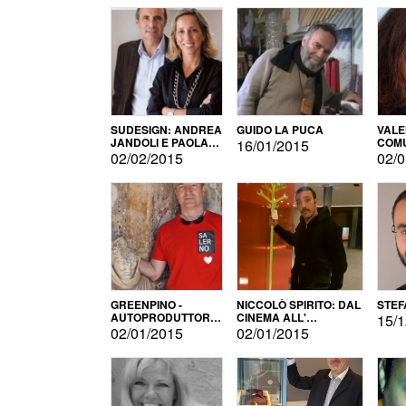
SUDESIGN: ANDREA
GUIDO LA PUCA
VALE
JANDOLI E PAOLA
COMU
16/01/2015
PISAPIA
02/02/2015
02/0
GREENPINO -
NICCOLÒ SPIRITO: DAL
STEF
AUTOPRODUTTORE
CINEMA ALL'
15/1
PER AMORE
AUTOPRODUZIONE
02/01/2015
02/01/2015