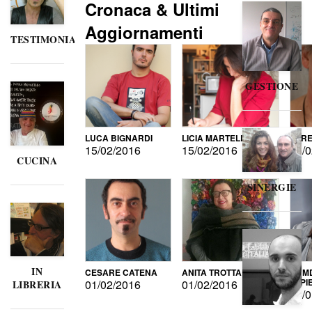
Cronaca & Ultimi
Aggiornamenti
TESTIMONIANZE
GESTIONE
LUCA BIGNARDI
LICIA MARTELLI
LORE
15/02/2016
15/02/2016
15/0
CUCINA
SINERGIE
IN
CESARE CATENA
ANITA TROTTA
GUMD
DI P
01/02/2016
01/02/2016
LIBRERIA
15/0