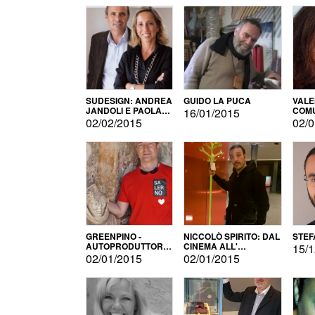
SUDESIGN: ANDREA
GUIDO LA PUCA
VALE
JANDOLI E PAOLA
COMU
16/01/2015
PISAPIA
02/02/2015
02/0
GREENPINO -
NICCOLÒ SPIRITO: DAL
STEF
AUTOPRODUTTORE
CINEMA ALL'
15/1
PER AMORE
AUTOPRODUZIONE
02/01/2015
02/01/2015