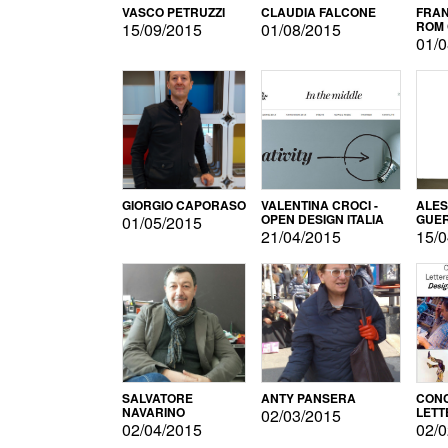
VASCO PETRUZZI
CLAUDIA FALCONE
FRAN
ROM 
15/09/2015
01/08/2015
01/0
GIORGIO CAPORASO
VALENTINA CROCI -
ALE
OPEN DESIGN ITALIA
GUE
01/05/2015
21/04/2015
15/0
SALVATORE
ANTY PANSERA
CON
NAVARINO
LETT
02/03/2015
DESI
02/04/2015
02/0