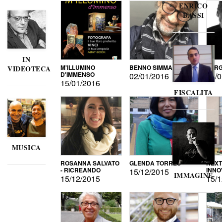
ENRICO
BASSI
IN
M'ILLUMINO
BENNO SIMMA
SERG
VIDEOTECA
D'IMMENSO
02/01/2016
02/0
15/01/2016
FISCALITA
MUSICA
ROSANNA SALVATO
GLENDA TORRES
NEXT
- RICREANDO
INNO
15/12/2015
IMMAGINE
15/12/2015
15/1