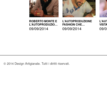
ROBERTO MONTE E
L'AUTOPRODUZIONE
L'AU
L'AUTOPRODUZIONE
FASHION CHE
VIST
CON IL CENSIMENTO
CONQUISTA GLI USA
FARI
09/09/2014
09/09/2014
09/0
© 2014 Design Artigianale. Tutti i diritti riservati.