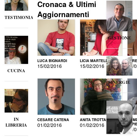
Cronaca & Ultimi
Aggiornamenti
TESTIMONIANZE
GESTIONE
LUCA BIGNARDI
LICIA MARTELLI
LORE
15/02/2016
15/02/2016
15/0
CUCINA
SINERGIE
IN
CESARE CATENA
ANITA TROTTA
GUMD
DI P
01/02/2016
01/02/2016
LIBRERIA
15/0