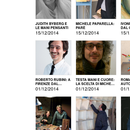
JUDITH BYBERG E
MICHELE PAPARELLA:
IVON
LE MANI PENSANTI
PARÈ
DAL 
CITT
15/12/2014
15/12/2014
15/1
ROBERTO RUBINI: A
TESTA MANI E CUORE:
ROMA
FIRENZE DAL
LA SCELTA DI MICHELE
AUT
PRODOTTO ALLA
BARBERIO
01/12/2014
01/12/2014
01/1
PROMOZIONE