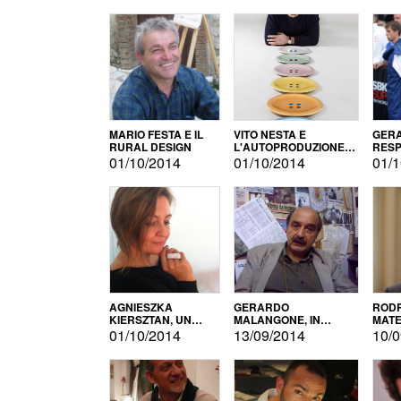
MARIO FESTA E IL
VITO NESTA E
GERA
RURAL DESIGN
L'AUTOPRODUZIONE
RESP
COME RECUPERO DEI
TECN
01/10/2014
01/10/2014
01/1
SIMBOLI
MOTO
AGNIESZKA
GERARDO
RODR
KIERSZTAN, UN
MALANGONE, IN
MATE
MODELLO DI
GIURIA PER IL
01/10/2014
13/09/2014
10/0
AUTOPRODUZIONE
CONCORSO
LETTERARIO