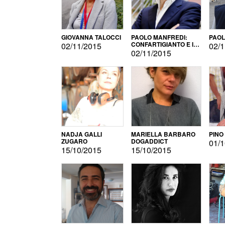
GIOVANNA TALOCCI
PAOLO MANFREDI:
PAOL
CONFARTIGIANTO E IL
02/11/2015
02/1
SONDAGGIO
02/11/2015
NADJA GALLI
MARIELLA BARBARO
PINO
ZUGARO
DOGADDICT
01/1
15/10/2015
15/10/2015