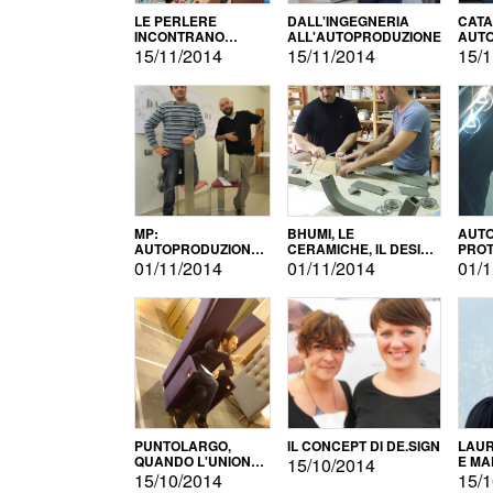
LE PERLERE
DALL'INGEGNERIA
CATA
INCONTRANO
ALL'AUTOPRODUZIONE
AUTO
L'AUTOPRODUZIONE
COMM
15/11/2014
15/11/2014
15/1
MP:
BHUMI, LE
AUTO
AUTOPRODUZIONE
CERAMICHE, IL DESIGN
PROT
E INNOVAZIONE
E L'AUTOPRODUZIONE
ROM
01/11/2014
01/11/2014
01/1
PUNTOLARGO,
IL CONCEPT DI DE.SIGN
LAUR
QUANDO L'UNIONE
E MA
15/10/2014
FA LA FORZA E
15/10/2014
15/1
VINCE