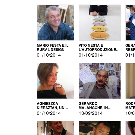
MARIO FESTA E IL
VITO NESTA E
GERA
RURAL DESIGN
L'AUTOPRODUZIONE
RESP
COME RECUPERO DEI
TECN
01/10/2014
01/10/2014
01/1
SIMBOLI
MOTO
AGNIESZKA
GERARDO
RODR
KIERSZTAN, UN
MALANGONE, IN
MATE
MODELLO DI
GIURIA PER IL
01/10/2014
13/09/2014
10/0
AUTOPRODUZIONE
CONCORSO
LETTERARIO