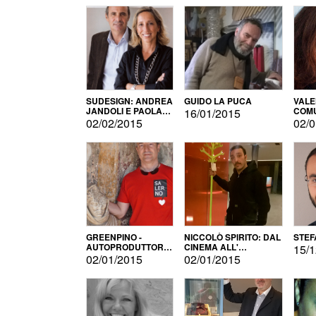
SUDESIGN: ANDREA
GUIDO LA PUCA
VALE
JANDOLI E PAOLA
COMU
16/01/2015
PISAPIA
02/02/2015
02/0
GREENPINO -
NICCOLÒ SPIRITO: DAL
STEF
AUTOPRODUTTORE
CINEMA ALL'
15/1
PER AMORE
AUTOPRODUZIONE
02/01/2015
02/01/2015