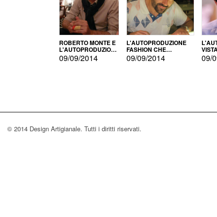
ROBERTO MONTE E
L'AUTOPRODUZIONE
L'AU
L'AUTOPRODUZIONE
FASHION CHE
VIST
CON IL CENSIMENTO
CONQUISTA GLI USA
FARI
09/09/2014
09/09/2014
09/0
© 2014 Design Artigianale. Tutti i diritti riservati.