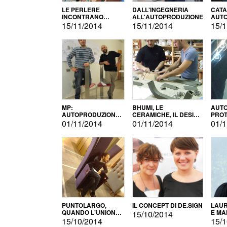
LE PERLERE
DALL'INGEGNERIA
CATA
INCONTRANO
ALL'AUTOPRODUZIONE
AUTO
L'AUTOPRODUZIONE
COMM
15/11/2014
15/11/2014
15/1
MP:
BHUMI, LE
AUTO
AUTOPRODUZIONE
CERAMICHE, IL DESIGN
PROT
E INNOVAZIONE
E L'AUTOPRODUZIONE
ROM
01/11/2014
01/11/2014
01/1
PUNTOLARGO,
IL CONCEPT DI DE.SIGN
LAUR
QUANDO L'UNIONE
E MA
15/10/2014
FA LA FORZA E
15/10/2014
15/1
VINCE