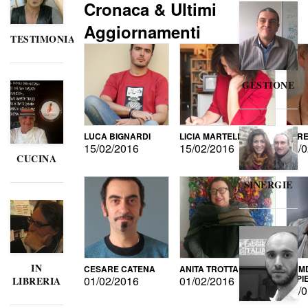
Cronaca & Ultimi
Aggiornamenti
TESTIMONIANZE
GESTIONE
LUCA BIGNARDI
LICIA MARTELLI
LORE
15/02/2016
15/02/2016
15/0
CUCINA
SINERGIE
IN
CESARE CATENA
ANITA TROTTA
GUMD
DI P
01/02/2016
01/02/2016
LIBRERIA
15/0