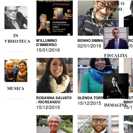
ENRICO
BASSI
IN
M'ILLUMINO
BENNO SIMMA
SERG
VIDEOTECA
D'IMMENSO
02/01/2016
02/0
15/01/2016
FISCALITA
MUSICA
ROSANNA SALVATO
GLENDA TORRES
NEXT
- RICREANDO
INNO
15/12/2015
IMMAGINE
15/12/2015
15/1