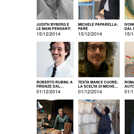
JUDITH BYBERG E
MICHELE PAPARELLA:
IVON
LE MANI PENSANTI
PARÈ
DAL 
CITT
15/12/2014
15/12/2014
15/1
ROBERTO RUBINI: A
TESTA MANI E CUORE:
ROMA
FIRENZE DAL
LA SCELTA DI MICHELE
AUT
PRODOTTO ALLA
BARBERIO
01/12/2014
01/12/2014
01/1
PROMOZIONE