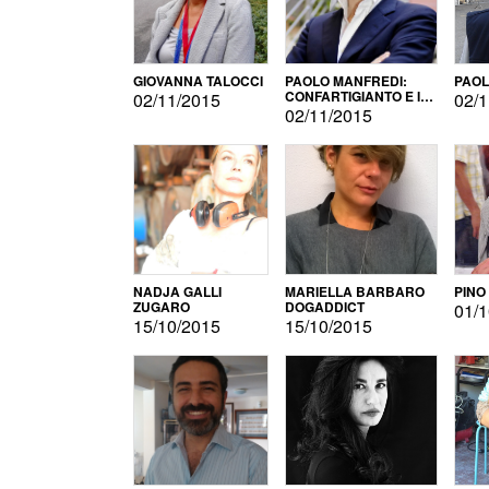
GIOVANNA TALOCCI
PAOLO MANFREDI:
PAOL
CONFARTIGIANTO E IL
02/11/2015
02/1
SONDAGGIO
02/11/2015
NADJA GALLI
MARIELLA BARBARO
PINO
ZUGARO
DOGADDICT
01/1
15/10/2015
15/10/2015