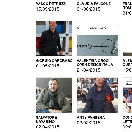
VASCO PETRUZZI
CLAUDIA FALCONE
FRAN
ROM 
15/09/2015
01/08/2015
01/0
GIORGIO CAPORASO
VALENTINA CROCI -
ALE
OPEN DESIGN ITALIA
GUE
01/05/2015
21/04/2015
15/0
SALVATORE
ANTY PANSERA
CON
NAVARINO
LETT
02/03/2015
DESI
02/04/2015
02/0