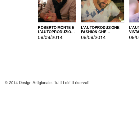
ROBERTO MONTE E
L'AUTOPRODUZIONE
L'AU
L'AUTOPRODUZIONE
FASHION CHE
VIST
CON IL CENSIMENTO
CONQUISTA GLI USA
FARI
09/09/2014
09/09/2014
09/0
© 2014 Design Artigianale. Tutti i diritti riservati.