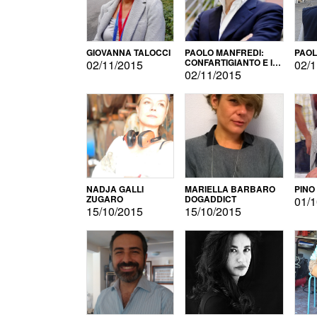
GIOVANNA TALOCCI
PAOLO MANFREDI:
PAOL
CONFARTIGIANTO E IL
02/11/2015
02/1
SONDAGGIO
02/11/2015
NADJA GALLI
MARIELLA BARBARO
PINO
ZUGARO
DOGADDICT
01/1
15/10/2015
15/10/2015