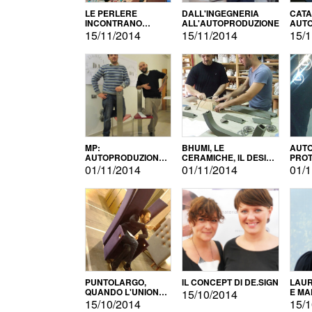
LE PERLERE
DALL'INGEGNERIA
CATA
INCONTRANO
ALL'AUTOPRODUZIONE
AUTO
L'AUTOPRODUZIONE
COMM
15/11/2014
15/11/2014
15/1
MP:
BHUMI, LE
AUTO
AUTOPRODUZIONE
CERAMICHE, IL DESIGN
PROT
E INNOVAZIONE
E L'AUTOPRODUZIONE
ROM
01/11/2014
01/11/2014
01/1
PUNTOLARGO,
IL CONCEPT DI DE.SIGN
LAUR
QUANDO L'UNIONE
E MA
15/10/2014
FA LA FORZA E
15/10/2014
15/1
VINCE