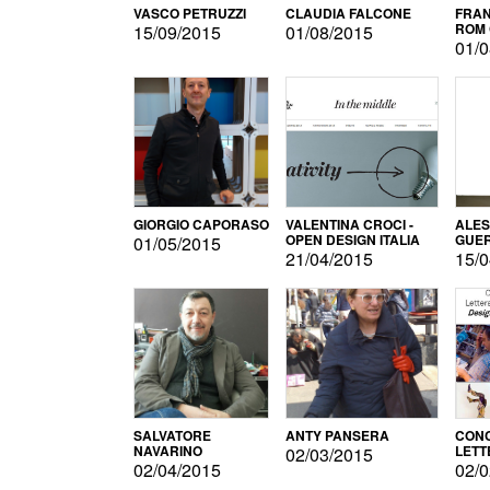
VASCO PETRUZZI
CLAUDIA FALCONE
FRAN
ROM 
15/09/2015
01/08/2015
01/0
GIORGIO CAPORASO
VALENTINA CROCI -
ALE
OPEN DESIGN ITALIA
GUE
01/05/2015
21/04/2015
15/0
SALVATORE
ANTY PANSERA
CON
NAVARINO
LETT
02/03/2015
DESI
02/04/2015
02/0