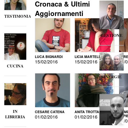
Cronaca & Ultimi
Aggiornamenti
TESTIMONIANZE
GESTIONE
LUCA BIGNARDI
LICIA MARTELLI
LORE
15/02/2016
15/02/2016
15/0
CUCINA
SINERGIE
IN
CESARE CATENA
ANITA TROTTA
GUMD
DI P
01/02/2016
01/02/2016
LIBRERIA
15/0