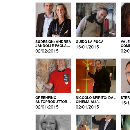
SUDESIGN: ANDREA
GUIDO LA PUCA
VALE
JANDOLI E PAOLA
COMU
16/01/2015
PISAPIA
02/02/2015
02/0
GREENPINO -
NICCOLÒ SPIRITO: DAL
STEF
AUTOPRODUTTORE
CINEMA ALL'
15/1
PER AMORE
AUTOPRODUZIONE
02/01/2015
02/01/2015