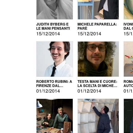
JUDITH BYBERG E
MICHELE PAPARELLA:
IVON
LE MANI PENSANTI
PARÈ
DAL 
CITT
15/12/2014
15/12/2014
15/1
ROBERTO RUBINI: A
TESTA MANI E CUORE:
ROMA
FIRENZE DAL
LA SCELTA DI MICHELE
AUT
PRODOTTO ALLA
BARBERIO
01/12/2014
01/12/2014
01/1
PROMOZIONE