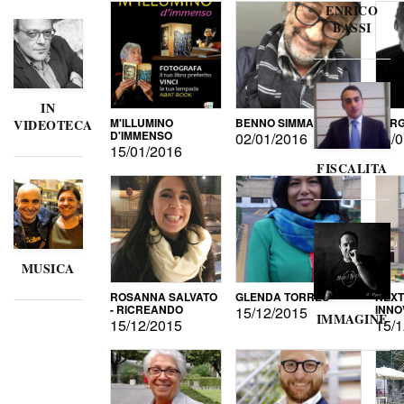
ENRICO
BASSI
IN
M'ILLUMINO
BENNO SIMMA
SERG
VIDEOTECA
D'IMMENSO
02/01/2016
02/0
15/01/2016
FISCALITA
MUSICA
ROSANNA SALVATO
GLENDA TORRES
NEXT
- RICREANDO
INNO
15/12/2015
IMMAGINE
15/12/2015
15/1