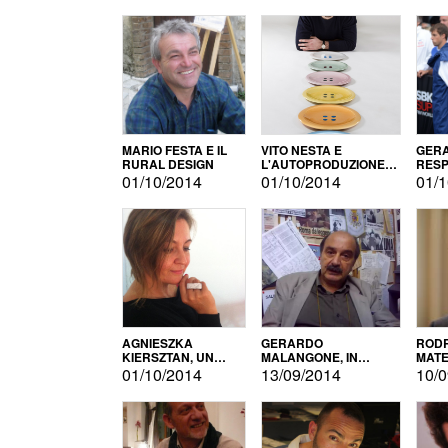
MARIO FESTA E IL
VITO NESTA E
GERA
RURAL DESIGN
L'AUTOPRODUZIONE
RESP
COME RECUPERO DEI
TECN
01/10/2014
01/10/2014
01/1
SIMBOLI
MOTO
AGNIESZKA
GERARDO
RODR
KIERSZTAN, UN
MALANGONE, IN
MATE
MODELLO DI
GIURIA PER IL
01/10/2014
13/09/2014
10/0
AUTOPRODUZIONE
CONCORSO
LETTERARIO