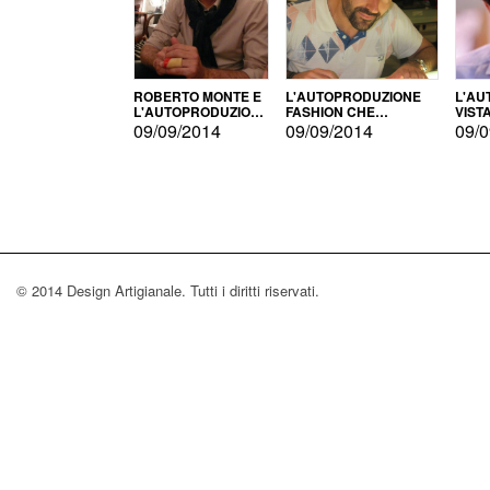
ROBERTO MONTE E
L'AUTOPRODUZIONE
L'AU
L'AUTOPRODUZIONE
FASHION CHE
VIST
CON IL CENSIMENTO
CONQUISTA GLI USA
FARI
09/09/2014
09/09/2014
09/0
© 2014 Design Artigianale. Tutti i diritti riservati.