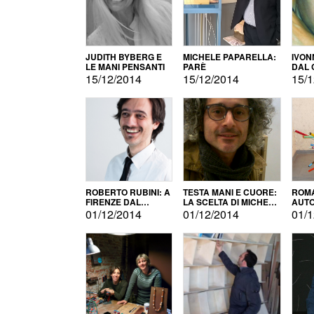
JUDITH BYBERG E
MICHELE PAPARELLA:
IVON
LE MANI PENSANTI
PARÈ
DAL 
CITT
15/12/2014
15/12/2014
15/1
ROBERTO RUBINI: A
TESTA MANI E CUORE:
ROMA
FIRENZE DAL
LA SCELTA DI MICHELE
AUT
PRODOTTO ALLA
BARBERIO
01/12/2014
01/12/2014
01/1
PROMOZIONE