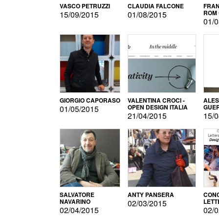
VASCO PETRUZZI
CLAUDIA FALCONE
FRAN
ROM 
15/09/2015
01/08/2015
01/0
GIORGIO CAPORASO
VALENTINA CROCI -
ALE
OPEN DESIGN ITALIA
GUE
01/05/2015
21/04/2015
15/0
SALVATORE
ANTY PANSERA
CON
NAVARINO
LETT
02/03/2015
DESI
02/04/2015
02/0