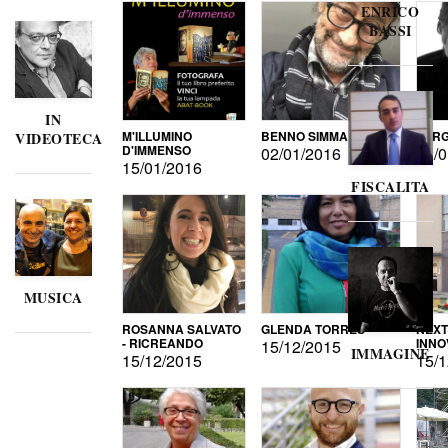
ENRICO
BASSI
IN
M'ILLUMINO
BENNO SIMMA
SERG
VIDEOTECA
D'IMMENSO
02/01/2016
02/0
15/01/2016
FISCALITA
MUSICA
ROSANNA SALVATO
GLENDA TORRES
NEXT
- RICREANDO
INNO
15/12/2015
IMMAGINE
15/12/2015
15/1