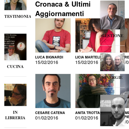
Cronaca & Ultimi
Aggiornamenti
TESTIMONIANZE
GESTIONE
LUCA BIGNARDI
LICIA MARTELLI
LORE
15/02/2016
15/02/2016
15/0
CUCINA
SINERGIE
IN
CESARE CATENA
ANITA TROTTA
GUMD
DI P
01/02/2016
01/02/2016
LIBRERIA
15/0