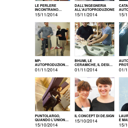
LE PERLERE
DALL'INGEGNERIA
CATA
INCONTRANO
ALL'AUTOPRODUZIONE
AUTO
L'AUTOPRODUZIONE
COMM
15/11/2014
15/11/2014
15/1
MP:
BHUMI, LE
AUTO
AUTOPRODUZIONE
CERAMICHE, IL DESIGN
PROT
E INNOVAZIONE
E L'AUTOPRODUZIONE
ROM
01/11/2014
01/11/2014
01/1
PUNTOLARGO,
IL CONCEPT DI DE.SIGN
LAUR
QUANDO L'UNIONE
E MA
15/10/2014
FA LA FORZA E
15/10/2014
15/1
VINCE