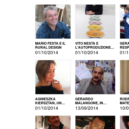
MARIO FESTA E IL
VITO NESTA E
GERA
RURAL DESIGN
L'AUTOPRODUZIONE
RESP
COME RECUPERO DEI
TECN
01/10/2014
01/10/2014
01/1
SIMBOLI
MOTO
AGNIESZKA
GERARDO
RODR
KIERSZTAN, UN
MALANGONE, IN
MATE
MODELLO DI
GIURIA PER IL
01/10/2014
13/09/2014
10/0
AUTOPRODUZIONE
CONCORSO
LETTERARIO