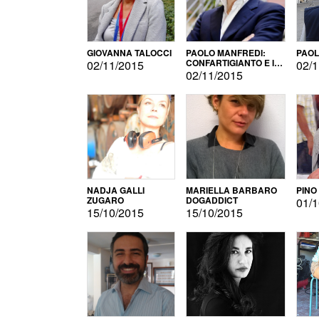
GIOVANNA TALOCCI
PAOLO MANFREDI:
PAOL
CONFARTIGIANTO E IL
02/11/2015
02/1
SONDAGGIO
02/11/2015
NADJA GALLI
MARIELLA BARBARO
PINO
ZUGARO
DOGADDICT
01/1
15/10/2015
15/10/2015