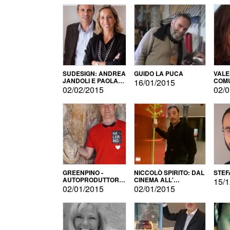
SUDESIGN: ANDREA
GUIDO LA PUCA
VALE
JANDOLI E PAOLA
COMU
16/01/2015
PISAPIA
02/02/2015
02/0
GREENPINO -
NICCOLÒ SPIRITO: DAL
STEF
AUTOPRODUTTORE
CINEMA ALL'
15/1
PER AMORE
AUTOPRODUZIONE
02/01/2015
02/01/2015