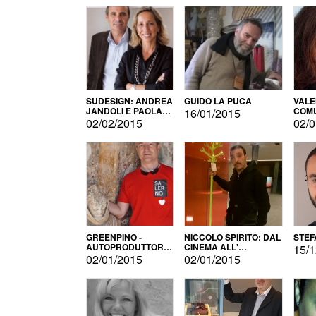
SUDESIGN: ANDREA
GUIDO LA PUCA
VALE
JANDOLI E PAOLA
COMU
16/01/2015
PISAPIA
02/02/2015
02/0
GREENPINO -
NICCOLÒ SPIRITO: DAL
STEF
AUTOPRODUTTORE
CINEMA ALL'
15/1
PER AMORE
AUTOPRODUZIONE
02/01/2015
02/01/2015