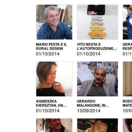
MARIO FESTA E IL
VITO NESTA E
GERA
RURAL DESIGN
L'AUTOPRODUZIONE
RESP
COME RECUPERO DEI
TECN
01/10/2014
01/10/2014
01/1
SIMBOLI
MOTO
AGNIESZKA
GERARDO
RODR
KIERSZTAN, UN
MALANGONE, IN
MATE
MODELLO DI
GIURIA PER IL
01/10/2014
13/09/2014
10/0
AUTOPRODUZIONE
CONCORSO
LETTERARIO