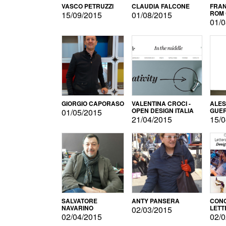
VASCO PETRUZZI
CLAUDIA FALCONE
FRAN
ROM 
15/09/2015
01/08/2015
01/0
GIORGIO CAPORASO
VALENTINA CROCI -
ALE
OPEN DESIGN ITALIA
GUE
01/05/2015
21/04/2015
15/0
SALVATORE
ANTY PANSERA
CON
NAVARINO
LETT
02/03/2015
DESI
02/04/2015
02/0