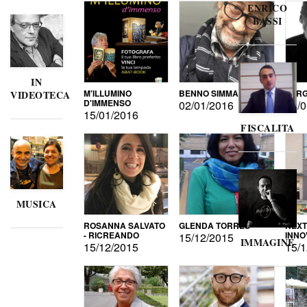
ENRICO
BASSI
IN
M'ILLUMINO
BENNO SIMMA
SERG
VIDEOTECA
D'IMMENSO
02/01/2016
02/0
15/01/2016
FISCALITA
MUSICA
ROSANNA SALVATO
GLENDA TORRES
NEXT
- RICREANDO
INNO
15/12/2015
IMMAGINE
15/12/2015
15/1