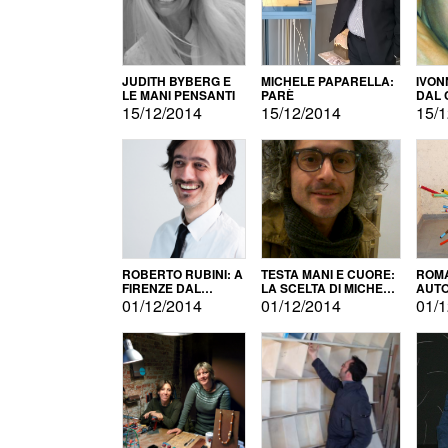
JUDITH BYBERG E
MICHELE PAPARELLA:
IVON
LE MANI PENSANTI
PARÈ
DAL 
CITT
15/12/2014
15/12/2014
15/1
ROBERTO RUBINI: A
TESTA MANI E CUORE:
ROMA
FIRENZE DAL
LA SCELTA DI MICHELE
AUT
PRODOTTO ALLA
BARBERIO
01/12/2014
01/12/2014
01/1
PROMOZIONE