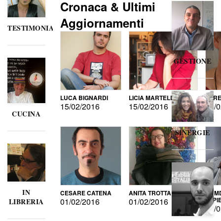
Cronaca & Ultimi
Aggiornamenti
TESTIMONIANZE
GESTIONE
LUCA BIGNARDI
LICIA MARTELLI
LORE
15/02/2016
15/02/2016
15/0
CUCINA
SINERGIE
IN
CESARE CATENA
ANITA TROTTA
GUMD
DI P
01/02/2016
01/02/2016
LIBRERIA
15/0