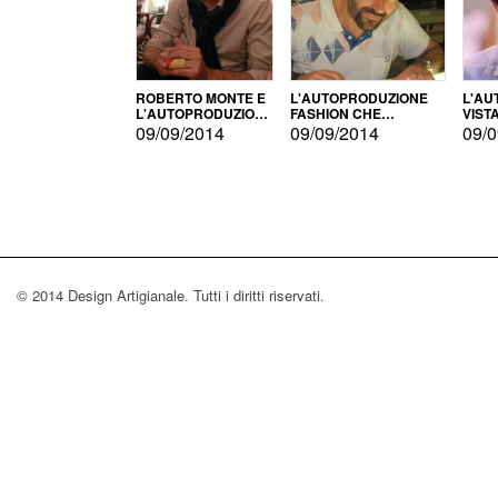
ROBERTO MONTE E
L'AUTOPRODUZIONE
L'AU
L'AUTOPRODUZIONE
FASHION CHE
VIST
CON IL CENSIMENTO
CONQUISTA GLI USA
FARI
09/09/2014
09/09/2014
09/0
© 2014 Design Artigianale. Tutti i diritti riservati.