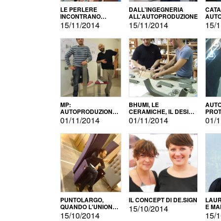
LE PERLERE
DALL'INGEGNERIA
CATA
INCONTRANO
ALL'AUTOPRODUZIONE
AUTO
L'AUTOPRODUZIONE
COMM
15/11/2014
15/11/2014
15/1
MP:
BHUMI, LE
AUTO
AUTOPRODUZIONE
CERAMICHE, IL DESIGN
PROT
E INNOVAZIONE
E L'AUTOPRODUZIONE
ROM
01/11/2014
01/11/2014
01/1
PUNTOLARGO,
IL CONCEPT DI DE.SIGN
LAUR
QUANDO L'UNIONE
E MA
15/10/2014
FA LA FORZA E
15/10/2014
15/1
VINCE