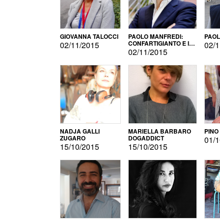
GIOVANNA TALOCCI
PAOLO MANFREDI:
PAOL
CONFARTIGIANTO E IL
02/11/2015
02/1
SONDAGGIO
02/11/2015
NADJA GALLI
MARIELLA BARBARO
PINO
ZUGARO
DOGADDICT
01/1
15/10/2015
15/10/2015