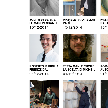
JUDITH BYBERG E
MICHELE PAPARELLA:
IVON
LE MANI PENSANTI
PARÈ
DAL 
CITT
15/12/2014
15/12/2014
15/1
ROBERTO RUBINI: A
TESTA MANI E CUORE:
ROMA
FIRENZE DAL
LA SCELTA DI MICHELE
AUT
PRODOTTO ALLA
BARBERIO
01/12/2014
01/12/2014
01/1
PROMOZIONE