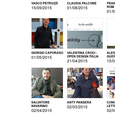
VASCO PETRUZZI
CLAUDIA FALCONE
FRAN
ROM 
15/09/2015
01/08/2015
01/0
GIORGIO CAPORASO
VALENTINA CROCI -
ALE
OPEN DESIGN ITALIA
GUE
01/05/2015
21/04/2015
15/0
SALVATORE
ANTY PANSERA
CON
NAVARINO
LETT
02/03/2015
DESI
02/04/2015
02/0