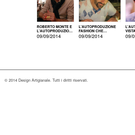
ROBERTO MONTE E
L'AUTOPRODUZIONE
L'AU
L'AUTOPRODUZIONE
FASHION CHE
VIST
CON IL CENSIMENTO
CONQUISTA GLI USA
FARI
09/09/2014
09/09/2014
09/0
© 2014 Design Artigianale. Tutti i diritti riservati.