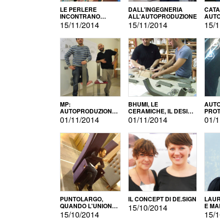
LE PERLERE
DALL'INGEGNERIA
CATA
INCONTRANO
ALL'AUTOPRODUZIONE
AUTO
L'AUTOPRODUZIONE
COMM
15/11/2014
15/11/2014
15/1
MP:
BHUMI, LE
AUTO
AUTOPRODUZIONE
CERAMICHE, IL DESIGN
PROT
E INNOVAZIONE
E L'AUTOPRODUZIONE
ROM
01/11/2014
01/11/2014
01/1
PUNTOLARGO,
IL CONCEPT DI DE.SIGN
LAUR
QUANDO L'UNIONE
E MA
15/10/2014
FA LA FORZA E
15/10/2014
15/1
VINCE