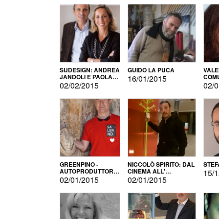
SUDESIGN: ANDREA
GUIDO LA PUCA
VALE
JANDOLI E PAOLA
COMU
16/01/2015
PISAPIA
02/02/2015
02/0
GREENPINO -
NICCOLÒ SPIRITO: DAL
STEF
AUTOPRODUTTORE
CINEMA ALL'
15/1
PER AMORE
AUTOPRODUZIONE
02/01/2015
02/01/2015