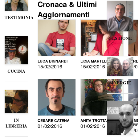
Cronaca & Ultimi
Aggiornamenti
TESTIMONIANZE
GESTIONE
LUCA BIGNARDI
LICIA MARTELLI
LORE
15/02/2016
15/02/2016
15/0
CUCINA
SINERGIE
IN
CESARE CATENA
ANITA TROTTA
GUMD
DI P
01/02/2016
01/02/2016
LIBRERIA
15/0