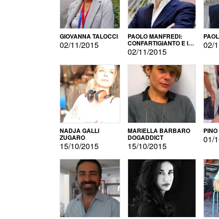
GIOVANNA TALOCCI
PAOLO MANFREDI:
PAOL
CONFARTIGIANTO E IL
02/11/2015
02/1
SONDAGGIO
02/11/2015
NADJA GALLI
MARIELLA BARBARO
PINO
ZUGARO
DOGADDICT
01/1
15/10/2015
15/10/2015