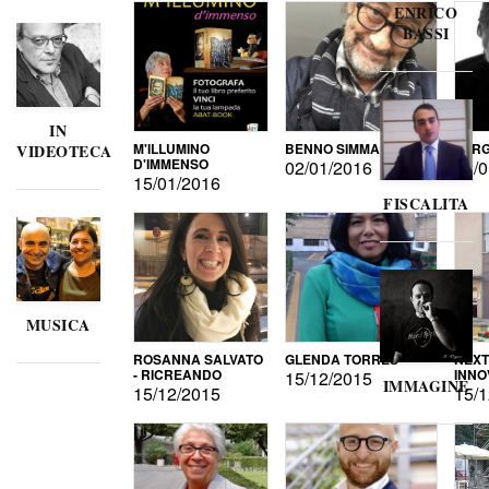
ENRICO
BASSI
IN
M'ILLUMINO
BENNO SIMMA
SERG
VIDEOTECA
D'IMMENSO
02/01/2016
02/0
15/01/2016
FISCALITA
MUSICA
ROSANNA SALVATO
GLENDA TORRES
NEXT
- RICREANDO
INNO
15/12/2015
IMMAGINE
15/12/2015
15/1