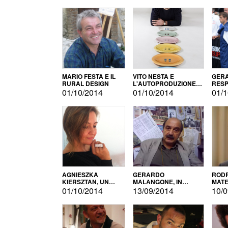
MARIO FESTA E IL
VITO NESTA E
GERA
RURAL DESIGN
L'AUTOPRODUZIONE
RESP
COME RECUPERO DEI
TECN
01/10/2014
01/10/2014
01/1
SIMBOLI
MOTO
AGNIESZKA
GERARDO
RODR
KIERSZTAN, UN
MALANGONE, IN
MATE
MODELLO DI
GIURIA PER IL
01/10/2014
13/09/2014
10/0
AUTOPRODUZIONE
CONCORSO
LETTERARIO