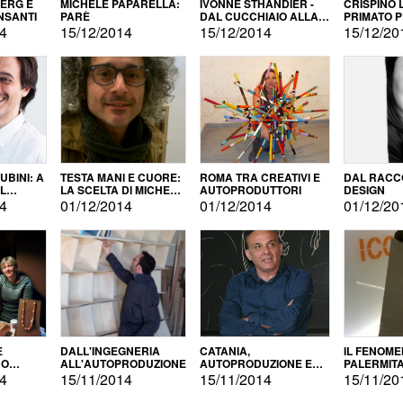
BERG E
MICHELE PAPARELLA:
IVONNE STHANDIER -
CRISPINO 
NSANTI
PARÈ
DAL CUCCHIAIO ALLA
PRIMATO 
CITTÀ
14
15/12/2014
15/12/2014
15/12/20
BINI: A
TESTA MANI E CUORE:
ROMA TRA CREATIVI E
DAL RACC
LA SCELTA DI MICHELE
AUTOPRODUTTORI
DESIGN
ALLA
BARBERIO
14
01/12/2014
01/12/2014
01/12/20
NE
E
DALL'INGEGNERIA
CATANIA,
IL FENOM
NO
ALL'AUTOPRODUZIONE
AUTOPRODUZIONE E
PALERMIT
DUZIONE
COMMERCIALIZZAZIONE
DELL'AUT
14
15/11/2014
15/11/2014
15/11/20