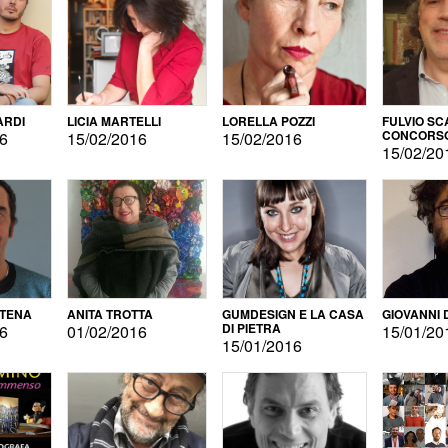
ARDI
LICIA MARTELLI
LORELLA POZZI
FULVIO SC
CONCORS
16
15/02/2016
15/02/2016
LETTERAR
15/02/20
ATENA
ANITA TROTTA
GUMDESIGN E LA CASA
GIOVANNI 
DI PIETRA
16
01/02/2016
15/01/20
15/01/2016