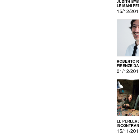
JUDITH BY
LE MANI PE
15/12/20
ROBERTO RU
FIRENZE DAL
PRODOTTO 
01/12/20
PROMOZIO
LE PERLER
INCONTRA
L'AUTOPRO
15/11/20