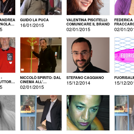
 ANDREA
GUIDO LA PUCA
VALENTINA PISCITELLI:
FEDERICA
 PAOLA
COMUNICARE IL BRAND
FRACCARO
16/01/2015
LINGUE DI
15
02/01/2015
02/01/20
 -
NICCOLÒ SPIRITO: DAL
STEFANO CAGGIANO
FUORISAL
UTTORE
CINEMA ALL'
15/12/2014
15/12/20
E
AUTOPRODUZIONE
15
02/01/2015