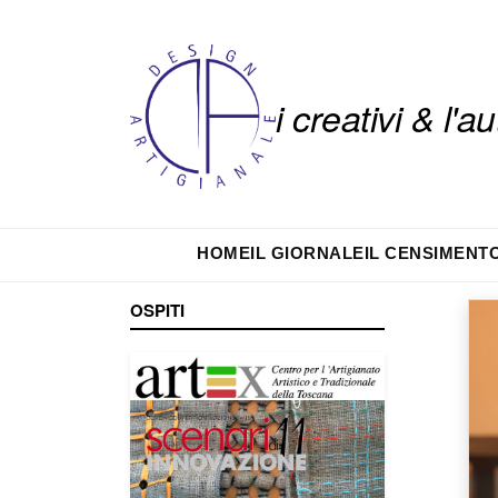
i creativi & l'
HOME
IL GIORNALE
IL CENSIMENT
OSPITI