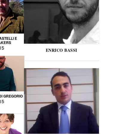
STELLI E
AKERS
15
ENRICO BASSI
DI GREGORIO
15