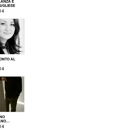
LANZA E
PUGLIESE
14
ONTO AL
14
ENO
ANO
OPRODUZIONE
14