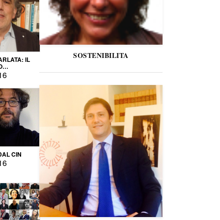
SOSTENIBILITA
ARLATA: IL
O
IO
16
DAL CIN
16