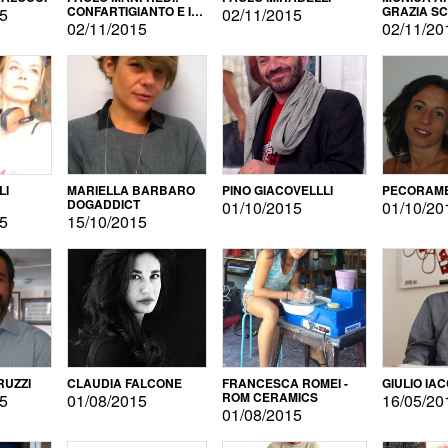
CONFARTIGIANTO E IL
GRAZIA S
15
02/11/2015
SONDAGGIO
02/11/2015
02/11/20
LI
MARIELLA BARBARO
PINO GIACOVELLLI
PECORAME
DOGADDICT
01/10/2015
01/10/20
15
15/10/2015
RUZZI
CLAUDIA FALCONE
FRANCESCA ROMEI -
GIULIO IA
ROM CERAMICS
15
01/08/2015
16/05/20
01/08/2015