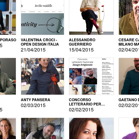
APORASO
VALENTINA CROCI -
ALESSANDRO
CESARE CA
OPEN DESIGN ITALIA
GUERRIERO
MILANO M
15
21/04/2015
15/04/2015
02/04/20
ANTY PANSERA
CONCORSO
GAETANO 
LETTERARIO PER
02/03/2015
02/02/20
DESIGNER
15
02/02/2015