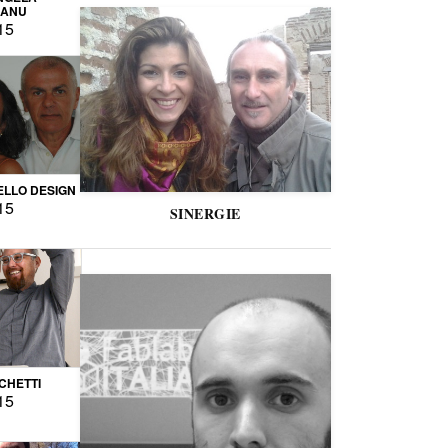
CANU
15
LLO DESIGN
15
SINERGIE
CCHETTI
15