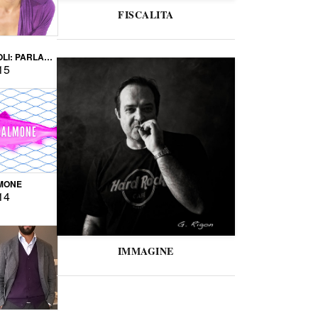
FISCALITA
LI: PARLARE
VERSE
15
MONE
14
IMMAGINE