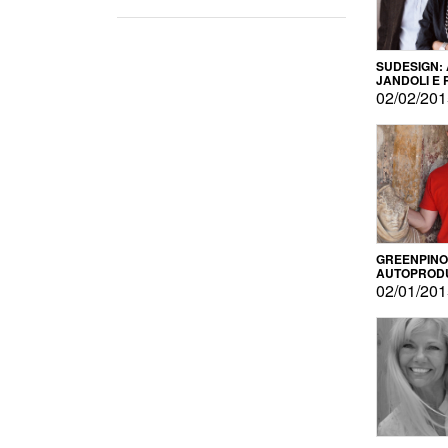
SUDESIGN:
JANDOLI E
PISAPIA
02/02/20
GREENPINO
AUTOPROD
PER AMOR
02/01/20