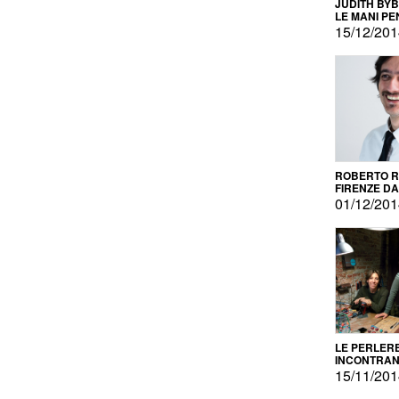
JUDITH BY
LE MANI PE
15/12/20
ROBERTO RU
FIRENZE DAL
PRODOTTO 
01/12/20
PROMOZIO
LE PERLER
INCONTRA
L'AUTOPRO
15/11/20