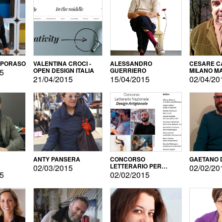
APORASO
VALENTINA CROCI -
ALESSANDRO
CESARE CA
OPEN DESIGN ITALIA
GUERRIERO
MILANO M
15
21/04/2015
15/04/2015
02/04/20
ANTY PANSERA
CONCORSO
GAETANO 
LETTERARIO PER
02/03/2015
02/02/20
DESIGNER
15
02/02/2015