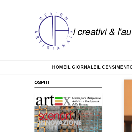
i creativi & l'
HOME
IL GIORNALE
IL CENSIMENT
OSPITI