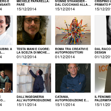
BERG E
MICHELE PAPARELLA:
IVONNE STHANDIER -
CRISPINO 
NSANTI
PARÈ
DAL CUCCHIAIO ALLA
PRIMATO 
CITTÀ
14
15/12/2014
15/12/2014
15/12/20
BINI: A
TESTA MANI E CUORE:
ROMA TRA CREATIVI E
DAL RACC
LA SCELTA DI MICHELE
AUTOPRODUTTORI
DESIGN
ALLA
BARBERIO
14
01/12/2014
01/12/2014
01/12/20
NE
E
DALL'INGEGNERIA
CATANIA,
IL FENOM
NO
ALL'AUTOPRODUZIONE
AUTOPRODUZIONE E
PALERMIT
DUZIONE
COMMERCIALIZZAZIONE
DELL'AUT
14
15/11/2014
15/11/2014
15/11/20