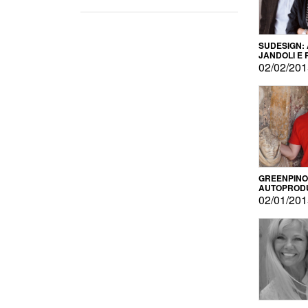
SUDESIGN:
JANDOLI E
PISAPIA
02/02/20
GREENPINO
AUTOPROD
PER AMOR
02/01/20