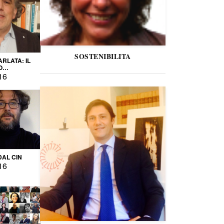
SOSTENIBILITA
ARLATA: IL
O
IO
16
DAL CIN
16