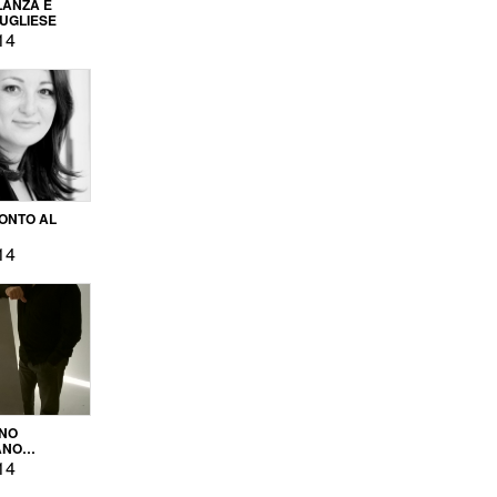
LANZA E
PUGLIESE
14
ONTO AL
14
ENO
ANO
OPRODUZIONE
14