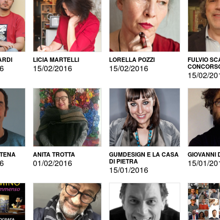
ARDI
LICIA MARTELLI
LORELLA POZZI
FULVIO SC
CONCORS
16
15/02/2016
15/02/2016
LETTERAR
15/02/20
ATENA
ANITA TROTTA
GUMDESIGN E LA CASA
GIOVANNI 
DI PIETRA
16
01/02/2016
15/01/20
15/01/2016