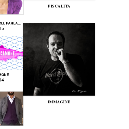
FISCALITA
LI: PARLARE
VERSE
15
MONE
14
IMMAGINE