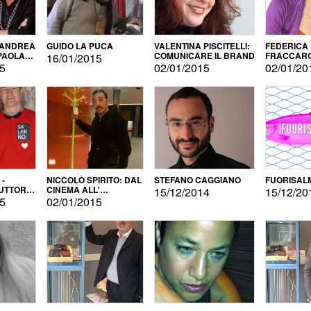
 ANDREA
GUIDO LA PUCA
VALENTINA PISCITELLI:
FEDERICA
 PAOLA
COMUNICARE IL BRAND
FRACCARO
16/01/2015
LINGUE DI
15
02/01/2015
02/01/20
 -
NICCOLÒ SPIRITO: DAL
STEFANO CAGGIANO
FUORISAL
UTTORE
CINEMA ALL'
15/12/2014
15/12/20
E
AUTOPRODUZIONE
15
02/01/2015