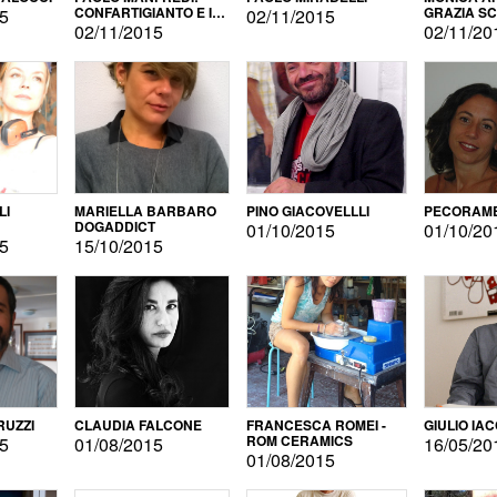
CONFARTIGIANTO E IL
GRAZIA S
15
02/11/2015
SONDAGGIO
02/11/2015
02/11/20
LI
MARIELLA BARBARO
PINO GIACOVELLLI
PECORAME
DOGADDICT
01/10/2015
01/10/20
15
15/10/2015
RUZZI
CLAUDIA FALCONE
FRANCESCA ROMEI -
GIULIO IA
ROM CERAMICS
15
01/08/2015
16/05/20
01/08/2015