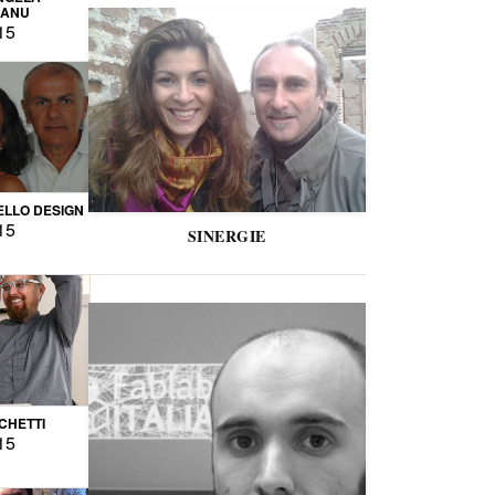
CANU
15
LLO DESIGN
15
SINERGIE
CCHETTI
15