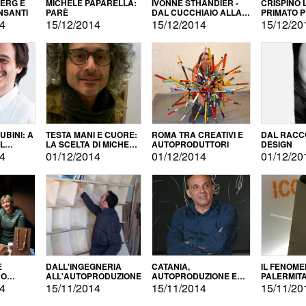
BERG E
MICHELE PAPARELLA:
IVONNE STHANDIER -
CRISPINO 
NSANTI
PARÈ
DAL CUCCHIAIO ALLA
PRIMATO 
CITTÀ
14
15/12/2014
15/12/2014
15/12/20
BINI: A
TESTA MANI E CUORE:
ROMA TRA CREATIVI E
DAL RACC
LA SCELTA DI MICHELE
AUTOPRODUTTORI
DESIGN
ALLA
BARBERIO
14
01/12/2014
01/12/2014
01/12/20
NE
E
DALL'INGEGNERIA
CATANIA,
IL FENOM
NO
ALL'AUTOPRODUZIONE
AUTOPRODUZIONE E
PALERMIT
DUZIONE
COMMERCIALIZZAZIONE
DELL'AUT
14
15/11/2014
15/11/2014
15/11/20