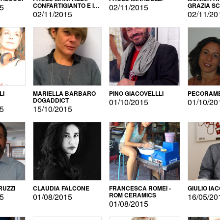
CONFARTIGIANTO E IL
GRAZIA S
15
02/11/2015
SONDAGGIO
02/11/2015
02/11/20
LI
MARIELLA BARBARO
PINO GIACOVELLLI
PECORAME
DOGADDICT
01/10/2015
01/10/20
15
15/10/2015
RUZZI
CLAUDIA FALCONE
FRANCESCA ROMEI -
GIULIO IA
ROM CERAMICS
15
01/08/2015
16/05/20
01/08/2015