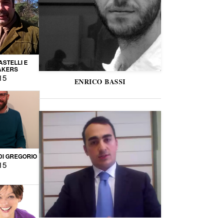
STELLI E
AKERS
15
ENRICO BASSI
DI GREGORIO
15