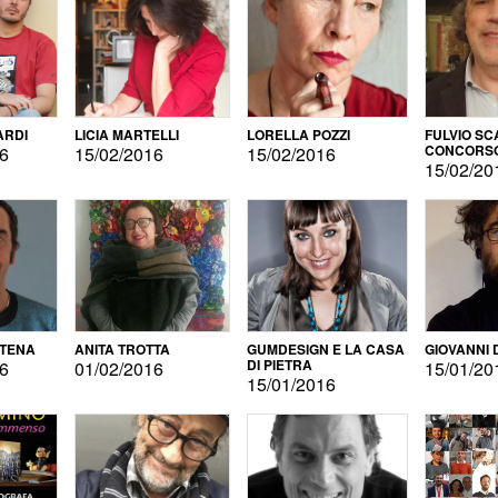
ARDI
LICIA MARTELLI
LORELLA POZZI
FULVIO SC
CONCORS
16
15/02/2016
15/02/2016
LETTERAR
15/02/20
ATENA
ANITA TROTTA
GUMDESIGN E LA CASA
GIOVANNI 
DI PIETRA
16
01/02/2016
15/01/20
15/01/2016