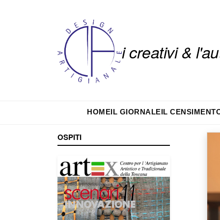
i creativi & l'
HOME
IL GIORNALE
IL CENSIMENT
OSPITI