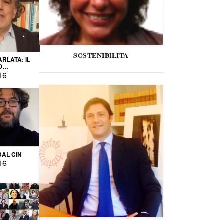
SOSTENIBILITA
ARLATA: IL
O
IO
16
DAL CIN
16