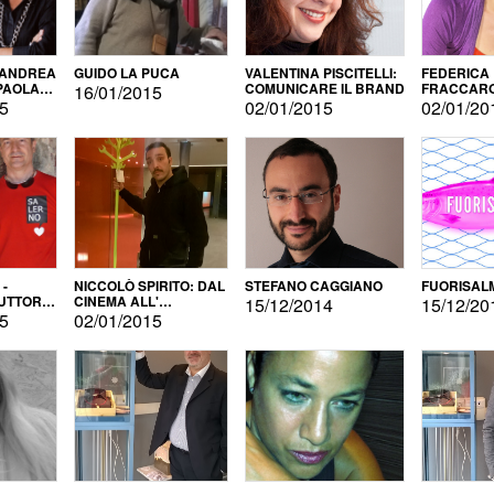
 ANDREA
GUIDO LA PUCA
VALENTINA PISCITELLI:
FEDERICA
 PAOLA
COMUNICARE IL BRAND
FRACCARO
16/01/2015
LINGUE DI
15
02/01/2015
02/01/20
 -
NICCOLÒ SPIRITO: DAL
STEFANO CAGGIANO
FUORISAL
UTTORE
CINEMA ALL'
15/12/2014
15/12/20
E
AUTOPRODUZIONE
15
02/01/2015