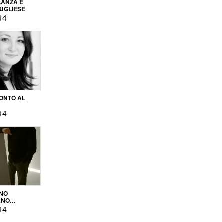
LANZA E
PUGLIESE
14
ONTO AL
14
ENO
ANO
OPRODUZIONE
14