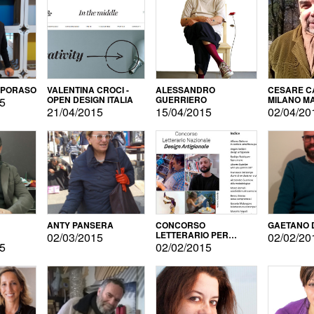
APORASO
VALENTINA CROCI -
ALESSANDRO
CESARE CA
OPEN DESIGN ITALIA
GUERRIERO
MILANO M
15
21/04/2015
15/04/2015
02/04/20
ANTY PANSERA
CONCORSO
GAETANO 
LETTERARIO PER
02/03/2015
02/02/20
DESIGNER
15
02/02/2015