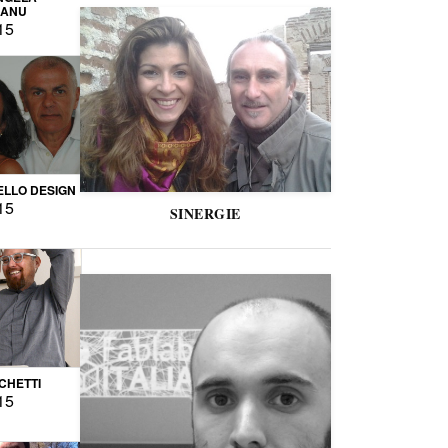
CANU
15
LLO DESIGN
15
SINERGIE
CCHETTI
15