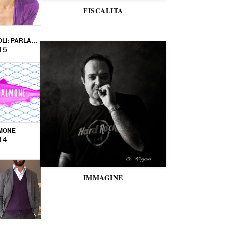
FISCALITA
LI: PARLARE
VERSE
15
MONE
14
IMMAGINE