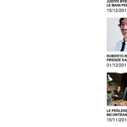
JUDITH BY
LE MANI PE
15/12/20
ROBERTO RU
FIRENZE DAL
PRODOTTO 
01/12/20
PROMOZIO
LE PERLER
INCONTRA
L'AUTOPRO
15/11/20