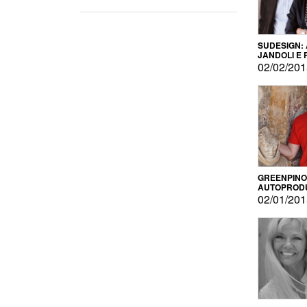
SUDESIGN:
JANDOLI E
PISAPIA
02/02/20
GREENPINO
AUTOPROD
PER AMOR
02/01/20