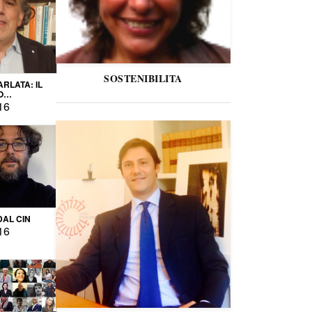
SOSTENIBILITA
ARLATA: IL
O
IO
16
DAL CIN
16