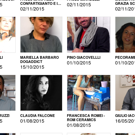
CONFARTIGIANTO E IL
GRAZIA S
15
02/11/2015
SONDAGGIO
02/11/2015
02/11/20
LI
MARIELLA BARBARO
PINO GIACOVELLLI
PECORAME
DOGADDICT
01/10/2015
01/10/20
15
15/10/2015
RUZZI
CLAUDIA FALCONE
FRANCESCA ROMEI -
GIULIO IA
ROM CERAMICS
15
01/08/2015
16/05/20
01/08/2015