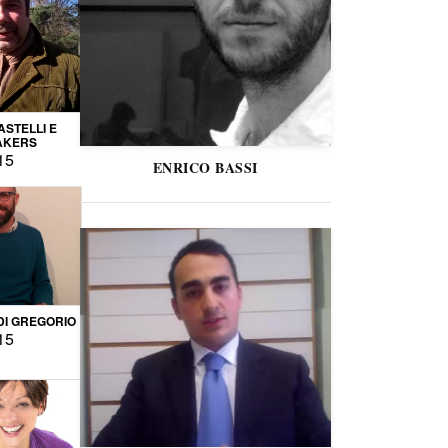
STELLI E
AKERS
15
ENRICO BASSI
DI GREGORIO
15