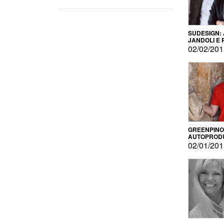
SUDESIGN:
JANDOLI E
PISAPIA
02/02/20
GREENPINO
AUTOPROD
PER AMOR
02/01/20