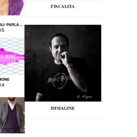
FISCALITA
LI: PARLARE
VERSE
15
MONE
14
IMMAGINE