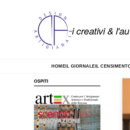
i creativi & l'
HOME
IL GIORNALE
IL CENSIMENT
OSPITI