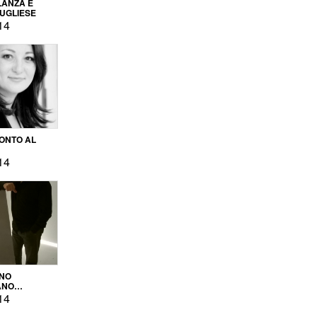
LANZA E
PUGLIESE
14
ONTO AL
14
ENO
ANO
OPRODUZIONE
14