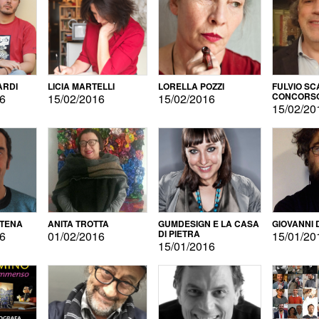
ARDI
LICIA MARTELLI
LORELLA POZZI
FULVIO SC
CONCORS
16
15/02/2016
15/02/2016
LETTERAR
15/02/20
ATENA
ANITA TROTTA
GUMDESIGN E LA CASA
GIOVANNI 
DI PIETRA
16
01/02/2016
15/01/20
15/01/2016