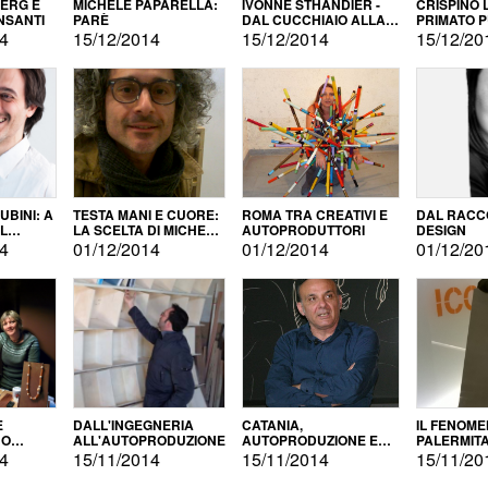
BERG E
MICHELE PAPARELLA:
IVONNE STHANDIER -
CRISPINO 
NSANTI
PARÈ
DAL CUCCHIAIO ALLA
PRIMATO 
CITTÀ
14
15/12/2014
15/12/2014
15/12/20
BINI: A
TESTA MANI E CUORE:
ROMA TRA CREATIVI E
DAL RACC
LA SCELTA DI MICHELE
AUTOPRODUTTORI
DESIGN
ALLA
BARBERIO
14
01/12/2014
01/12/2014
01/12/20
NE
E
DALL'INGEGNERIA
CATANIA,
IL FENOM
NO
ALL'AUTOPRODUZIONE
AUTOPRODUZIONE E
PALERMIT
DUZIONE
COMMERCIALIZZAZIONE
DELL'AUT
14
15/11/2014
15/11/2014
15/11/20