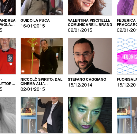
 ANDREA
GUIDO LA PUCA
VALENTINA PISCITELLI:
FEDERICA
 PAOLA
COMUNICARE IL BRAND
FRACCARO
16/01/2015
LINGUE DI
15
02/01/2015
02/01/20
 -
NICCOLÒ SPIRITO: DAL
STEFANO CAGGIANO
FUORISAL
UTTORE
CINEMA ALL'
15/12/2014
15/12/20
E
AUTOPRODUZIONE
15
02/01/2015