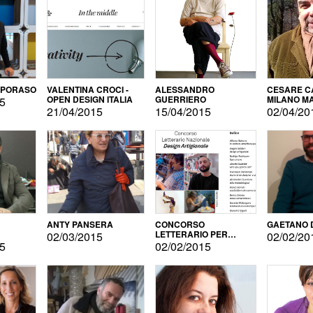
APORASO
VALENTINA CROCI -
ALESSANDRO
CESARE CA
OPEN DESIGN ITALIA
GUERRIERO
MILANO M
15
21/04/2015
15/04/2015
02/04/20
ANTY PANSERA
CONCORSO
GAETANO 
LETTERARIO PER
02/03/2015
02/02/20
DESIGNER
15
02/02/2015