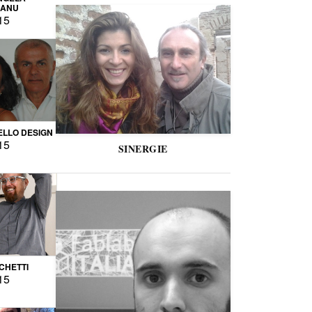
CANU
15
LLO DESIGN
15
SINERGIE
CCHETTI
15