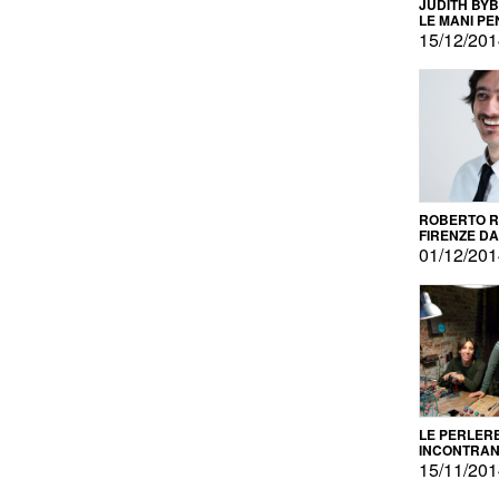
JUDITH BY
LE MANI PE
15/12/20
ROBERTO RU
FIRENZE DAL
PRODOTTO 
01/12/20
PROMOZIO
LE PERLER
INCONTRA
L'AUTOPRO
15/11/20