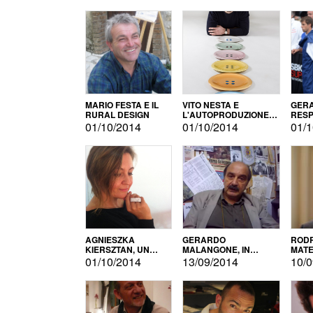
MARIO FESTA E IL
VITO NESTA E
GERA
RURAL DESIGN
L'AUTOPRODUZIONE
RESP
COME RECUPERO DEI
TECN
01/10/2014
01/10/2014
01/1
SIMBOLI
MOTO
AGNIESZKA
GERARDO
RODR
KIERSZTAN, UN
MALANGONE, IN
MATE
MODELLO DI
GIURIA PER IL
01/10/2014
13/09/2014
10/0
AUTOPRODUZIONE
CONCORSO
LETTERARIO