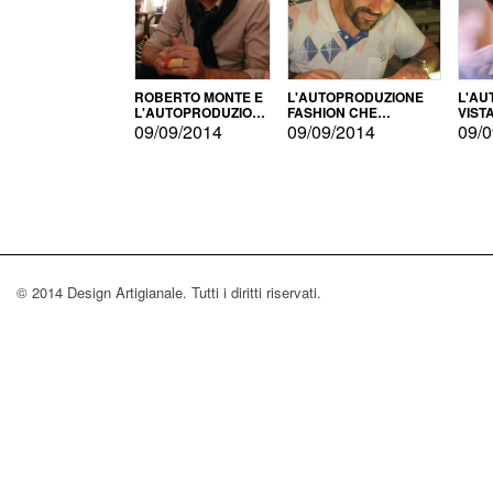
ROBERTO MONTE E
L'AUTOPRODUZIONE
L'AU
L'AUTOPRODUZIONE
FASHION CHE
VIST
CON IL CENSIMENTO
CONQUISTA GLI USA
FARI
09/09/2014
09/09/2014
09/0
© 2014 Design Artigianale. Tutti i diritti riservati.