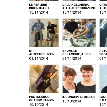
LE PERLERE
DALL'INGEGNERIA
CATA
INCONTRANO
ALL'AUTOPRODUZIONE
AUTO
L'AUTOPRODUZIONE
COMM
15/11/2014
15/11/2014
15/1
MP:
BHUMI, LE
AUTO
AUTOPRODUZIONE
CERAMICHE, IL DESIGN
PROT
E INNOVAZIONE
E L'AUTOPRODUZIONE
ROM
01/11/2014
01/11/2014
01/1
PUNTOLARGO,
IL CONCEPT DI DE.SIGN
LAUR
QUANDO L'UNIONE
E MA
15/10/2014
FA LA FORZA E
15/10/2014
15/1
VINCE