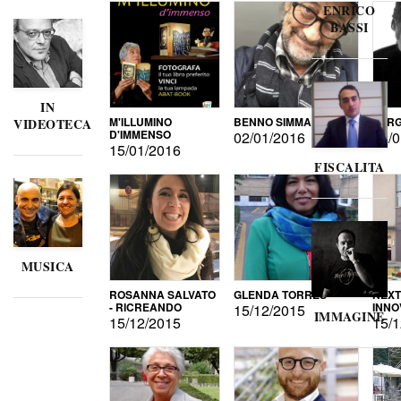
ENRICO
BASSI
IN
M'ILLUMINO
BENNO SIMMA
SERG
VIDEOTECA
D'IMMENSO
02/01/2016
02/0
15/01/2016
FISCALITA
MUSICA
ROSANNA SALVATO
GLENDA TORRES
NEXT
- RICREANDO
INNO
15/12/2015
IMMAGINE
15/12/2015
15/1