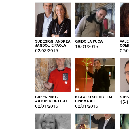
SUDESIGN: ANDREA
GUIDO LA PUCA
VALE
JANDOLI E PAOLA
COMU
16/01/2015
PISAPIA
02/02/2015
02/0
GREENPINO -
NICCOLÒ SPIRITO: DAL
STEF
AUTOPRODUTTORE
CINEMA ALL'
15/1
PER AMORE
AUTOPRODUZIONE
02/01/2015
02/01/2015