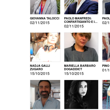
GIOVANNA TALOCCI
PAOLO MANFREDI:
PAOL
CONFARTIGIANTO E IL
02/11/2015
02/1
SONDAGGIO
02/11/2015
NADJA GALLI
MARIELLA BARBARO
PINO
ZUGARO
DOGADDICT
01/1
15/10/2015
15/10/2015