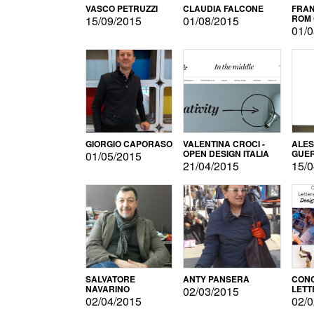
VASCO PETRUZZI
CLAUDIA FALCONE
FRAN
ROM 
15/09/2015
01/08/2015
01/0
GIORGIO CAPORASO
VALENTINA CROCI -
ALE
OPEN DESIGN ITALIA
GUE
01/05/2015
21/04/2015
15/0
SALVATORE
ANTY PANSERA
CON
NAVARINO
LETT
02/03/2015
DESI
02/04/2015
02/0