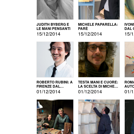
JUDITH BYBERG E
MICHELE PAPARELLA:
IVON
LE MANI PENSANTI
PARÈ
DAL 
CITT
15/12/2014
15/12/2014
15/1
ROBERTO RUBINI: A
TESTA MANI E CUORE:
ROMA
FIRENZE DAL
LA SCELTA DI MICHELE
AUT
PRODOTTO ALLA
BARBERIO
01/12/2014
01/12/2014
01/1
PROMOZIONE