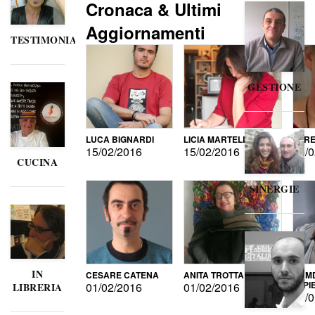
Cronaca & Ultimi
Aggiornamenti
TESTIMONIANZE
GESTIONE
LUCA BIGNARDI
LICIA MARTELLI
LORE
15/02/2016
15/02/2016
15/0
CUCINA
SINERGIE
IN
CESARE CATENA
ANITA TROTTA
GUMD
DI P
01/02/2016
01/02/2016
LIBRERIA
15/0