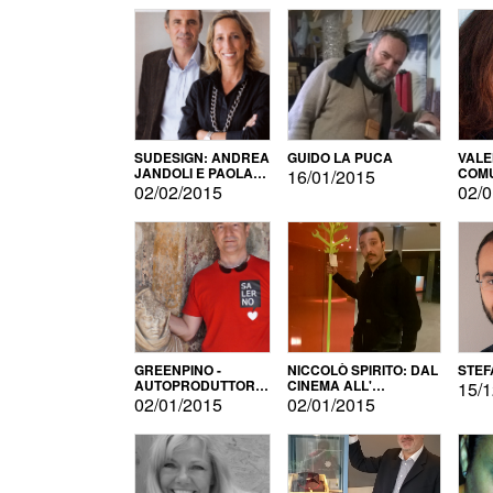
SUDESIGN: ANDREA
GUIDO LA PUCA
VALE
JANDOLI E PAOLA
COMU
16/01/2015
PISAPIA
02/02/2015
02/0
GREENPINO -
NICCOLÒ SPIRITO: DAL
STEF
AUTOPRODUTTORE
CINEMA ALL'
15/1
PER AMORE
AUTOPRODUZIONE
02/01/2015
02/01/2015