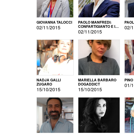
GIOVANNA TALOCCI
PAOLO MANFREDI:
PAOL
CONFARTIGIANTO E IL
02/11/2015
02/1
SONDAGGIO
02/11/2015
NADJA GALLI
MARIELLA BARBARO
PINO
ZUGARO
DOGADDICT
01/1
15/10/2015
15/10/2015