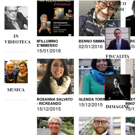
ENRICO
BASSI
IN
M'ILLUMINO
BENNO SIMMA
SERG
VIDEOTECA
D'IMMENSO
02/01/2016
02/0
15/01/2016
FISCALITA
MUSICA
ROSANNA SALVATO
GLENDA TORRES
NEXT
- RICREANDO
INNO
15/12/2015
IMMAGINE
15/12/2015
15/1