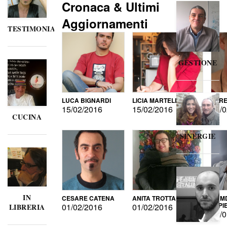
Cronaca & Ultimi
Aggiornamenti
TESTIMONIANZE
GESTIONE
LUCA BIGNARDI
LICIA MARTELLI
LORE
15/02/2016
15/02/2016
15/0
CUCINA
SINERGIE
IN
CESARE CATENA
ANITA TROTTA
GUMD
DI P
01/02/2016
01/02/2016
LIBRERIA
15/0