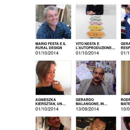
MARIO FESTA E IL
VITO NESTA E
GERA
RURAL DESIGN
L'AUTOPRODUZIONE
RESP
COME RECUPERO DEI
TECN
01/10/2014
01/10/2014
01/1
SIMBOLI
MOTO
AGNIESZKA
GERARDO
RODR
KIERSZTAN, UN
MALANGONE, IN
MATE
MODELLO DI
GIURIA PER IL
01/10/2014
13/09/2014
10/0
AUTOPRODUZIONE
CONCORSO
LETTERARIO