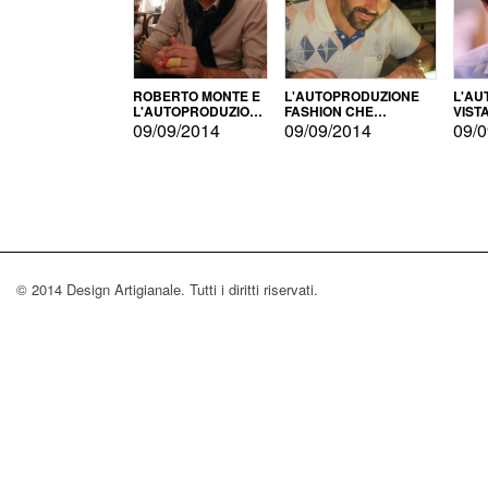
ROBERTO MONTE E
L'AUTOPRODUZIONE
L'AU
L'AUTOPRODUZIONE
FASHION CHE
VIST
CON IL CENSIMENTO
CONQUISTA GLI USA
FARI
09/09/2014
09/09/2014
09/0
© 2014 Design Artigianale. Tutti i diritti riservati.