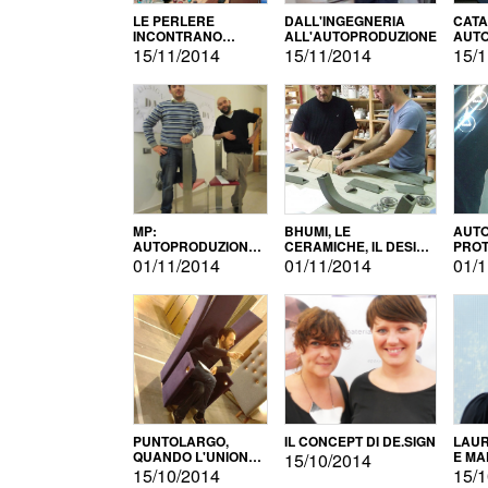
LE PERLERE
DALL'INGEGNERIA
CATA
INCONTRANO
ALL'AUTOPRODUZIONE
AUTO
L'AUTOPRODUZIONE
COMM
15/11/2014
15/11/2014
15/1
MP:
BHUMI, LE
AUTO
AUTOPRODUZIONE
CERAMICHE, IL DESIGN
PROT
E INNOVAZIONE
E L'AUTOPRODUZIONE
ROM
01/11/2014
01/11/2014
01/1
PUNTOLARGO,
IL CONCEPT DI DE.SIGN
LAUR
QUANDO L'UNIONE
E MA
15/10/2014
FA LA FORZA E
15/10/2014
15/1
VINCE