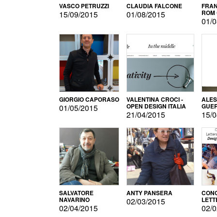
VASCO PETRUZZI
CLAUDIA FALCONE
FRAN
ROM 
15/09/2015
01/08/2015
01/0
GIORGIO CAPORASO
VALENTINA CROCI -
ALE
OPEN DESIGN ITALIA
GUE
01/05/2015
21/04/2015
15/0
SALVATORE
ANTY PANSERA
CON
NAVARINO
LETT
02/03/2015
DESI
02/04/2015
02/0