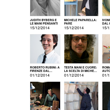
JUDITH BYBERG E
MICHELE PAPARELLA:
IVON
LE MANI PENSANTI
PARÈ
DAL 
CITT
15/12/2014
15/12/2014
15/1
ROBERTO RUBINI: A
TESTA MANI E CUORE:
ROMA
FIRENZE DAL
LA SCELTA DI MICHELE
AUT
PRODOTTO ALLA
BARBERIO
01/12/2014
01/12/2014
01/1
PROMOZIONE