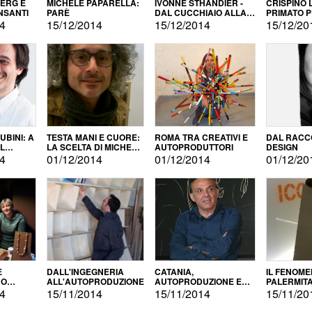
BERG E
MICHELE PAPARELLA:
IVONNE STHANDIER -
CRISPINO 
NSANTI
PARÈ
DAL CUCCHIAIO ALLA
PRIMATO 
CITTÀ
14
15/12/2014
15/12/2014
15/12/20
BINI: A
TESTA MANI E CUORE:
ROMA TRA CREATIVI E
DAL RACC
LA SCELTA DI MICHELE
AUTOPRODUTTORI
DESIGN
ALLA
BARBERIO
14
01/12/2014
01/12/2014
01/12/20
NE
E
DALL'INGEGNERIA
CATANIA,
IL FENOM
NO
ALL'AUTOPRODUZIONE
AUTOPRODUZIONE E
PALERMIT
DUZIONE
COMMERCIALIZZAZIONE
DELL'AUT
14
15/11/2014
15/11/2014
15/11/20