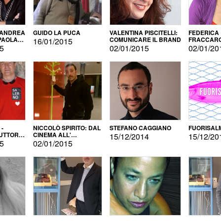
 ANDREA
GUIDO LA PUCA
VALENTINA PISCITELLI:
FEDERICA
 PAOLA
COMUNICARE IL BRAND
FRACCARO
16/01/2015
LINGUE DI
15
02/01/2015
02/01/20
 -
NICCOLÒ SPIRITO: DAL
STEFANO CAGGIANO
FUORISAL
UTTORE
CINEMA ALL'
15/12/2014
15/12/20
E
AUTOPRODUZIONE
15
02/01/2015