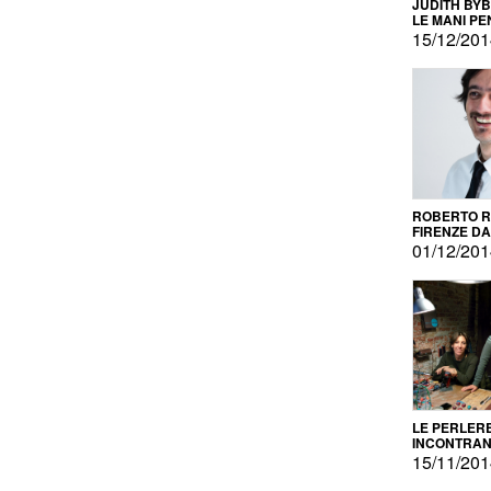
JUDITH BY
LE MANI PE
15/12/20
ROBERTO RU
FIRENZE DAL
PRODOTTO 
01/12/20
PROMOZIO
LE PERLER
INCONTRA
L'AUTOPRO
15/11/20