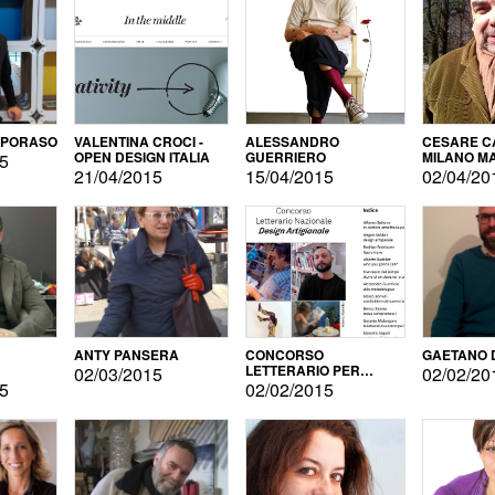
APORASO
VALENTINA CROCI -
ALESSANDRO
CESARE CA
OPEN DESIGN ITALIA
GUERRIERO
MILANO M
15
21/04/2015
15/04/2015
02/04/20
ANTY PANSERA
CONCORSO
GAETANO 
LETTERARIO PER
02/03/2015
02/02/20
DESIGNER
15
02/02/2015