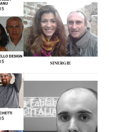
CANU
15
LLO DESIGN
15
SINERGIE
CCHETTI
15