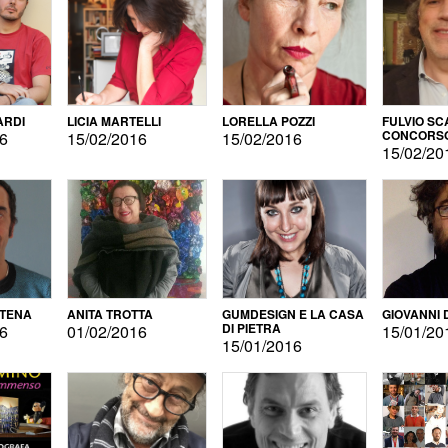
ARDI
LICIA MARTELLI
LORELLA POZZI
FULVIO SC
CONCORS
16
15/02/2016
15/02/2016
LETTERAR
15/02/20
ATENA
ANITA TROTTA
GUMDESIGN E LA CASA
GIOVANNI 
DI PIETRA
16
01/02/2016
15/01/20
15/01/2016