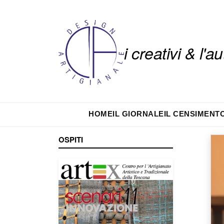
i creativi & l'
HOME
IL GIORNALE
IL CENSIMENT
OSPITI