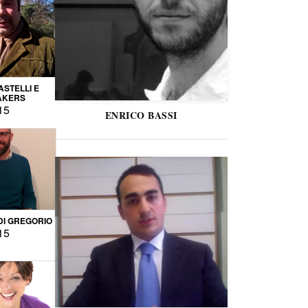
STELLI E
AKERS
15
ENRICO BASSI
DI GREGORIO
15