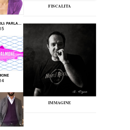
FISCALITA
LI: PARLARE
VERSE
15
MONE
14
IMMAGINE