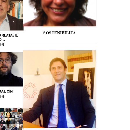
SOSTENIBILITA
ARLATA: IL
O
IO
16
DAL CIN
16