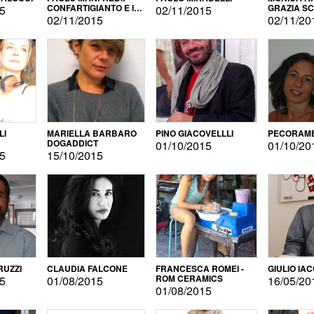
CONFARTIGIANTO E IL
GRAZIA S
15
02/11/2015
SONDAGGIO
02/11/2015
02/11/20
LI
MARIELLA BARBARO
PINO GIACOVELLLI
PECORAME
DOGADDICT
01/10/2015
01/10/20
15
15/10/2015
RUZZI
CLAUDIA FALCONE
FRANCESCA ROMEI -
GIULIO IA
ROM CERAMICS
15
01/08/2015
16/05/20
01/08/2015