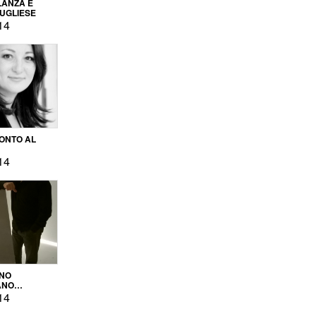
LANZA E
PUGLIESE
14
ONTO AL
14
ENO
ANO
OPRODUZIONE
14