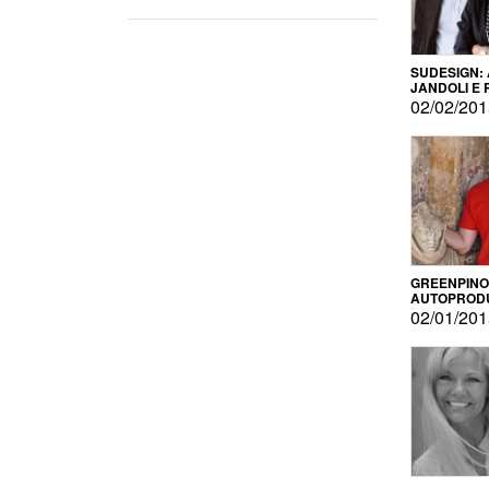
SUDESIGN:
JANDOLI E
PISAPIA
02/02/20
GREENPINO
AUTOPROD
PER AMOR
02/01/20