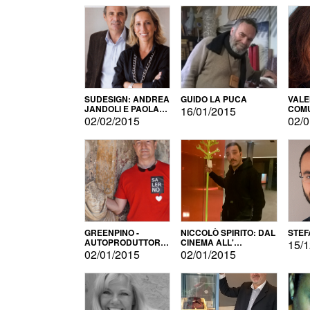
SUDESIGN: ANDREA
GUIDO LA PUCA
VALE
JANDOLI E PAOLA
COMU
16/01/2015
PISAPIA
02/02/2015
02/0
GREENPINO -
NICCOLÒ SPIRITO: DAL
STEF
AUTOPRODUTTORE
CINEMA ALL'
15/1
PER AMORE
AUTOPRODUZIONE
02/01/2015
02/01/2015