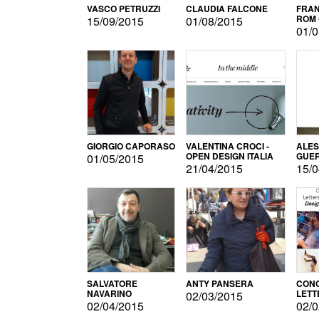
VASCO PETRUZZI
CLAUDIA FALCONE
FRAN
ROM 
15/09/2015
01/08/2015
01/0
GIORGIO CAPORASO
VALENTINA CROCI -
ALE
OPEN DESIGN ITALIA
GUE
01/05/2015
21/04/2015
15/0
SALVATORE
ANTY PANSERA
CON
NAVARINO
LETT
02/03/2015
DESI
02/04/2015
02/0