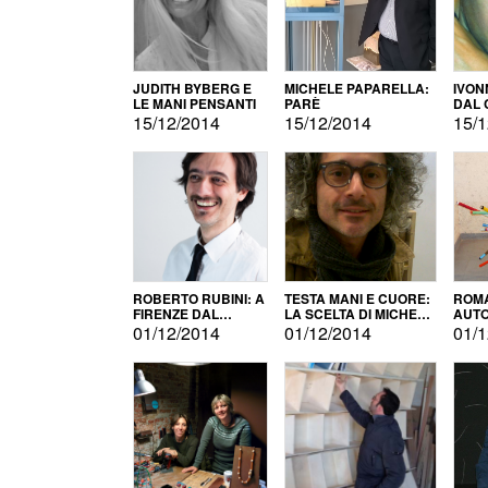
JUDITH BYBERG E
MICHELE PAPARELLA:
IVON
LE MANI PENSANTI
PARÈ
DAL 
CITT
15/12/2014
15/12/2014
15/1
ROBERTO RUBINI: A
TESTA MANI E CUORE:
ROMA
FIRENZE DAL
LA SCELTA DI MICHELE
AUT
PRODOTTO ALLA
BARBERIO
01/12/2014
01/12/2014
01/1
PROMOZIONE