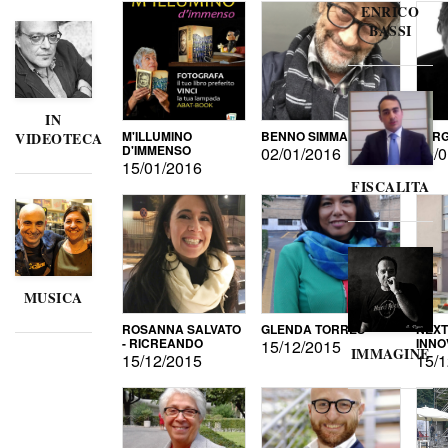
ENRICO
BASSI
IN
M'ILLUMINO
BENNO SIMMA
SERG
VIDEOTECA
D'IMMENSO
02/01/2016
02/0
15/01/2016
FISCALITA
MUSICA
ROSANNA SALVATO
GLENDA TORRES
NEXT
- RICREANDO
INNO
15/12/2015
IMMAGINE
15/12/2015
15/1