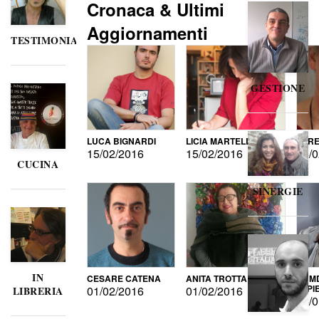
Cronaca & Ultimi
Aggiornamenti
TESTIMONIANZE
GESTIONE
LUCA BIGNARDI
LICIA MARTELLI
LORE
15/02/2016
15/02/2016
15/0
CUCINA
SINERGIE
IN
CESARE CATENA
ANITA TROTTA
GUMD
DI P
01/02/2016
01/02/2016
LIBRERIA
15/0