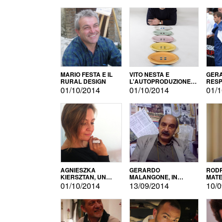
MARIO FESTA E IL
VITO NESTA E
GERA
RURAL DESIGN
L'AUTOPRODUZIONE
RESP
COME RECUPERO DEI
TECN
01/10/2014
01/10/2014
01/1
SIMBOLI
MOTO
AGNIESZKA
GERARDO
RODR
KIERSZTAN, UN
MALANGONE, IN
MATE
MODELLO DI
GIURIA PER IL
01/10/2014
13/09/2014
10/0
AUTOPRODUZIONE
CONCORSO
LETTERARIO