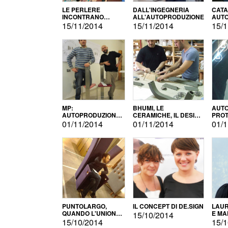
LE PERLERE
DALL'INGEGNERIA
CATA
INCONTRANO
ALL'AUTOPRODUZIONE
AUTO
L'AUTOPRODUZIONE
COMM
15/11/2014
15/11/2014
15/1
MP:
BHUMI, LE
AUTO
AUTOPRODUZIONE
CERAMICHE, IL DESIGN
PROT
E INNOVAZIONE
E L'AUTOPRODUZIONE
ROM
01/11/2014
01/11/2014
01/1
PUNTOLARGO,
IL CONCEPT DI DE.SIGN
LAUR
QUANDO L'UNIONE
E MA
15/10/2014
FA LA FORZA E
15/10/2014
15/1
VINCE