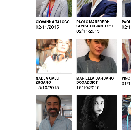
GIOVANNA TALOCCI
PAOLO MANFREDI:
PAOL
CONFARTIGIANTO E IL
02/11/2015
02/1
SONDAGGIO
02/11/2015
NADJA GALLI
MARIELLA BARBARO
PINO
ZUGARO
DOGADDICT
01/1
15/10/2015
15/10/2015