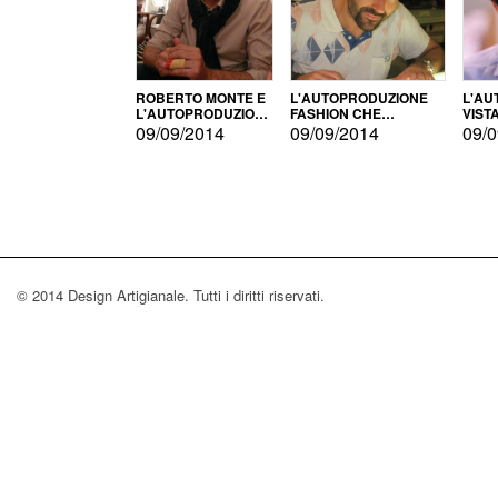
ROBERTO MONTE E
L'AUTOPRODUZIONE
L'AU
L'AUTOPRODUZIONE
FASHION CHE
VIST
CON IL CENSIMENTO
CONQUISTA GLI USA
FARI
09/09/2014
09/09/2014
09/0
© 2014 Design Artigianale. Tutti i diritti riservati.