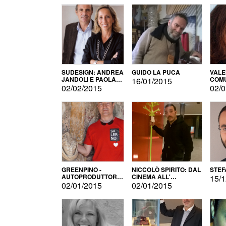
SUDESIGN: ANDREA
GUIDO LA PUCA
VALE
JANDOLI E PAOLA
COMU
16/01/2015
PISAPIA
02/02/2015
02/0
GREENPINO -
NICCOLÒ SPIRITO: DAL
STEF
AUTOPRODUTTORE
CINEMA ALL'
15/1
PER AMORE
AUTOPRODUZIONE
02/01/2015
02/01/2015