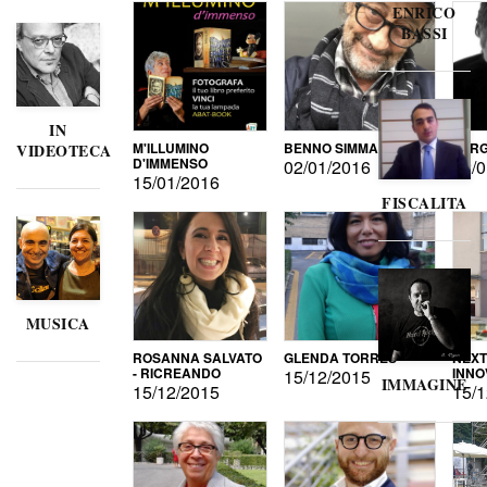
ENRICO
BASSI
IN
M'ILLUMINO
BENNO SIMMA
SERG
VIDEOTECA
D'IMMENSO
02/01/2016
02/0
15/01/2016
FISCALITA
MUSICA
ROSANNA SALVATO
GLENDA TORRES
NEXT
- RICREANDO
INNO
15/12/2015
IMMAGINE
15/12/2015
15/1