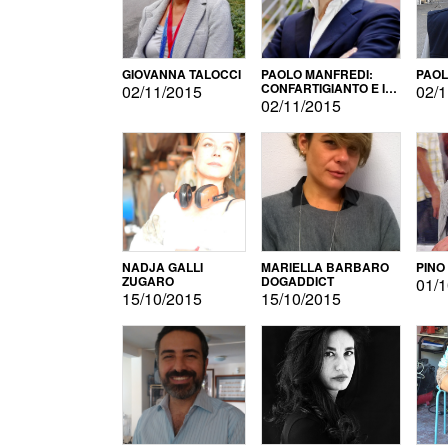
GIOVANNA TALOCCI
PAOLO MANFREDI:
PAOL
CONFARTIGIANTO E IL
02/11/2015
02/1
SONDAGGIO
02/11/2015
NADJA GALLI
MARIELLA BARBARO
PINO
ZUGARO
DOGADDICT
01/1
15/10/2015
15/10/2015