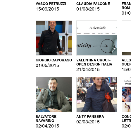
VASCO PETRUZZI
CLAUDIA FALCONE
FRAN
ROM 
15/09/2015
01/08/2015
01/0
GIORGIO CAPORASO
VALENTINA CROCI -
ALE
OPEN DESIGN ITALIA
GUE
01/05/2015
21/04/2015
15/0
SALVATORE
ANTY PANSERA
CON
NAVARINO
LETT
02/03/2015
DESI
02/04/2015
02/0