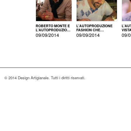
ROBERTO MONTE E
L'AUTOPRODUZIONE
L'AU
L'AUTOPRODUZIONE
FASHION CHE
VIST
CON IL CENSIMENTO
CONQUISTA GLI USA
FARI
09/09/2014
09/09/2014
09/0
© 2014 Design Artigianale. Tutti i diritti riservati.