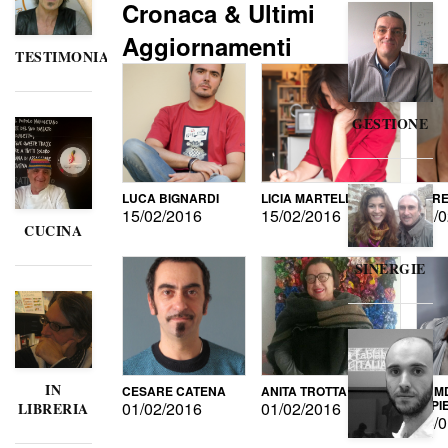
Cronaca & Ultimi
Aggiornamenti
TESTIMONIANZE
GESTIONE
LUCA BIGNARDI
LICIA MARTELLI
LORE
15/02/2016
15/02/2016
15/0
CUCINA
SINERGIE
IN
CESARE CATENA
ANITA TROTTA
GUMD
DI P
01/02/2016
01/02/2016
LIBRERIA
15/0