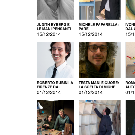
JUDITH BYBERG E
MICHELE PAPARELLA:
IVON
LE MANI PENSANTI
PARÈ
DAL 
CITT
15/12/2014
15/12/2014
15/1
ROBERTO RUBINI: A
TESTA MANI E CUORE:
ROMA
FIRENZE DAL
LA SCELTA DI MICHELE
AUT
PRODOTTO ALLA
BARBERIO
01/12/2014
01/12/2014
01/1
PROMOZIONE