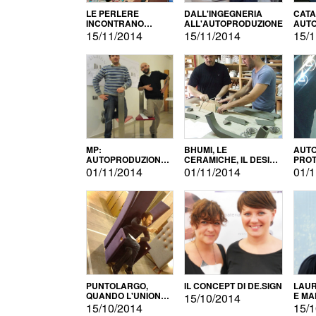
LE PERLERE
DALL'INGEGNERIA
CATA
INCONTRANO
ALL'AUTOPRODUZIONE
AUTO
L'AUTOPRODUZIONE
COMM
15/11/2014
15/11/2014
15/1
MP:
BHUMI, LE
AUTO
AUTOPRODUZIONE
CERAMICHE, IL DESIGN
PROT
E INNOVAZIONE
E L'AUTOPRODUZIONE
ROM
01/11/2014
01/11/2014
01/1
PUNTOLARGO,
IL CONCEPT DI DE.SIGN
LAUR
QUANDO L'UNIONE
E MA
15/10/2014
FA LA FORZA E
15/10/2014
15/1
VINCE