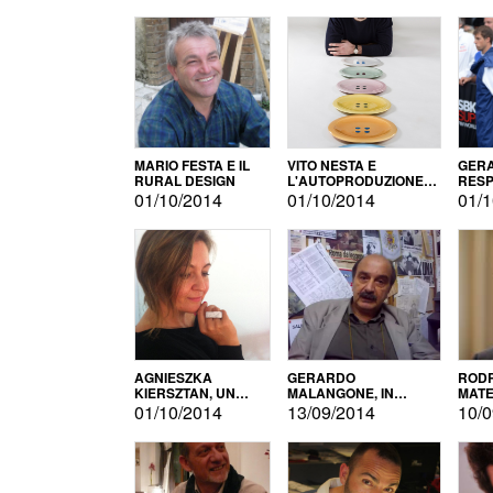
MARIO FESTA E IL
VITO NESTA E
GERA
RURAL DESIGN
L'AUTOPRODUZIONE
RESP
COME RECUPERO DEI
TECN
01/10/2014
01/10/2014
01/1
SIMBOLI
MOTO
AGNIESZKA
GERARDO
RODR
KIERSZTAN, UN
MALANGONE, IN
MATE
MODELLO DI
GIURIA PER IL
01/10/2014
13/09/2014
10/0
AUTOPRODUZIONE
CONCORSO
LETTERARIO