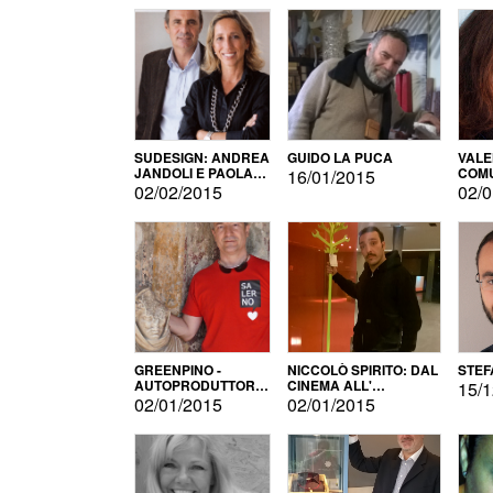
SUDESIGN: ANDREA
GUIDO LA PUCA
VALE
JANDOLI E PAOLA
COMU
16/01/2015
PISAPIA
02/02/2015
02/0
GREENPINO -
NICCOLÒ SPIRITO: DAL
STEF
AUTOPRODUTTORE
CINEMA ALL'
15/1
PER AMORE
AUTOPRODUZIONE
02/01/2015
02/01/2015