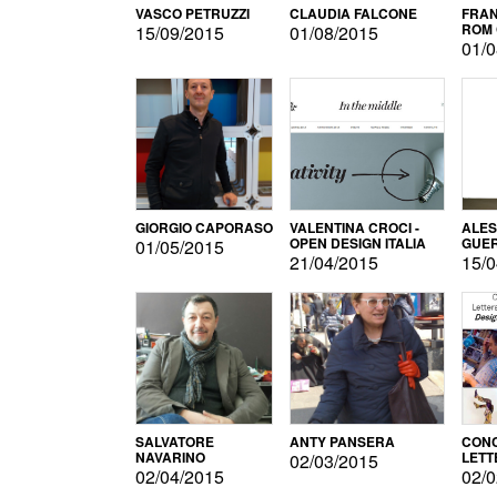
VASCO PETRUZZI
CLAUDIA FALCONE
FRAN
ROM 
15/09/2015
01/08/2015
01/0
GIORGIO CAPORASO
VALENTINA CROCI -
ALE
OPEN DESIGN ITALIA
GUE
01/05/2015
21/04/2015
15/0
SALVATORE
ANTY PANSERA
CON
NAVARINO
LETT
02/03/2015
DESI
02/04/2015
02/0