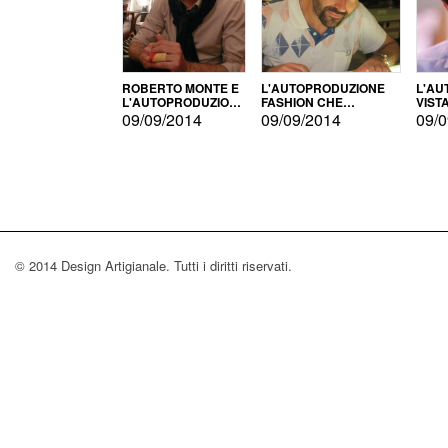
ROBERTO MONTE E
L'AUTOPRODUZIONE
L'AU
L'AUTOPRODUZIONE
FASHION CHE
VIST
CON IL CENSIMENTO
CONQUISTA GLI USA
FARI
09/09/2014
09/09/2014
09/0
© 2014 Design Artigianale. Tutti i diritti riservati.