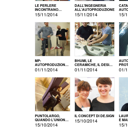
LE PERLERE
DALL'INGEGNERIA
CATA
INCONTRANO
ALL'AUTOPRODUZIONE
AUTO
L'AUTOPRODUZIONE
COMM
15/11/2014
15/11/2014
15/1
MP:
BHUMI, LE
AUTO
AUTOPRODUZIONE
CERAMICHE, IL DESIGN
PROT
E INNOVAZIONE
E L'AUTOPRODUZIONE
ROM
01/11/2014
01/11/2014
01/1
PUNTOLARGO,
IL CONCEPT DI DE.SIGN
LAUR
QUANDO L'UNIONE
E MA
15/10/2014
FA LA FORZA E
15/10/2014
15/1
VINCE