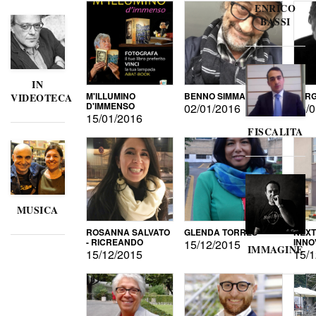
ENRICO
BASSI
IN
M'ILLUMINO
BENNO SIMMA
SERG
VIDEOTECA
D'IMMENSO
02/01/2016
02/0
15/01/2016
FISCALITA
MUSICA
ROSANNA SALVATO
GLENDA TORRES
NEXT
- RICREANDO
INNO
15/12/2015
IMMAGINE
15/12/2015
15/1