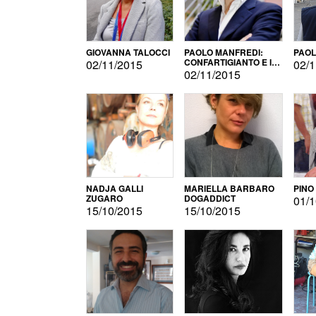
GIOVANNA TALOCCI
PAOLO MANFREDI:
PAOL
CONFARTIGIANTO E IL
02/11/2015
02/1
SONDAGGIO
02/11/2015
NADJA GALLI
MARIELLA BARBARO
PINO
ZUGARO
DOGADDICT
01/1
15/10/2015
15/10/2015