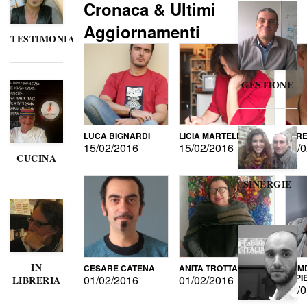
Cronaca & Ultimi
Aggiornamenti
TESTIMONIANZE
GESTIONE
LUCA BIGNARDI
LICIA MARTELLI
LORE
15/02/2016
15/02/2016
15/0
CUCINA
SINERGIE
IN
CESARE CATENA
ANITA TROTTA
GUMD
DI P
01/02/2016
01/02/2016
LIBRERIA
15/0