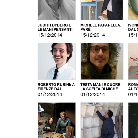
JUDITH BYBERG E
MICHELE PAPARELLA:
IVON
LE MANI PENSANTI
PARÈ
DAL 
CITT
15/12/2014
15/12/2014
15/1
ROBERTO RUBINI: A
TESTA MANI E CUORE:
ROMA
FIRENZE DAL
LA SCELTA DI MICHELE
AUT
PRODOTTO ALLA
BARBERIO
01/12/2014
01/12/2014
01/1
PROMOZIONE