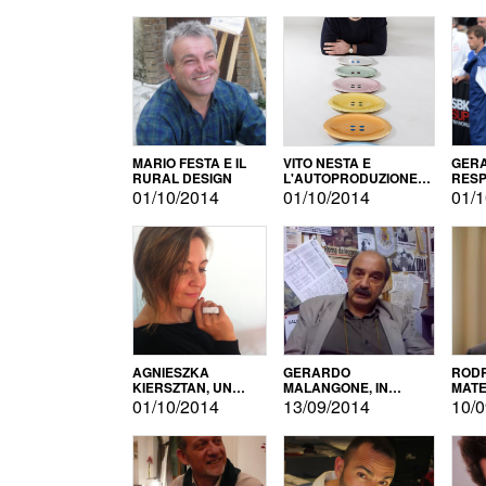
MARIO FESTA E IL
VITO NESTA E
GERA
RURAL DESIGN
L'AUTOPRODUZIONE
RESP
COME RECUPERO DEI
TECN
01/10/2014
01/10/2014
01/1
SIMBOLI
MOTO
AGNIESZKA
GERARDO
RODR
KIERSZTAN, UN
MALANGONE, IN
MATE
MODELLO DI
GIURIA PER IL
01/10/2014
13/09/2014
10/0
AUTOPRODUZIONE
CONCORSO
LETTERARIO