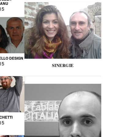
CANU
15
LLO DESIGN
15
SINERGIE
CCHETTI
15