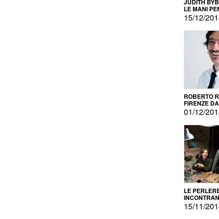
JUDITH BY
LE MANI PE
15/12/20
ROBERTO RU
FIRENZE DAL
PRODOTTO 
01/12/20
PROMOZIO
LE PERLER
INCONTRA
L'AUTOPRO
15/11/20