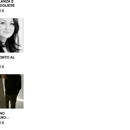
LANZA E
PUGLIESE
14
ONTO AL
14
ENO
ANO
OPRODUZIONE
14