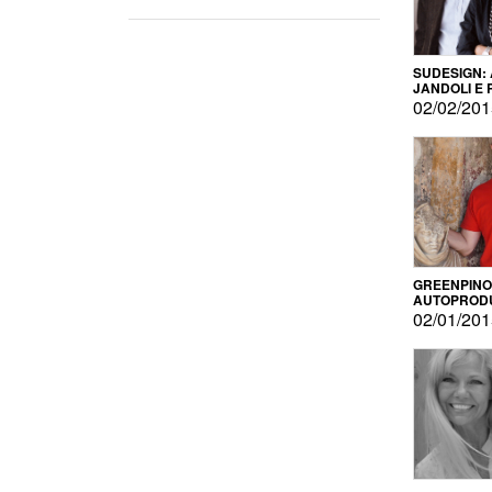
SUDESIGN:
JANDOLI E
PISAPIA
02/02/20
GREENPINO
AUTOPROD
PER AMOR
02/01/20