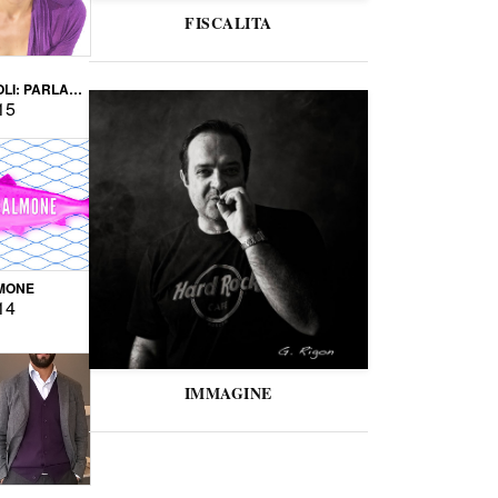
FISCALITA
LI: PARLARE
VERSE
15
MONE
14
IMMAGINE