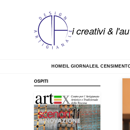
i creativi & l'
HOME
IL GIORNALE
IL CENSIMENT
OSPITI