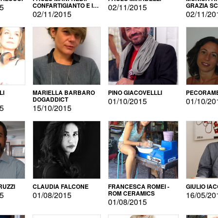
CONFARTIGIANTO E IL
GRAZIA S
15
02/11/2015
SONDAGGIO
02/11/2015
02/11/20
LI
MARIELLA BARBARO
PINO GIACOVELLLI
PECORAME
DOGADDICT
01/10/2015
01/10/20
15
15/10/2015
RUZZI
CLAUDIA FALCONE
FRANCESCA ROMEI -
GIULIO IA
ROM CERAMICS
15
01/08/2015
16/05/20
01/08/2015