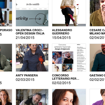
APORASO
VALENTINA CROCI -
ALESSANDRO
CESARE CA
OPEN DESIGN ITALIA
GUERRIERO
MILANO M
15
21/04/2015
15/04/2015
02/04/20
ANTY PANSERA
CONCORSO
GAETANO 
LETTERARIO PER
02/03/2015
02/02/20
DESIGNER
15
02/02/2015