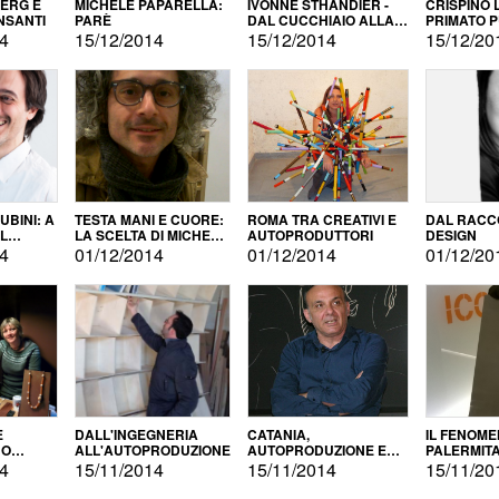
BERG E
MICHELE PAPARELLA:
IVONNE STHANDIER -
CRISPINO 
NSANTI
PARÈ
DAL CUCCHIAIO ALLA
PRIMATO 
CITTÀ
14
15/12/2014
15/12/2014
15/12/20
BINI: A
TESTA MANI E CUORE:
ROMA TRA CREATIVI E
DAL RACC
LA SCELTA DI MICHELE
AUTOPRODUTTORI
DESIGN
ALLA
BARBERIO
14
01/12/2014
01/12/2014
01/12/20
NE
E
DALL'INGEGNERIA
CATANIA,
IL FENOM
NO
ALL'AUTOPRODUZIONE
AUTOPRODUZIONE E
PALERMIT
DUZIONE
COMMERCIALIZZAZIONE
DELL'AUT
14
15/11/2014
15/11/2014
15/11/20