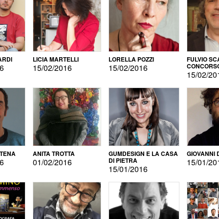
ARDI
LICIA MARTELLI
LORELLA POZZI
FULVIO SC
CONCORS
16
15/02/2016
15/02/2016
LETTERAR
15/02/20
ATENA
ANITA TROTTA
GUMDESIGN E LA CASA
GIOVANNI 
DI PIETRA
16
01/02/2016
15/01/20
15/01/2016