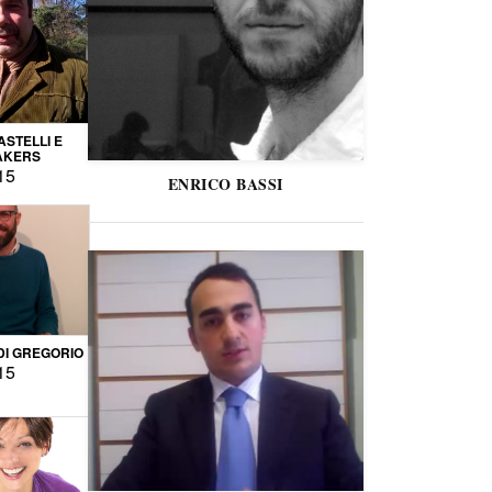
STELLI E
AKERS
15
ENRICO BASSI
DI GREGORIO
15