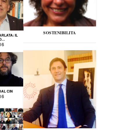
SOSTENIBILITA
ARLATA: IL
O
IO
16
DAL CIN
16