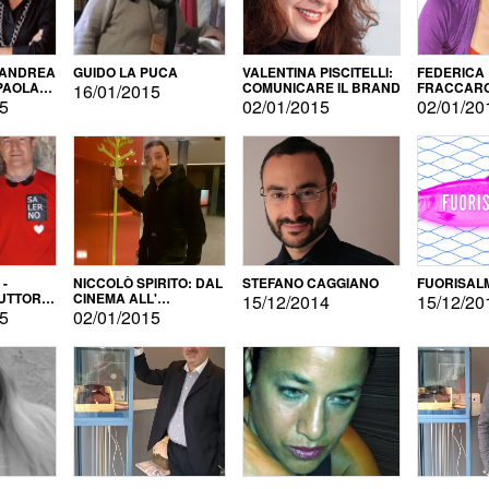
 ANDREA
GUIDO LA PUCA
VALENTINA PISCITELLI:
FEDERICA
 PAOLA
COMUNICARE IL BRAND
FRACCARO
16/01/2015
LINGUE DI
15
02/01/2015
02/01/20
 -
NICCOLÒ SPIRITO: DAL
STEFANO CAGGIANO
FUORISAL
UTTORE
CINEMA ALL'
15/12/2014
15/12/20
E
AUTOPRODUZIONE
15
02/01/2015