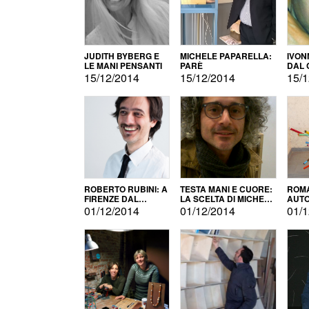
JUDITH BYBERG E
MICHELE PAPARELLA:
IVON
LE MANI PENSANTI
PARÈ
DAL 
CITT
15/12/2014
15/12/2014
15/1
ROBERTO RUBINI: A
TESTA MANI E CUORE:
ROMA
FIRENZE DAL
LA SCELTA DI MICHELE
AUT
PRODOTTO ALLA
BARBERIO
01/12/2014
01/12/2014
01/1
PROMOZIONE