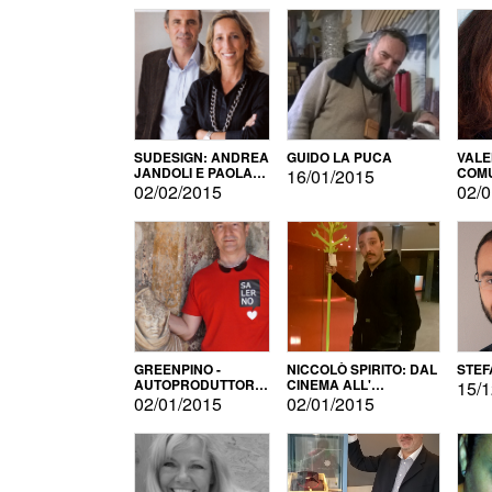
SUDESIGN: ANDREA
GUIDO LA PUCA
VALE
JANDOLI E PAOLA
COMU
16/01/2015
PISAPIA
02/02/2015
02/0
GREENPINO -
NICCOLÒ SPIRITO: DAL
STEF
AUTOPRODUTTORE
CINEMA ALL'
15/1
PER AMORE
AUTOPRODUZIONE
02/01/2015
02/01/2015