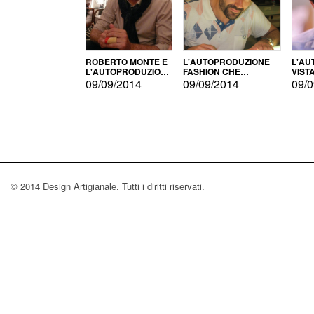
ROBERTO MONTE E
L'AUTOPRODUZIONE
L'AU
L'AUTOPRODUZIONE
FASHION CHE
VIST
CON IL CENSIMENTO
CONQUISTA GLI USA
FARI
09/09/2014
09/09/2014
09/0
© 2014 Design Artigianale. Tutti i diritti riservati.