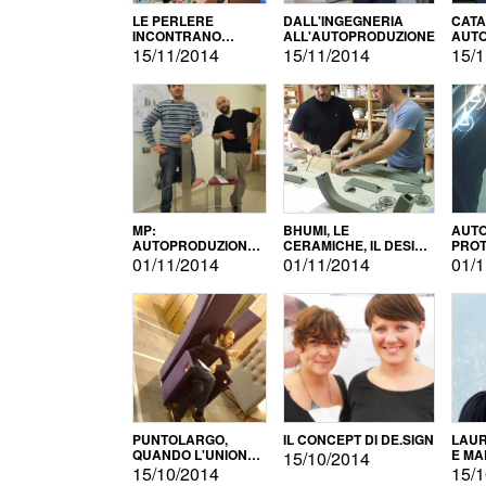
LE PERLERE
DALL'INGEGNERIA
CATA
INCONTRANO
ALL'AUTOPRODUZIONE
AUTO
L'AUTOPRODUZIONE
COMM
15/11/2014
15/11/2014
15/1
MP:
BHUMI, LE
AUTO
AUTOPRODUZIONE
CERAMICHE, IL DESIGN
PROT
E INNOVAZIONE
E L'AUTOPRODUZIONE
ROM
01/11/2014
01/11/2014
01/1
PUNTOLARGO,
IL CONCEPT DI DE.SIGN
LAUR
QUANDO L'UNIONE
E MA
15/10/2014
FA LA FORZA E
15/10/2014
15/1
VINCE