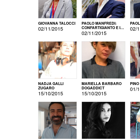
GIOVANNA TALOCCI
PAOLO MANFREDI:
PAOL
CONFARTIGIANTO E IL
02/11/2015
02/1
SONDAGGIO
02/11/2015
NADJA GALLI
MARIELLA BARBARO
PINO
ZUGARO
DOGADDICT
01/1
15/10/2015
15/10/2015