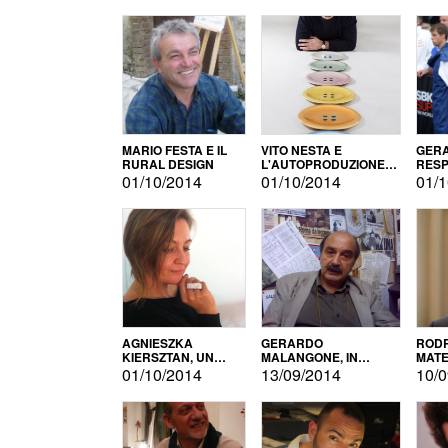
MARIO FESTA E IL
VITO NESTA E
GERA
RURAL DESIGN
L'AUTOPRODUZIONE
RESP
COME RECUPERO DEI
TECN
01/10/2014
01/10/2014
01/1
SIMBOLI
MOTO
AGNIESZKA
GERARDO
RODR
KIERSZTAN, UN
MALANGONE, IN
MATE
MODELLO DI
GIURIA PER IL
01/10/2014
13/09/2014
10/0
AUTOPRODUZIONE
CONCORSO
LETTERARIO