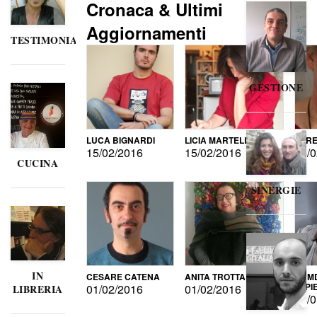
Cronaca & Ultimi
Aggiornamenti
TESTIMONIANZE
GESTIONE
LUCA BIGNARDI
LICIA MARTELLI
LORE
15/02/2016
15/02/2016
15/0
CUCINA
SINERGIE
IN
CESARE CATENA
ANITA TROTTA
GUMD
DI P
01/02/2016
01/02/2016
LIBRERIA
15/0