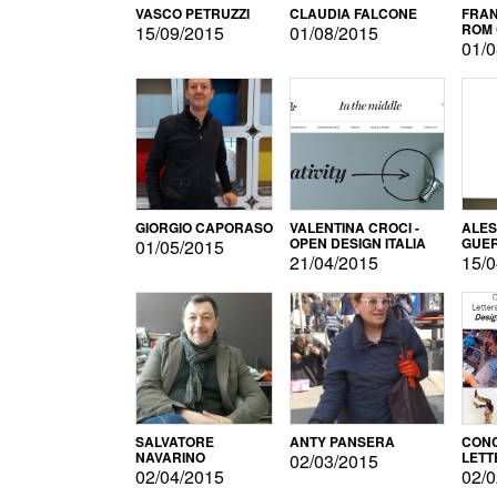
VASCO PETRUZZI
CLAUDIA FALCONE
FRAN
ROM 
15/09/2015
01/08/2015
01/0
GIORGIO CAPORASO
VALENTINA CROCI -
ALE
OPEN DESIGN ITALIA
GUE
01/05/2015
21/04/2015
15/0
SALVATORE
ANTY PANSERA
CON
NAVARINO
LETT
02/03/2015
DESI
02/04/2015
02/0