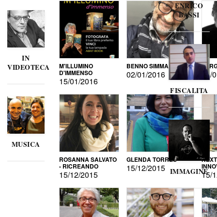
ENRICO
BASSI
IN
M'ILLUMINO
BENNO SIMMA
SERG
VIDEOTECA
D'IMMENSO
02/01/2016
02/0
15/01/2016
FISCALITA
MUSICA
ROSANNA SALVATO
GLENDA TORRES
NEXT
- RICREANDO
INNO
15/12/2015
IMMAGINE
15/12/2015
15/1