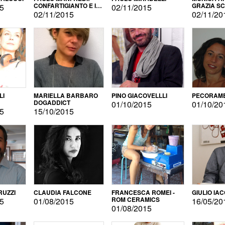
CONFARTIGIANTO E IL
GRAZIA S
15
02/11/2015
SONDAGGIO
02/11/2015
02/11/20
LI
MARIELLA BARBARO
PINO GIACOVELLLI
PECORAME
DOGADDICT
01/10/2015
01/10/20
15
15/10/2015
RUZZI
CLAUDIA FALCONE
FRANCESCA ROMEI -
GIULIO IA
ROM CERAMICS
15
01/08/2015
16/05/20
01/08/2015