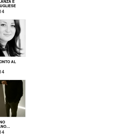
LANZA E
PUGLIESE
14
ONTO AL
14
ENO
ANO
OPRODUZIONE
14