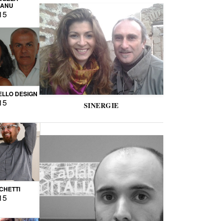
CANU
15
LLO DESIGN
15
SINERGIE
CCHETTI
15