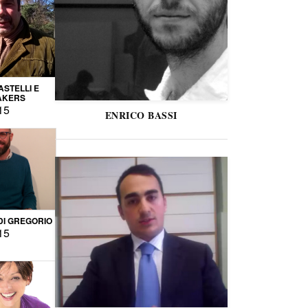
STELLI E
AKERS
15
ENRICO BASSI
DI GREGORIO
15