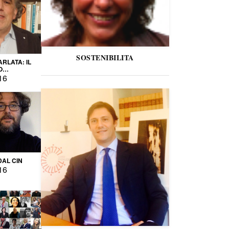
SOSTENIBILITA
ARLATA: IL
O
IO
16
DAL CIN
16