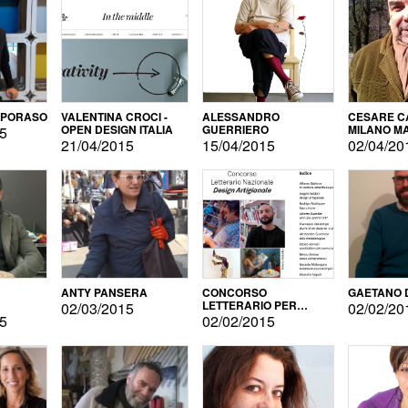
APORASO
VALENTINA CROCI -
ALESSANDRO
CESARE CA
OPEN DESIGN ITALIA
GUERRIERO
MILANO M
15
21/04/2015
15/04/2015
02/04/20
ANTY PANSERA
CONCORSO
GAETANO 
LETTERARIO PER
02/03/2015
02/02/20
DESIGNER
15
02/02/2015