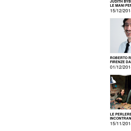
JUDITH BY
LE MANI PE
15/12/20
ROBERTO RU
FIRENZE DAL
PRODOTTO 
01/12/20
PROMOZIO
LE PERLER
INCONTRA
L'AUTOPRO
15/11/20