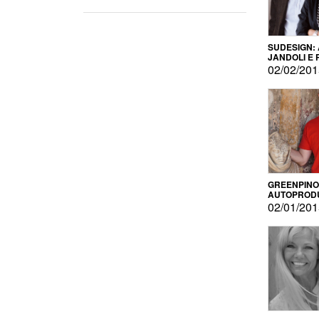
SUDESIGN:
JANDOLI E
PISAPIA
02/02/20
GREENPINO
AUTOPROD
PER AMOR
02/01/20