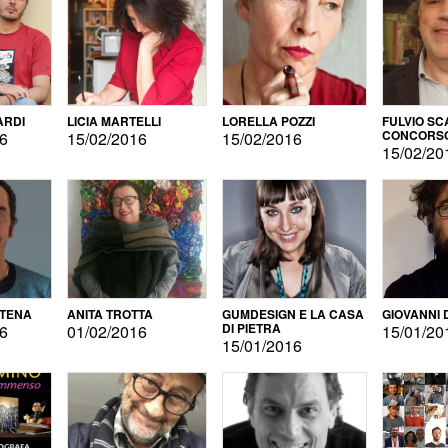
ARDI
LICIA MARTELLI
LORELLA POZZI
FULVIO SC
CONCORS
16
15/02/2016
15/02/2016
LETTERAR
15/02/20
ATENA
ANITA TROTTA
GUMDESIGN E LA CASA
GIOVANNI 
DI PIETRA
16
01/02/2016
15/01/20
15/01/2016