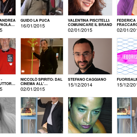
 ANDREA
GUIDO LA PUCA
VALENTINA PISCITELLI:
FEDERICA
 PAOLA
COMUNICARE IL BRAND
FRACCARO
16/01/2015
LINGUE DI
15
02/01/2015
02/01/20
 -
NICCOLÒ SPIRITO: DAL
STEFANO CAGGIANO
FUORISAL
UTTORE
CINEMA ALL'
15/12/2014
15/12/20
E
AUTOPRODUZIONE
15
02/01/2015