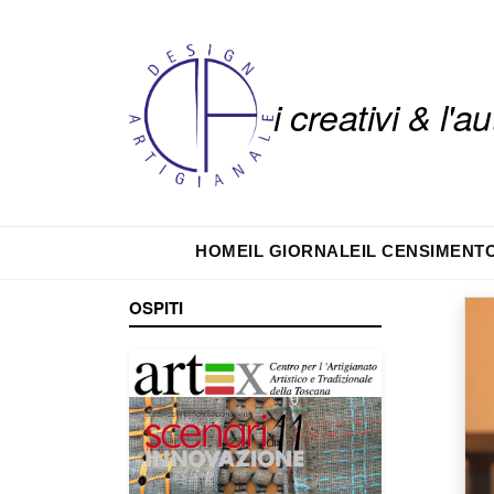
i creativi & l'
HOME
IL GIORNALE
IL CENSIMENT
OSPITI