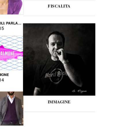
FISCALITA
LI: PARLARE
VERSE
15
MONE
14
IMMAGINE