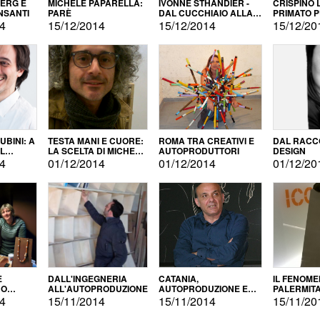
BERG E
MICHELE PAPARELLA:
IVONNE STHANDIER -
CRISPINO 
NSANTI
PARÈ
DAL CUCCHIAIO ALLA
PRIMATO 
CITTÀ
14
15/12/2014
15/12/2014
15/12/20
BINI: A
TESTA MANI E CUORE:
ROMA TRA CREATIVI E
DAL RACC
LA SCELTA DI MICHELE
AUTOPRODUTTORI
DESIGN
ALLA
BARBERIO
14
01/12/2014
01/12/2014
01/12/20
NE
E
DALL'INGEGNERIA
CATANIA,
IL FENOM
NO
ALL'AUTOPRODUZIONE
AUTOPRODUZIONE E
PALERMIT
DUZIONE
COMMERCIALIZZAZIONE
DELL'AUT
14
15/11/2014
15/11/2014
15/11/20