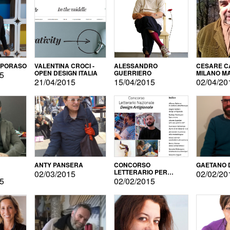
APORASO
VALENTINA CROCI -
ALESSANDRO
CESARE CA
OPEN DESIGN ITALIA
GUERRIERO
MILANO M
15
21/04/2015
15/04/2015
02/04/20
ANTY PANSERA
CONCORSO
GAETANO 
LETTERARIO PER
02/03/2015
02/02/20
DESIGNER
15
02/02/2015