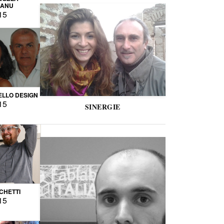
CANU
15
LLO DESIGN
15
SINERGIE
CCHETTI
15