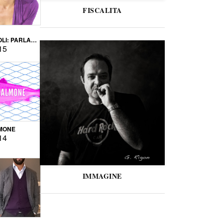
FISCALITA
LI: PARLARE
VERSE
15
MONE
14
IMMAGINE