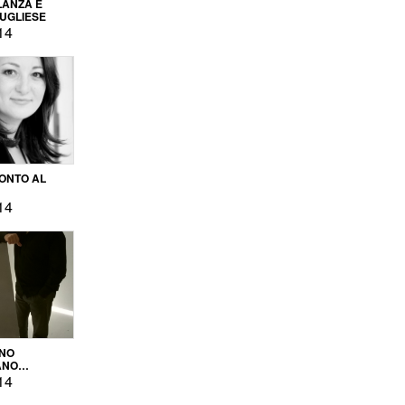
LANZA E
PUGLIESE
14
ONTO AL
14
ENO
ANO
OPRODUZIONE
14