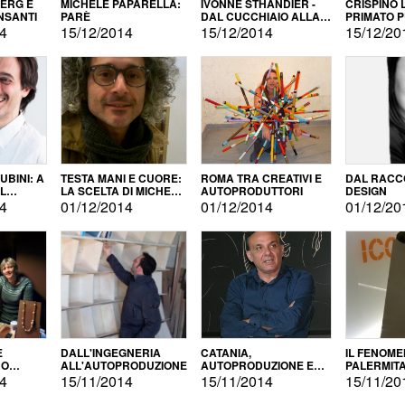
BERG E
MICHELE PAPARELLA:
IVONNE STHANDIER -
CRISPINO 
NSANTI
PARÈ
DAL CUCCHIAIO ALLA
PRIMATO 
CITTÀ
14
15/12/2014
15/12/2014
15/12/20
BINI: A
TESTA MANI E CUORE:
ROMA TRA CREATIVI E
DAL RACC
LA SCELTA DI MICHELE
AUTOPRODUTTORI
DESIGN
ALLA
BARBERIO
14
01/12/2014
01/12/2014
01/12/20
NE
E
DALL'INGEGNERIA
CATANIA,
IL FENOM
NO
ALL'AUTOPRODUZIONE
AUTOPRODUZIONE E
PALERMIT
DUZIONE
COMMERCIALIZZAZIONE
DELL'AUT
14
15/11/2014
15/11/2014
15/11/20