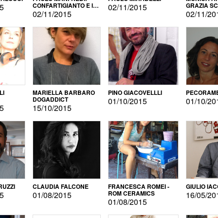
CONFARTIGIANTO E IL
GRAZIA S
15
02/11/2015
SONDAGGIO
02/11/2015
02/11/20
LI
MARIELLA BARBARO
PINO GIACOVELLLI
PECORAME
DOGADDICT
01/10/2015
01/10/20
15
15/10/2015
RUZZI
CLAUDIA FALCONE
FRANCESCA ROMEI -
GIULIO IA
ROM CERAMICS
15
01/08/2015
16/05/20
01/08/2015