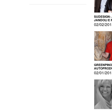
SUDESIGN:
JANDOLI E
PISAPIA
02/02/20
GREENPINO
AUTOPROD
PER AMOR
02/01/20