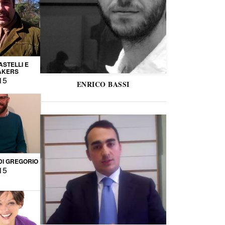
STELLI E
AKERS
15
ENRICO BASSI
DI GREGORIO
15