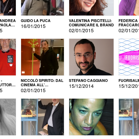
 ANDREA
GUIDO LA PUCA
VALENTINA PISCITELLI:
FEDERICA
 PAOLA
COMUNICARE IL BRAND
FRACCARO
16/01/2015
LINGUE DI
15
02/01/2015
02/01/20
 -
NICCOLÒ SPIRITO: DAL
STEFANO CAGGIANO
FUORISAL
UTTORE
CINEMA ALL'
15/12/2014
15/12/20
E
AUTOPRODUZIONE
15
02/01/2015