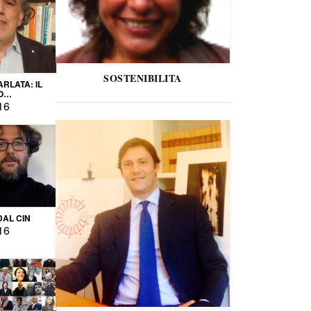
SOSTENIBILITA
ARLATA: IL
O
IO
16
DAL CIN
16