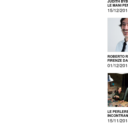
JUDITH BY
LE MANI PE
15/12/20
ROBERTO RU
FIRENZE DAL
PRODOTTO 
01/12/20
PROMOZIO
LE PERLER
INCONTRA
L'AUTOPRO
15/11/20