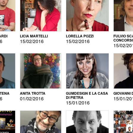
ARDI
LICIA MARTELLI
LORELLA POZZI
FULVIO SC
CONCORS
16
15/02/2016
15/02/2016
LETTERAR
15/02/20
ATENA
ANITA TROTTA
GUMDESIGN E LA CASA
GIOVANNI 
DI PIETRA
16
01/02/2016
15/01/20
15/01/2016