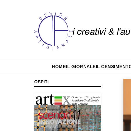
i creativi & l'
HOME
IL GIORNALE
IL CENSIMENT
OSPITI