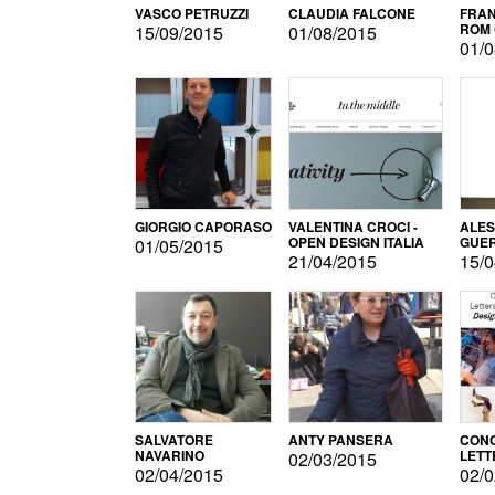
VASCO PETRUZZI
CLAUDIA FALCONE
FRAN
ROM 
15/09/2015
01/08/2015
01/0
GIORGIO CAPORASO
VALENTINA CROCI -
ALE
OPEN DESIGN ITALIA
GUE
01/05/2015
21/04/2015
15/0
SALVATORE
ANTY PANSERA
CON
NAVARINO
LETT
02/03/2015
DESI
02/04/2015
02/0