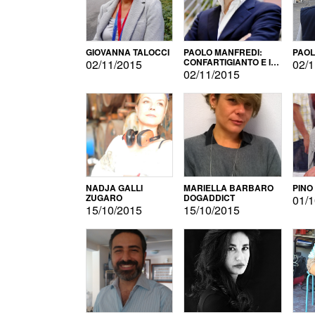
GIOVANNA TALOCCI
PAOLO MANFREDI:
PAOL
CONFARTIGIANTO E IL
02/11/2015
02/1
SONDAGGIO
02/11/2015
NADJA GALLI
MARIELLA BARBARO
PINO
ZUGARO
DOGADDICT
01/1
15/10/2015
15/10/2015