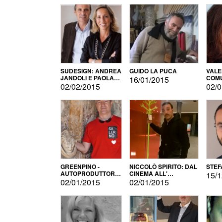
SUDESIGN: ANDREA
GUIDO LA PUCA
VALE
JANDOLI E PAOLA
COMU
16/01/2015
PISAPIA
02/02/2015
02/0
GREENPINO -
NICCOLÒ SPIRITO: DAL
STEF
AUTOPRODUTTORE
CINEMA ALL'
15/1
PER AMORE
AUTOPRODUZIONE
02/01/2015
02/01/2015