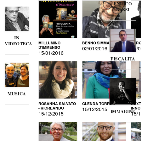
ENRICO
BASSI
IN
M'ILLUMINO
BENNO SIMMA
SERG
VIDEOTECA
D'IMMENSO
02/01/2016
02/0
15/01/2016
FISCALITA
MUSICA
ROSANNA SALVATO
GLENDA TORRES
NEXT
- RICREANDO
INNO
15/12/2015
IMMAGINE
15/12/2015
15/1