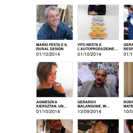
MARIO FESTA E IL
VITO NESTA E
GERA
RURAL DESIGN
L'AUTOPRODUZIONE
RESP
COME RECUPERO DEI
TECN
01/10/2014
01/10/2014
01/1
SIMBOLI
MOTO
AGNIESZKA
GERARDO
RODR
KIERSZTAN, UN
MALANGONE, IN
MATE
MODELLO DI
GIURIA PER IL
01/10/2014
13/09/2014
10/0
AUTOPRODUZIONE
CONCORSO
LETTERARIO