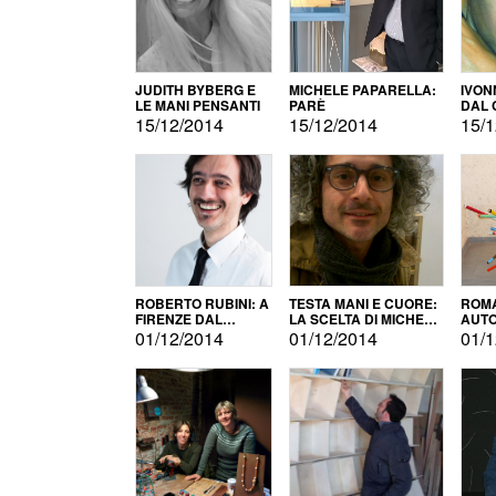
JUDITH BYBERG E
MICHELE PAPARELLA:
IVON
LE MANI PENSANTI
PARÈ
DAL 
CITT
15/12/2014
15/12/2014
15/1
ROBERTO RUBINI: A
TESTA MANI E CUORE:
ROMA
FIRENZE DAL
LA SCELTA DI MICHELE
AUT
PRODOTTO ALLA
BARBERIO
01/12/2014
01/12/2014
01/1
PROMOZIONE