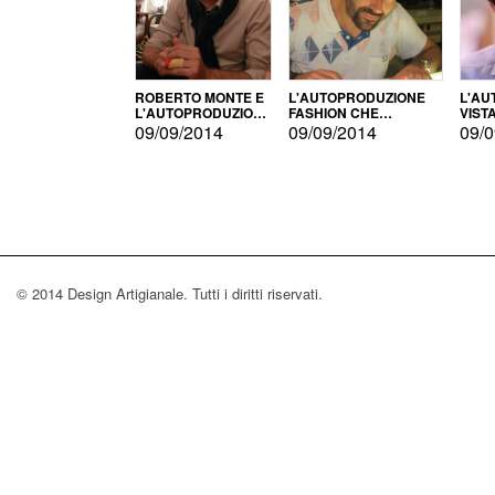
ROBERTO MONTE E
L'AUTOPRODUZIONE
L'AU
L'AUTOPRODUZIONE
FASHION CHE
VIST
CON IL CENSIMENTO
CONQUISTA GLI USA
FARI
09/09/2014
09/09/2014
09/0
© 2014 Design Artigianale. Tutti i diritti riservati.