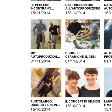
LE PERLERE
DALL'INGEGNERIA
CATA
INCONTRANO
ALL'AUTOPRODUZIONE
AUTO
L'AUTOPRODUZIONE
COMM
15/11/2014
15/11/2014
15/1
MP:
BHUMI, LE
AUTO
AUTOPRODUZIONE
CERAMICHE, IL DESIGN
PROT
E INNOVAZIONE
E L'AUTOPRODUZIONE
ROM
01/11/2014
01/11/2014
01/1
PUNTOLARGO,
IL CONCEPT DI DE.SIGN
LAUR
QUANDO L'UNIONE
E MA
15/10/2014
FA LA FORZA E
15/10/2014
15/1
VINCE