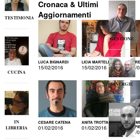
Cronaca & Ultimi
Aggiornamenti
TESTIMONIANZE
GESTIONE
LUCA BIGNARDI
LICIA MARTELLI
LORE
15/02/2016
15/02/2016
15/0
CUCINA
SINERGIE
IN
CESARE CATENA
ANITA TROTTA
GUMD
DI P
01/02/2016
01/02/2016
LIBRERIA
15/0