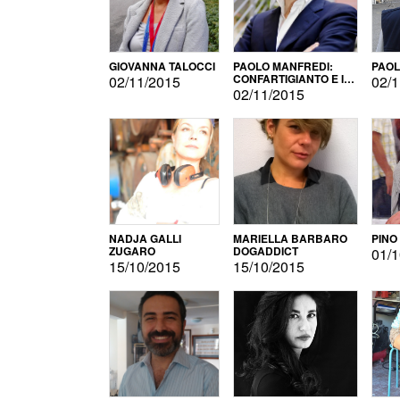
GIOVANNA TALOCCI
PAOLO MANFREDI:
PAOL
CONFARTIGIANTO E IL
02/11/2015
02/1
SONDAGGIO
02/11/2015
NADJA GALLI
MARIELLA BARBARO
PINO
ZUGARO
DOGADDICT
01/1
15/10/2015
15/10/2015