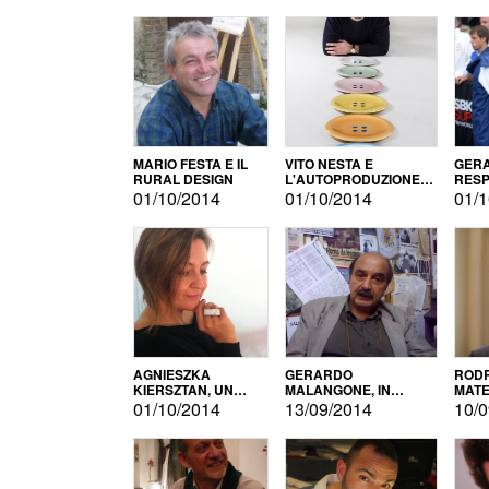
MARIO FESTA E IL
VITO NESTA E
GERA
RURAL DESIGN
L'AUTOPRODUZIONE
RESP
COME RECUPERO DEI
TECN
01/10/2014
01/10/2014
01/1
SIMBOLI
MOTO
AGNIESZKA
GERARDO
RODR
KIERSZTAN, UN
MALANGONE, IN
MATE
MODELLO DI
GIURIA PER IL
01/10/2014
13/09/2014
10/0
AUTOPRODUZIONE
CONCORSO
LETTERARIO