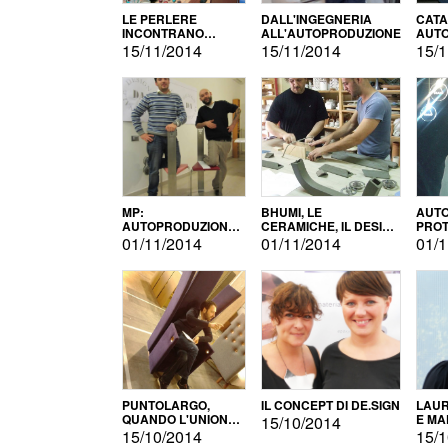
LE PERLERE
DALL'INGEGNERIA
CATA
INCONTRANO
ALL'AUTOPRODUZIONE
AUTO
L'AUTOPRODUZIONE
COMM
15/11/2014
15/11/2014
15/1
MP:
BHUMI, LE
AUTO
AUTOPRODUZIONE
CERAMICHE, IL DESIGN
PROT
E INNOVAZIONE
E L'AUTOPRODUZIONE
ROM
01/11/2014
01/11/2014
01/1
PUNTOLARGO,
IL CONCEPT DI DE.SIGN
LAUR
QUANDO L'UNIONE
E MA
15/10/2014
FA LA FORZA E
15/10/2014
15/1
VINCE