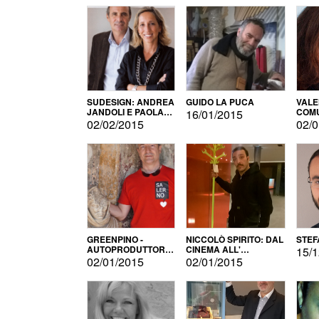
SUDESIGN: ANDREA
GUIDO LA PUCA
VALE
JANDOLI E PAOLA
COMU
16/01/2015
PISAPIA
02/02/2015
02/0
GREENPINO -
NICCOLÒ SPIRITO: DAL
STEF
AUTOPRODUTTORE
CINEMA ALL'
15/1
PER AMORE
AUTOPRODUZIONE
02/01/2015
02/01/2015