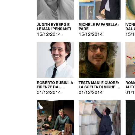
JUDITH BYBERG E
MICHELE PAPARELLA:
IVON
LE MANI PENSANTI
PARÈ
DAL 
CITT
15/12/2014
15/12/2014
15/1
ROBERTO RUBINI: A
TESTA MANI E CUORE:
ROMA
FIRENZE DAL
LA SCELTA DI MICHELE
AUT
PRODOTTO ALLA
BARBERIO
01/12/2014
01/12/2014
01/1
PROMOZIONE