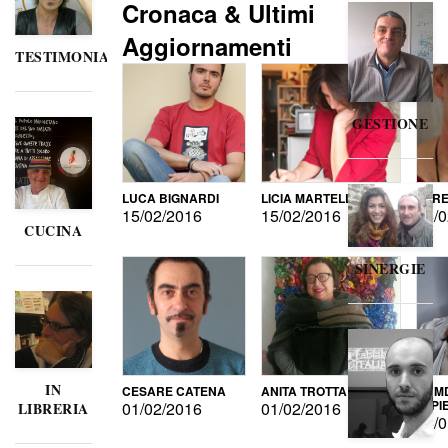
Cronaca & Ultimi
Aggiornamenti
TESTIMONIANZE
GESTIONE
LUCA BIGNARDI
LICIA MARTELLI
LORE
15/02/2016
15/02/2016
15/0
CUCINA
SINERGIE
IN
CESARE CATENA
ANITA TROTTA
GUMD
DI P
01/02/2016
01/02/2016
LIBRERIA
15/0