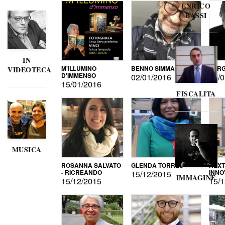
ENRICO
BASSI
IN
M'ILLUMINO
BENNO SIMMA
SERG
VIDEOTECA
D'IMMENSO
02/01/2016
02/0
15/01/2016
FISCALITA
MUSICA
ROSANNA SALVATO
GLENDA TORRES
NEXT
- RICREANDO
INNO
15/12/2015
IMMAGINE
15/12/2015
15/1