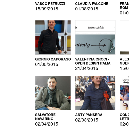
VASCO PETRUZZI
CLAUDIA FALCONE
FRAN
ROM 
15/09/2015
01/08/2015
01/0
GIORGIO CAPORASO
VALENTINA CROCI -
ALE
OPEN DESIGN ITALIA
GUE
01/05/2015
21/04/2015
15/0
SALVATORE
ANTY PANSERA
CON
NAVARINO
LETT
02/03/2015
DESI
02/04/2015
02/0