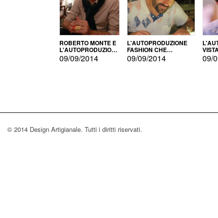
ROBERTO MONTE E
L'AUTOPRODUZIONE
L'AU
L'AUTOPRODUZIONE
FASHION CHE
VIST
CON IL CENSIMENTO
CONQUISTA GLI USA
FARI
09/09/2014
09/09/2014
09/0
© 2014 Design Artigianale. Tutti i diritti riservati.