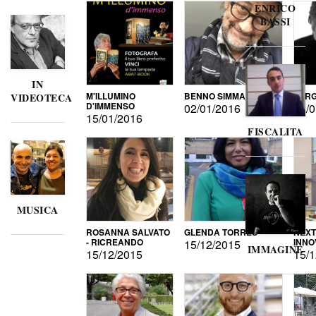
ENRICO
BASSI
IN
M'ILLUMINO
BENNO SIMMA
SERG
VIDEOTECA
D'IMMENSO
02/01/2016
02/0
15/01/2016
FISCALITA
MUSICA
ROSANNA SALVATO
GLENDA TORRES
NEXT
- RICREANDO
INNO
15/12/2015
IMMAGINE
15/12/2015
15/1