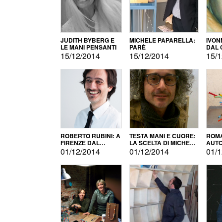
JUDITH BYBERG E
MICHELE PAPARELLA:
IVON
LE MANI PENSANTI
PARÈ
DAL 
CITT
15/12/2014
15/12/2014
15/1
ROBERTO RUBINI: A
TESTA MANI E CUORE:
ROMA
FIRENZE DAL
LA SCELTA DI MICHELE
AUT
PRODOTTO ALLA
BARBERIO
01/12/2014
01/12/2014
01/1
PROMOZIONE