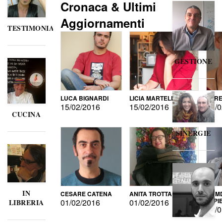
Cronaca & Ultimi
Aggiornamenti
TESTIMONIANZE
GESTIONE
LUCA BIGNARDI
LICIA MARTELLI
LORE
15/02/2016
15/02/2016
15/0
CUCINA
SINERGIE
IN
CESARE CATENA
ANITA TROTTA
GUMD
DI P
01/02/2016
01/02/2016
LIBRERIA
15/0