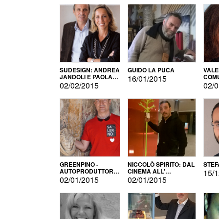
SUDESIGN: ANDREA
GUIDO LA PUCA
VALE
JANDOLI E PAOLA
COMU
16/01/2015
PISAPIA
02/02/2015
02/0
GREENPINO -
NICCOLÒ SPIRITO: DAL
STEF
AUTOPRODUTTORE
CINEMA ALL'
15/1
PER AMORE
AUTOPRODUZIONE
02/01/2015
02/01/2015