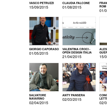
VASCO PETRUZZI
CLAUDIA FALCONE
FRAN
ROM 
15/09/2015
01/08/2015
01/0
GIORGIO CAPORASO
VALENTINA CROCI -
ALE
OPEN DESIGN ITALIA
GUE
01/05/2015
21/04/2015
15/0
SALVATORE
ANTY PANSERA
CON
NAVARINO
LETT
02/03/2015
DESI
02/04/2015
02/0