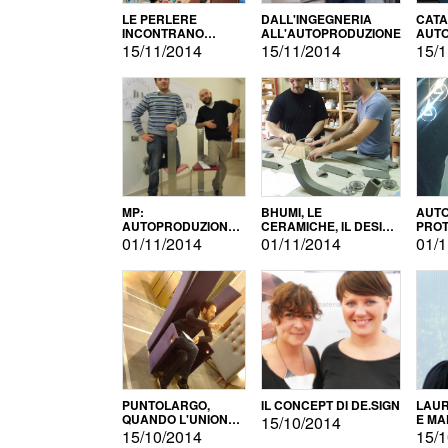
LE PERLERE
DALL'INGEGNERIA
CATA
INCONTRANO
ALL'AUTOPRODUZIONE
AUTO
L'AUTOPRODUZIONE
COMM
15/11/2014
15/11/2014
15/1
MP:
BHUMI, LE
AUTO
AUTOPRODUZIONE
CERAMICHE, IL DESIGN
PROT
E INNOVAZIONE
E L'AUTOPRODUZIONE
ROM
01/11/2014
01/11/2014
01/1
PUNTOLARGO,
IL CONCEPT DI DE.SIGN
LAUR
QUANDO L'UNIONE
E MA
15/10/2014
FA LA FORZA E
15/10/2014
15/1
VINCE