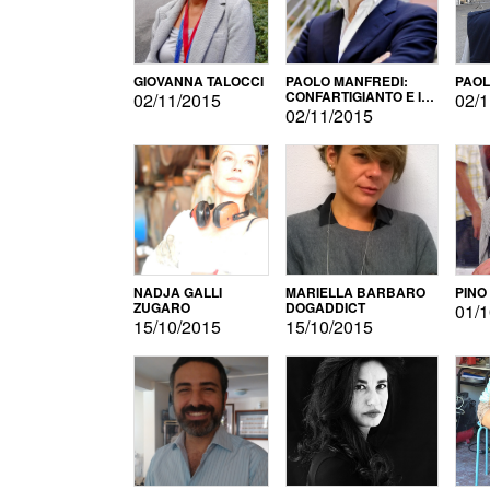
GIOVANNA TALOCCI
PAOLO MANFREDI:
PAOL
CONFARTIGIANTO E IL
02/11/2015
02/1
SONDAGGIO
02/11/2015
NADJA GALLI
MARIELLA BARBARO
PINO
ZUGARO
DOGADDICT
01/1
15/10/2015
15/10/2015