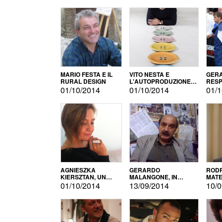
MARIO FESTA E IL
VITO NESTA E
GERA
RURAL DESIGN
L'AUTOPRODUZIONE
RESP
COME RECUPERO DEI
TECN
01/10/2014
01/10/2014
01/1
SIMBOLI
MOTO
AGNIESZKA
GERARDO
RODR
KIERSZTAN, UN
MALANGONE, IN
MATE
MODELLO DI
GIURIA PER IL
01/10/2014
13/09/2014
10/0
AUTOPRODUZIONE
CONCORSO
LETTERARIO