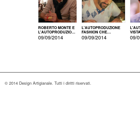
ROBERTO MONTE E
L'AUTOPRODUZIONE
L'AU
L'AUTOPRODUZIONE
FASHION CHE
VIST
CON IL CENSIMENTO
CONQUISTA GLI USA
FARI
09/09/2014
09/09/2014
09/0
© 2014 Design Artigianale. Tutti i diritti riservati.