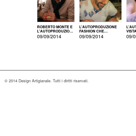
ROBERTO MONTE E
L'AUTOPRODUZIONE
L'AU
L'AUTOPRODUZIONE
FASHION CHE
VIST
CON IL CENSIMENTO
CONQUISTA GLI USA
FARI
09/09/2014
09/09/2014
09/0
© 2014 Design Artigianale. Tutti i diritti riservati.