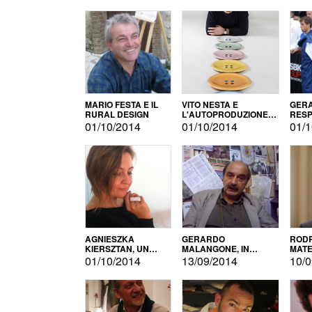
MARIO FESTA E IL
VITO NESTA E
GERA
RURAL DESIGN
L'AUTOPRODUZIONE
RESP
COME RECUPERO DEI
TECN
01/10/2014
01/10/2014
01/1
SIMBOLI
MOTO
AGNIESZKA
GERARDO
RODR
KIERSZTAN, UN
MALANGONE, IN
MATE
MODELLO DI
GIURIA PER IL
01/10/2014
13/09/2014
10/0
AUTOPRODUZIONE
CONCORSO
LETTERARIO