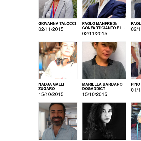
GIOVANNA TALOCCI
PAOLO MANFREDI:
PAOL
CONFARTIGIANTO E IL
02/11/2015
02/1
SONDAGGIO
02/11/2015
NADJA GALLI
MARIELLA BARBARO
PINO
ZUGARO
DOGADDICT
01/1
15/10/2015
15/10/2015