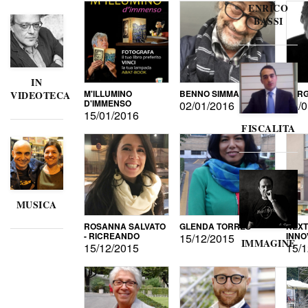
ENRICO
BASSI
IN
M'ILLUMINO
BENNO SIMMA
SERG
VIDEOTECA
D'IMMENSO
02/01/2016
02/0
15/01/2016
FISCALITA
MUSICA
ROSANNA SALVATO
GLENDA TORRES
NEXT
- RICREANDO
INNO
15/12/2015
IMMAGINE
15/12/2015
15/1