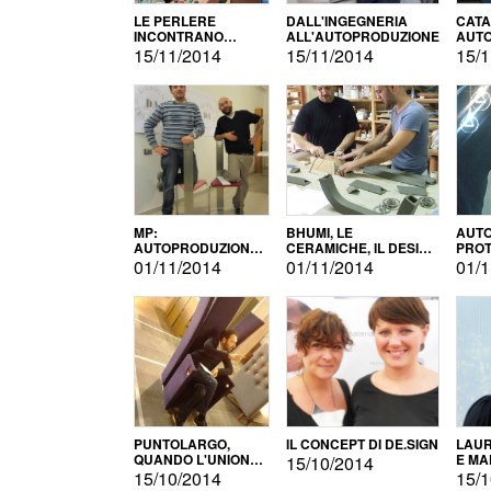
LE PERLERE
DALL'INGEGNERIA
CATA
INCONTRANO
ALL'AUTOPRODUZIONE
AUTO
L'AUTOPRODUZIONE
COMM
15/11/2014
15/11/2014
15/1
MP:
BHUMI, LE
AUTO
AUTOPRODUZIONE
CERAMICHE, IL DESIGN
PROT
E INNOVAZIONE
E L'AUTOPRODUZIONE
ROM
01/11/2014
01/11/2014
01/1
PUNTOLARGO,
IL CONCEPT DI DE.SIGN
LAUR
QUANDO L'UNIONE
E MA
15/10/2014
FA LA FORZA E
15/10/2014
15/1
VINCE