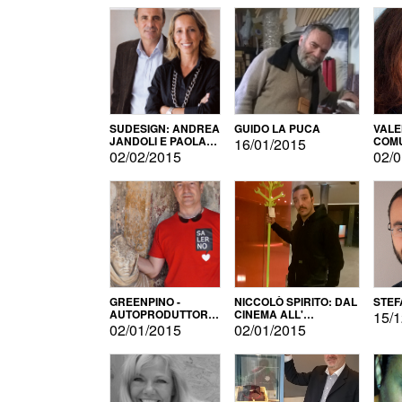
SUDESIGN: ANDREA
GUIDO LA PUCA
VALE
JANDOLI E PAOLA
COMU
16/01/2015
PISAPIA
02/02/2015
02/0
GREENPINO -
NICCOLÒ SPIRITO: DAL
STEF
AUTOPRODUTTORE
CINEMA ALL'
15/1
PER AMORE
AUTOPRODUZIONE
02/01/2015
02/01/2015