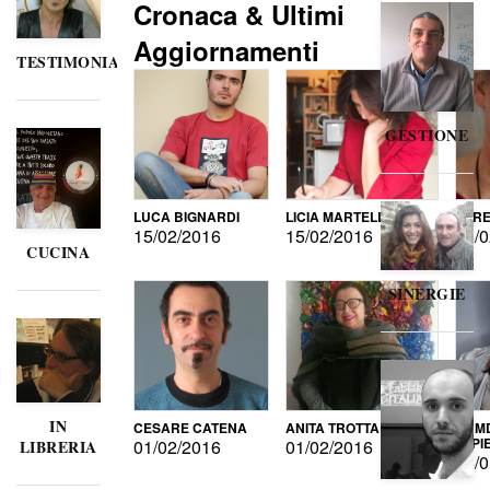
Cronaca & Ultimi
Aggiornamenti
TESTIMONIANZE
GESTIONE
LUCA BIGNARDI
LICIA MARTELLI
LORE
15/02/2016
15/02/2016
15/0
CUCINA
SINERGIE
IN
CESARE CATENA
ANITA TROTTA
GUMD
DI P
01/02/2016
01/02/2016
LIBRERIA
15/0