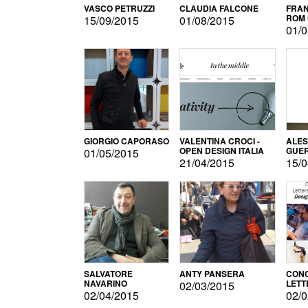
VASCO PETRUZZI
CLAUDIA FALCONE
FRAN
ROM 
15/09/2015
01/08/2015
01/0
GIORGIO CAPORASO
VALENTINA CROCI -
ALE
OPEN DESIGN ITALIA
GUE
01/05/2015
21/04/2015
15/0
SALVATORE
ANTY PANSERA
CON
NAVARINO
LETT
02/03/2015
DESI
02/04/2015
02/0