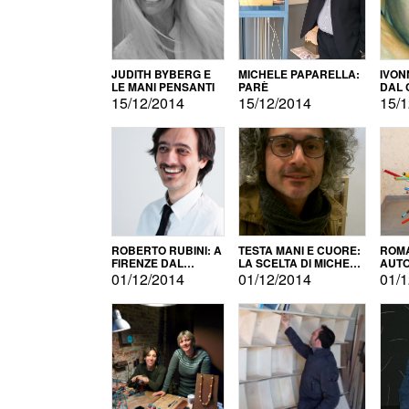
JUDITH BYBERG E
MICHELE PAPARELLA:
IVON
LE MANI PENSANTI
PARÈ
DAL 
CITT
15/12/2014
15/12/2014
15/1
ROBERTO RUBINI: A
TESTA MANI E CUORE:
ROMA
FIRENZE DAL
LA SCELTA DI MICHELE
AUT
PRODOTTO ALLA
BARBERIO
01/12/2014
01/12/2014
01/1
PROMOZIONE