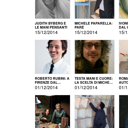
JUDITH BYBERG E
MICHELE PAPARELLA:
IVON
LE MANI PENSANTI
PARÈ
DAL 
CITT
15/12/2014
15/12/2014
15/1
ROBERTO RUBINI: A
TESTA MANI E CUORE:
ROMA
FIRENZE DAL
LA SCELTA DI MICHELE
AUT
PRODOTTO ALLA
BARBERIO
01/12/2014
01/12/2014
01/1
PROMOZIONE