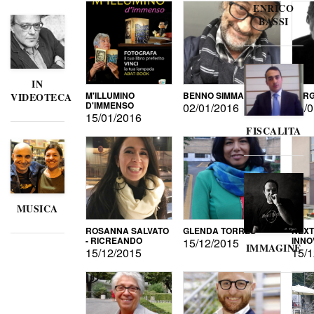
ENRICO
BASSI
IN
M'ILLUMINO
BENNO SIMMA
SERG
VIDEOTECA
D'IMMENSO
02/01/2016
02/0
15/01/2016
FISCALITA
MUSICA
ROSANNA SALVATO
GLENDA TORRES
NEXT
- RICREANDO
INNO
15/12/2015
IMMAGINE
15/12/2015
15/1