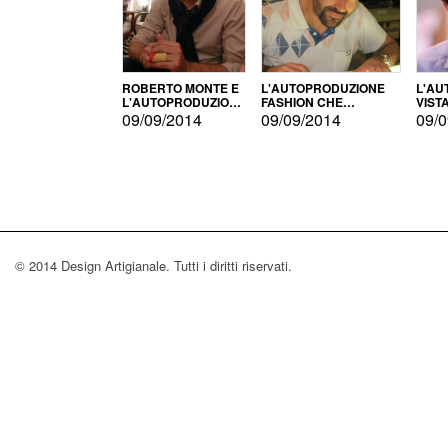
ROBERTO MONTE E
L'AUTOPRODUZIONE
L'AU
L'AUTOPRODUZIONE
FASHION CHE
VIST
CON IL CENSIMENTO
CONQUISTA GLI USA
FARI
09/09/2014
09/09/2014
09/0
© 2014 Design Artigianale. Tutti i diritti riservati.