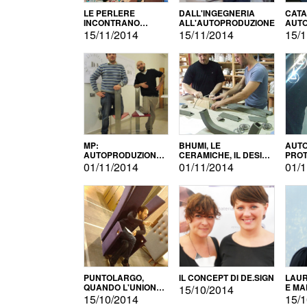
LE PERLERE
DALL'INGEGNERIA
CATA
INCONTRANO
ALL'AUTOPRODUZIONE
AUTO
L'AUTOPRODUZIONE
COMM
15/11/2014
15/11/2014
15/1
MP:
BHUMI, LE
AUTO
AUTOPRODUZIONE
CERAMICHE, IL DESIGN
PROT
E INNOVAZIONE
E L'AUTOPRODUZIONE
ROM
01/11/2014
01/11/2014
01/1
PUNTOLARGO,
IL CONCEPT DI DE.SIGN
LAUR
QUANDO L'UNIONE
E MA
15/10/2014
FA LA FORZA E
15/10/2014
15/1
VINCE