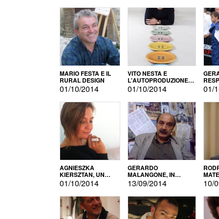
MARIO FESTA E IL
VITO NESTA E
GERA
RURAL DESIGN
L'AUTOPRODUZIONE
RESP
COME RECUPERO DEI
TECN
01/10/2014
01/10/2014
01/1
SIMBOLI
MOTO
AGNIESZKA
GERARDO
RODR
KIERSZTAN, UN
MALANGONE, IN
MATE
MODELLO DI
GIURIA PER IL
01/10/2014
13/09/2014
10/0
AUTOPRODUZIONE
CONCORSO
LETTERARIO