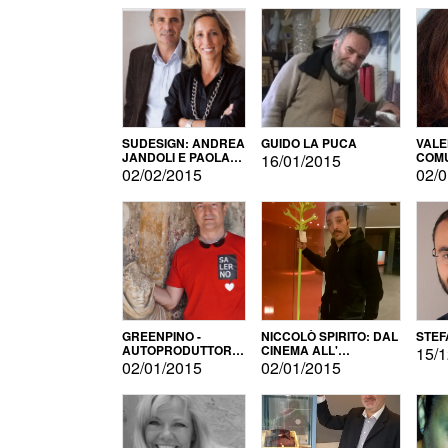
SUDESIGN: ANDREA
GUIDO LA PUCA
VALE
JANDOLI E PAOLA
COMU
16/01/2015
PISAPIA
02/02/2015
02/0
GREENPINO -
NICCOLÒ SPIRITO: DAL
STEF
AUTOPRODUTTORE
CINEMA ALL'
15/1
PER AMORE
AUTOPRODUZIONE
02/01/2015
02/01/2015