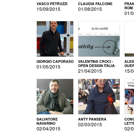
VASCO PETRUZZI
CLAUDIA FALCONE
FRAN
ROM 
15/09/2015
01/08/2015
01/0
GIORGIO CAPORASO
VALENTINA CROCI -
ALE
OPEN DESIGN ITALIA
GUE
01/05/2015
21/04/2015
15/0
SALVATORE
ANTY PANSERA
CON
NAVARINO
LETT
02/03/2015
DESI
02/04/2015
02/0