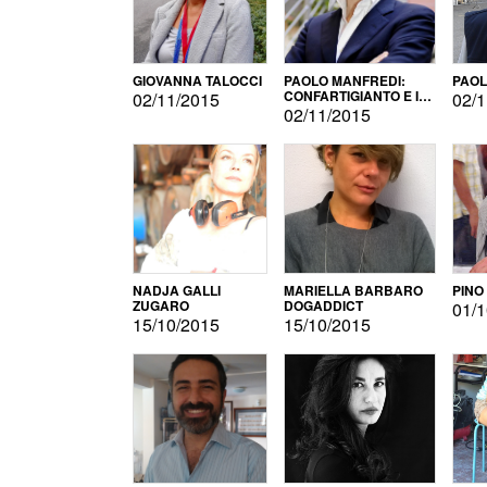
GIOVANNA TALOCCI
PAOLO MANFREDI:
PAOL
CONFARTIGIANTO E IL
02/11/2015
02/1
SONDAGGIO
02/11/2015
NADJA GALLI
MARIELLA BARBARO
PINO
ZUGARO
DOGADDICT
01/1
15/10/2015
15/10/2015