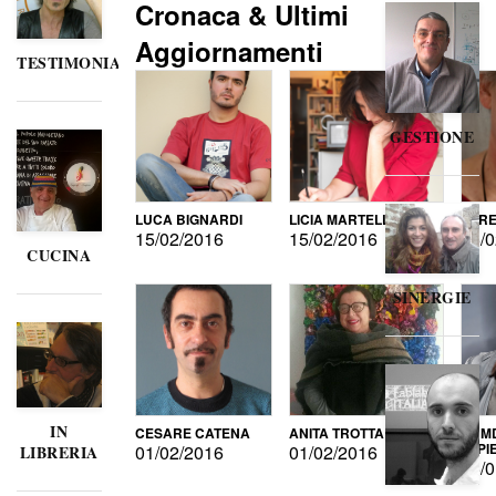
Cronaca & Ultimi
Aggiornamenti
TESTIMONIANZE
GESTIONE
LUCA BIGNARDI
LICIA MARTELLI
LORE
15/02/2016
15/02/2016
15/0
CUCINA
SINERGIE
IN
CESARE CATENA
ANITA TROTTA
GUMD
DI P
01/02/2016
01/02/2016
LIBRERIA
15/0