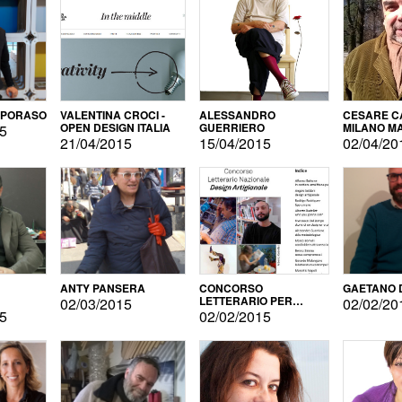
APORASO
VALENTINA CROCI -
ALESSANDRO
CESARE CA
OPEN DESIGN ITALIA
GUERRIERO
MILANO M
15
21/04/2015
15/04/2015
02/04/20
ANTY PANSERA
CONCORSO
GAETANO 
LETTERARIO PER
02/03/2015
02/02/20
DESIGNER
15
02/02/2015