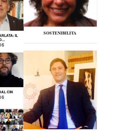
SOSTENIBILITA
ARLATA: IL
O
IO
16
DAL CIN
16