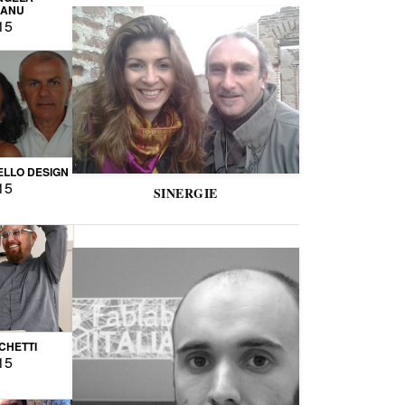
CANU
15
LLO DESIGN
15
SINERGIE
CCHETTI
15