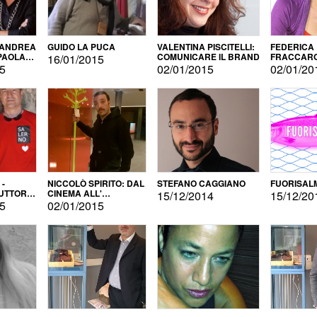
 ANDREA
GUIDO LA PUCA
VALENTINA PISCITELLI:
FEDERICA
 PAOLA
COMUNICARE IL BRAND
FRACCARO
16/01/2015
LINGUE DI
15
02/01/2015
02/01/20
 -
NICCOLÒ SPIRITO: DAL
STEFANO CAGGIANO
FUORISAL
UTTORE
CINEMA ALL'
15/12/2014
15/12/20
E
AUTOPRODUZIONE
15
02/01/2015