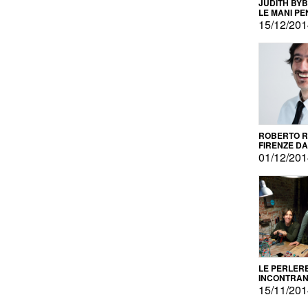
JUDITH BY
LE MANI PE
15/12/20
ROBERTO RU
FIRENZE DAL
PRODOTTO 
01/12/20
PROMOZIO
LE PERLER
INCONTRA
L'AUTOPRO
15/11/20