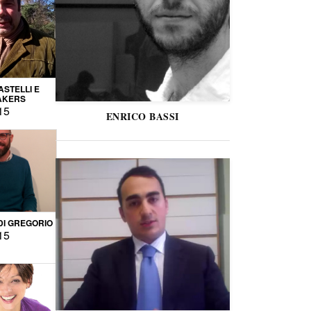
STELLI E
AKERS
15
ENRICO BASSI
DI GREGORIO
15