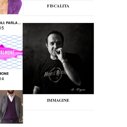
FISCALITA
LI: PARLARE
VERSE
15
MONE
14
IMMAGINE