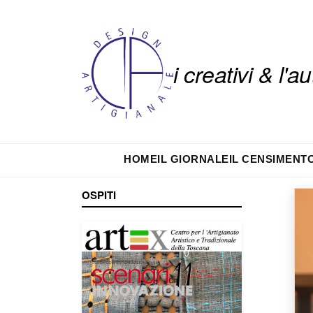
i creativi & l'
HOME
IL GIORNALE
IL CENSIMENT
OSPITI