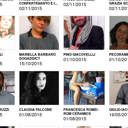
CONFARTIGIANTO E IL
GRAZIA S
15
02/11/2015
SONDAGGIO
02/11/2015
02/11/20
LI
MARIELLA BARBARO
PINO GIACOVELLLI
PECORAME
DOGADDICT
01/10/2015
01/10/20
15
15/10/2015
RUZZI
CLAUDIA FALCONE
FRANCESCA ROMEI -
GIULIO IA
ROM CERAMICS
15
01/08/2015
16/05/20
01/08/2015