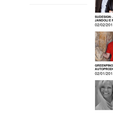
SUDESIGN:
JANDOLI E
PISAPIA
02/02/20
GREENPINO
AUTOPROD
PER AMOR
02/01/20