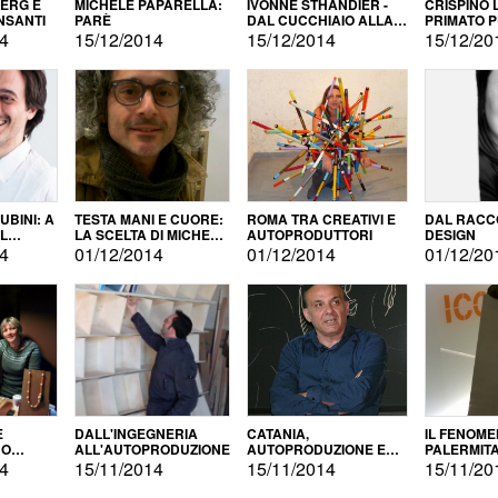
BERG E
MICHELE PAPARELLA:
IVONNE STHANDIER -
CRISPINO 
NSANTI
PARÈ
DAL CUCCHIAIO ALLA
PRIMATO 
CITTÀ
14
15/12/2014
15/12/2014
15/12/20
BINI: A
TESTA MANI E CUORE:
ROMA TRA CREATIVI E
DAL RACC
LA SCELTA DI MICHELE
AUTOPRODUTTORI
DESIGN
ALLA
BARBERIO
14
01/12/2014
01/12/2014
01/12/20
NE
E
DALL'INGEGNERIA
CATANIA,
IL FENOM
NO
ALL'AUTOPRODUZIONE
AUTOPRODUZIONE E
PALERMIT
DUZIONE
COMMERCIALIZZAZIONE
DELL'AUT
14
15/11/2014
15/11/2014
15/11/20