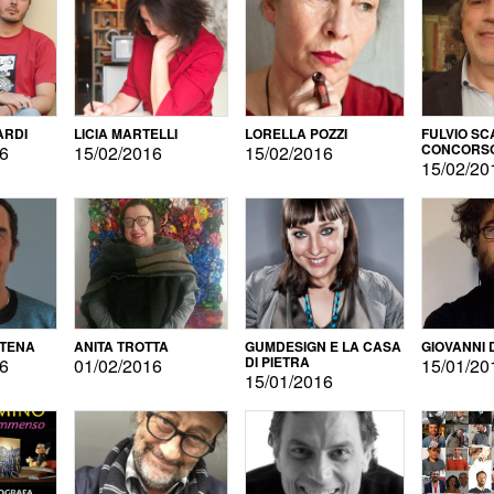
ARDI
LICIA MARTELLI
LORELLA POZZI
FULVIO SC
CONCORS
16
15/02/2016
15/02/2016
LETTERAR
15/02/20
ATENA
ANITA TROTTA
GUMDESIGN E LA CASA
GIOVANNI 
DI PIETRA
16
01/02/2016
15/01/20
15/01/2016