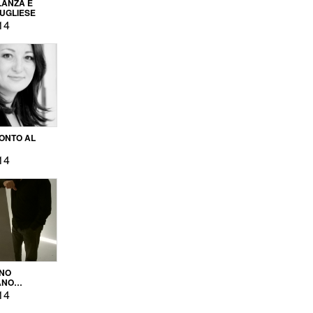
LANZA E
PUGLIESE
14
ONTO AL
14
ENO
ANO
OPRODUZIONE
14