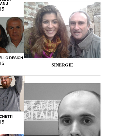
CANU
15
LLO DESIGN
15
SINERGIE
CCHETTI
15