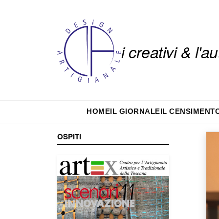
i creativi & l'
HOME
IL GIORNALE
IL CENSIMENT
OSPITI