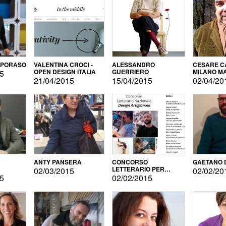
APORASO
VALENTINA CROCI -
ALESSANDRO
CESARE CA
OPEN DESIGN ITALIA
GUERRIERO
MILANO M
15
21/04/2015
15/04/2015
02/04/20
ANTY PANSERA
CONCORSO
GAETANO 
LETTERARIO PER
02/03/2015
02/02/20
DESIGNER
15
02/02/2015