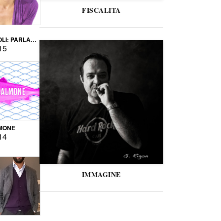
FISCALITA
LI: PARLARE
VERSE
15
MONE
14
IMMAGINE