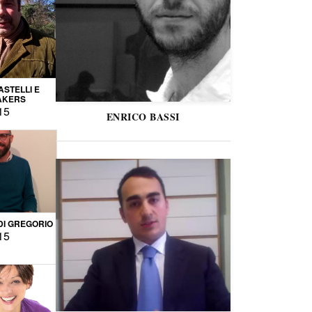
STELLI E
AKERS
15
ENRICO BASSI
DI GREGORIO
15