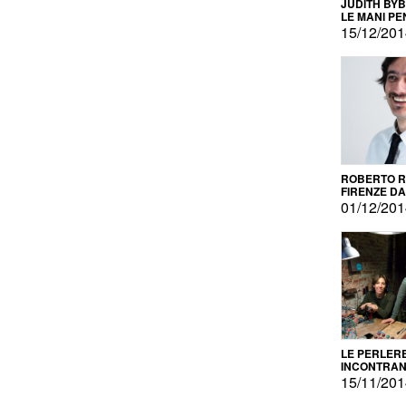
JUDITH BY
LE MANI PE
15/12/20
ROBERTO RU
FIRENZE DAL
PRODOTTO 
01/12/20
PROMOZIO
LE PERLER
INCONTRA
L'AUTOPRO
15/11/20