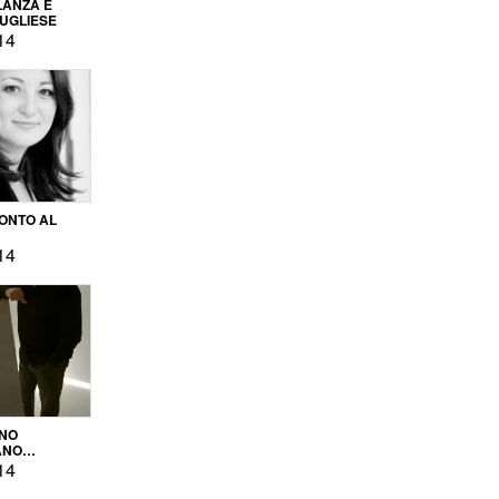
LANZA E
PUGLIESE
14
ONTO AL
14
ENO
ANO
OPRODUZIONE
14