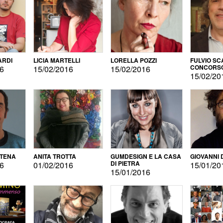
ARDI
LICIA MARTELLI
LORELLA POZZI
FULVIO SC
CONCORS
16
15/02/2016
15/02/2016
LETTERAR
15/02/20
ATENA
ANITA TROTTA
GUMDESIGN E LA CASA
GIOVANNI 
DI PIETRA
16
01/02/2016
15/01/20
15/01/2016