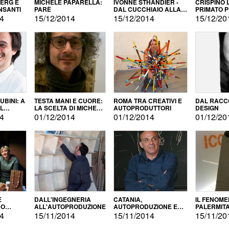
BERG E
MICHELE PAPARELLA:
IVONNE STHANDIER -
CRISPINO 
NSANTI
PARÈ
DAL CUCCHIAIO ALLA
PRIMATO 
CITTÀ
14
15/12/2014
15/12/2014
15/12/20
BINI: A
TESTA MANI E CUORE:
ROMA TRA CREATIVI E
DAL RACC
LA SCELTA DI MICHELE
AUTOPRODUTTORI
DESIGN
ALLA
BARBERIO
14
01/12/2014
01/12/2014
01/12/20
NE
E
DALL'INGEGNERIA
CATANIA,
IL FENOM
NO
ALL'AUTOPRODUZIONE
AUTOPRODUZIONE E
PALERMIT
DUZIONE
COMMERCIALIZZAZIONE
DELL'AUT
14
15/11/2014
15/11/2014
15/11/20