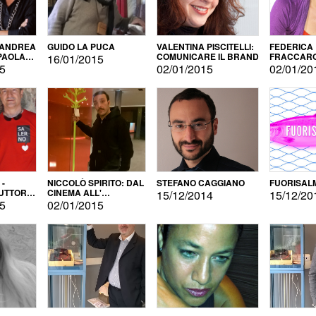
 ANDREA
GUIDO LA PUCA
VALENTINA PISCITELLI:
FEDERICA
 PAOLA
COMUNICARE IL BRAND
FRACCARO
16/01/2015
LINGUE DI
15
02/01/2015
02/01/20
 -
NICCOLÒ SPIRITO: DAL
STEFANO CAGGIANO
FUORISAL
UTTORE
CINEMA ALL'
15/12/2014
15/12/20
E
AUTOPRODUZIONE
15
02/01/2015