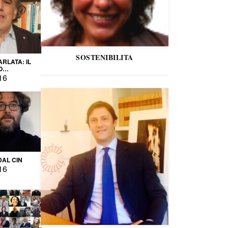
SOSTENIBILITA
ARLATA: IL
O
IO
16
DAL CIN
16