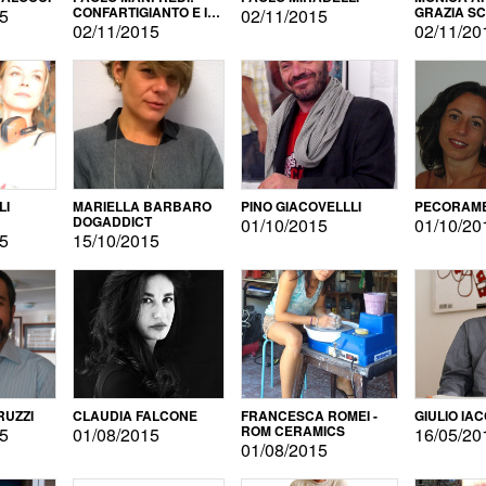
CONFARTIGIANTO E IL
GRAZIA S
15
02/11/2015
SONDAGGIO
02/11/2015
02/11/20
LI
MARIELLA BARBARO
PINO GIACOVELLLI
PECORAME
DOGADDICT
01/10/2015
01/10/20
15
15/10/2015
RUZZI
CLAUDIA FALCONE
FRANCESCA ROMEI -
GIULIO IA
ROM CERAMICS
15
01/08/2015
16/05/20
01/08/2015