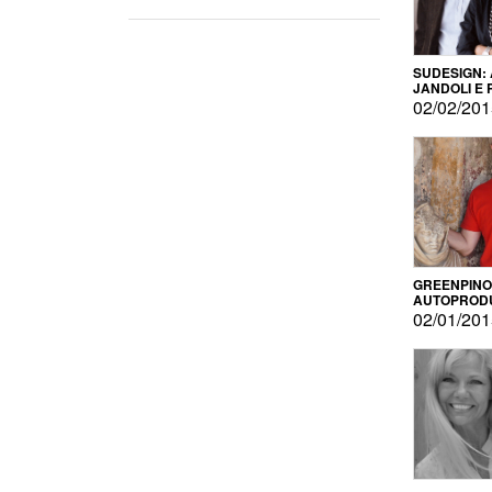
SUDESIGN:
JANDOLI E
PISAPIA
02/02/20
GREENPINO
AUTOPROD
PER AMOR
02/01/20