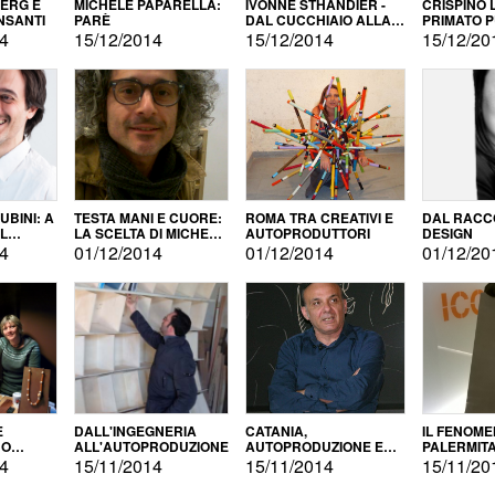
BERG E
MICHELE PAPARELLA:
IVONNE STHANDIER -
CRISPINO 
NSANTI
PARÈ
DAL CUCCHIAIO ALLA
PRIMATO 
CITTÀ
14
15/12/2014
15/12/2014
15/12/20
BINI: A
TESTA MANI E CUORE:
ROMA TRA CREATIVI E
DAL RACC
LA SCELTA DI MICHELE
AUTOPRODUTTORI
DESIGN
ALLA
BARBERIO
14
01/12/2014
01/12/2014
01/12/20
NE
E
DALL'INGEGNERIA
CATANIA,
IL FENOM
NO
ALL'AUTOPRODUZIONE
AUTOPRODUZIONE E
PALERMIT
DUZIONE
COMMERCIALIZZAZIONE
DELL'AUT
14
15/11/2014
15/11/2014
15/11/20