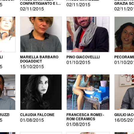
CONFARTIGIANTO E IL
GRAZIA S
15
02/11/2015
SONDAGGIO
02/11/2015
02/11/20
LI
MARIELLA BARBARO
PINO GIACOVELLLI
PECORAME
DOGADDICT
01/10/2015
01/10/20
15
15/10/2015
RUZZI
CLAUDIA FALCONE
FRANCESCA ROMEI -
GIULIO IA
ROM CERAMICS
15
01/08/2015
16/05/20
01/08/2015