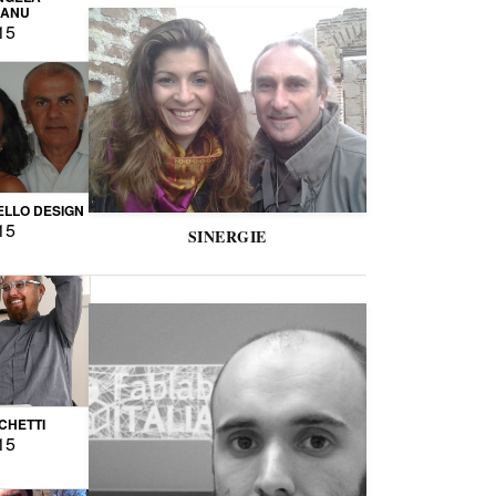
CANU
15
LLO DESIGN
15
SINERGIE
CCHETTI
15