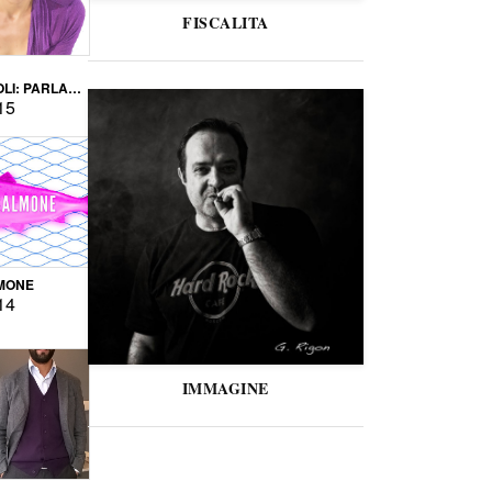
FISCALITA
LI: PARLARE
VERSE
15
MONE
14
IMMAGINE