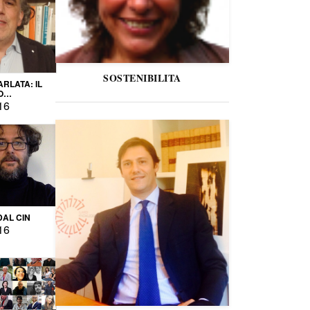
SOSTENIBILITA
ARLATA: IL
O
IO
16
DAL CIN
16