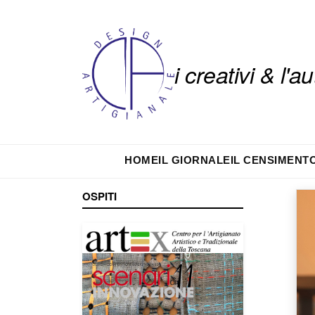
i creativi & l'
HOME
IL GIORNALE
IL CENSIMENT
OSPITI