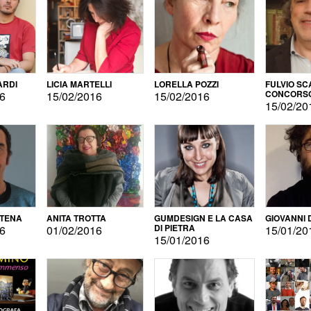
ARDI
LICIA MARTELLI
LORELLA POZZI
FULVIO SC
CONCORS
16
15/02/2016
15/02/2016
LETTERAR
15/02/20
ATENA
ANITA TROTTA
GUMDESIGN E LA CASA
GIOVANNI 
DI PIETRA
16
01/02/2016
15/01/20
15/01/2016