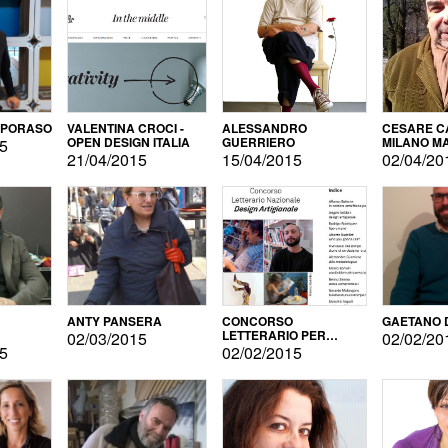
APORASO
VALENTINA CROCI -
ALESSANDRO
CESARE CA
OPEN DESIGN ITALIA
GUERRIERO
MILANO M
15
21/04/2015
15/04/2015
02/04/20
ANTY PANSERA
CONCORSO
GAETANO 
LETTERARIO PER
02/03/2015
02/02/20
DESIGNER
15
02/02/2015