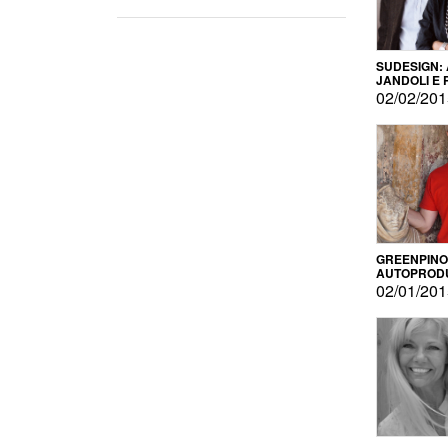
SUDESIGN:
JANDOLI E
PISAPIA
02/02/20
GREENPINO
AUTOPROD
PER AMOR
02/01/20