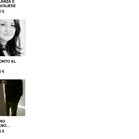
LANZA E
PUGLIESE
14
ONTO AL
14
ENO
ANO
OPRODUZIONE
14