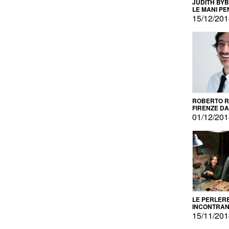
JUDITH BY
LE MANI PE
15/12/20
ROBERTO RU
FIRENZE DAL
PRODOTTO 
01/12/20
PROMOZIO
LE PERLER
INCONTRA
L'AUTOPRO
15/11/20