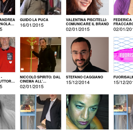
 ANDREA
GUIDO LA PUCA
VALENTINA PISCITELLI:
FEDERICA
 PAOLA
COMUNICARE IL BRAND
FRACCARO
16/01/2015
LINGUE DI
15
02/01/2015
02/01/20
 -
NICCOLÒ SPIRITO: DAL
STEFANO CAGGIANO
FUORISAL
UTTORE
CINEMA ALL'
15/12/2014
15/12/20
E
AUTOPRODUZIONE
15
02/01/2015