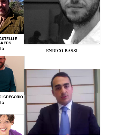
STELLI E
AKERS
15
ENRICO BASSI
DI GREGORIO
15