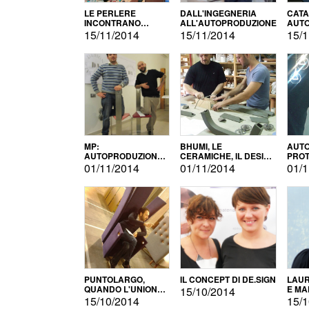
LE PERLERE
DALL'INGEGNERIA
CATA
INCONTRANO
ALL'AUTOPRODUZIONE
AUTO
L'AUTOPRODUZIONE
COMM
15/11/2014
15/11/2014
15/1
MP:
BHUMI, LE
AUTO
AUTOPRODUZIONE
CERAMICHE, IL DESIGN
PROT
E INNOVAZIONE
E L'AUTOPRODUZIONE
ROM
01/11/2014
01/11/2014
01/1
PUNTOLARGO,
IL CONCEPT DI DE.SIGN
LAUR
QUANDO L'UNIONE
E MA
15/10/2014
FA LA FORZA E
15/10/2014
15/1
VINCE