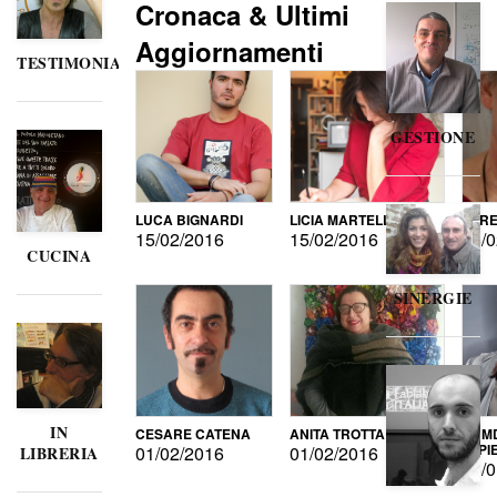
Cronaca & Ultimi
Aggiornamenti
TESTIMONIANZE
GESTIONE
LUCA BIGNARDI
LICIA MARTELLI
LORE
15/02/2016
15/02/2016
15/0
CUCINA
SINERGIE
IN
CESARE CATENA
ANITA TROTTA
GUMD
DI P
01/02/2016
01/02/2016
LIBRERIA
15/0