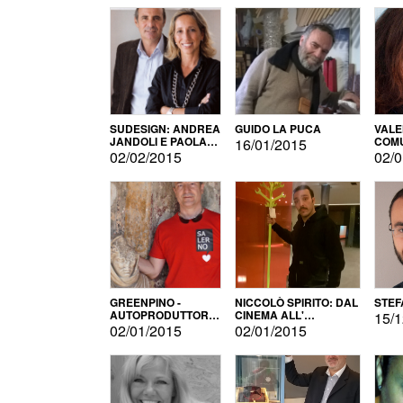
SUDESIGN: ANDREA
GUIDO LA PUCA
VALE
JANDOLI E PAOLA
COMU
16/01/2015
PISAPIA
02/02/2015
02/0
GREENPINO -
NICCOLÒ SPIRITO: DAL
STEF
AUTOPRODUTTORE
CINEMA ALL'
15/1
PER AMORE
AUTOPRODUZIONE
02/01/2015
02/01/2015