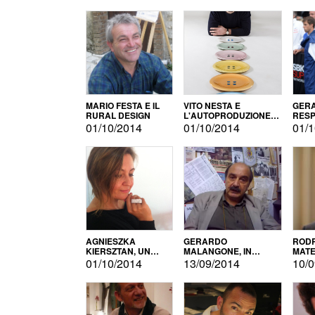
MARIO FESTA E IL
VITO NESTA E
GERA
RURAL DESIGN
L'AUTOPRODUZIONE
RESP
COME RECUPERO DEI
TECN
01/10/2014
01/10/2014
01/1
SIMBOLI
MOTO
AGNIESZKA
GERARDO
RODR
KIERSZTAN, UN
MALANGONE, IN
MATE
MODELLO DI
GIURIA PER IL
01/10/2014
13/09/2014
10/0
AUTOPRODUZIONE
CONCORSO
LETTERARIO