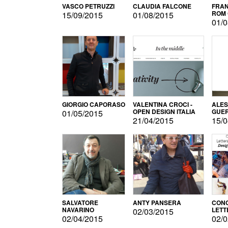
VASCO PETRUZZI
CLAUDIA FALCONE
FRAN
ROM 
15/09/2015
01/08/2015
01/0
GIORGIO CAPORASO
VALENTINA CROCI -
ALE
OPEN DESIGN ITALIA
GUE
01/05/2015
21/04/2015
15/0
SALVATORE
ANTY PANSERA
CON
NAVARINO
LETT
02/03/2015
DESI
02/04/2015
02/0