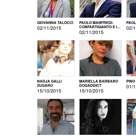
GIOVANNA TALOCCI
PAOLO MANFREDI:
PAOL
CONFARTIGIANTO E IL
02/11/2015
02/1
SONDAGGIO
02/11/2015
NADJA GALLI
MARIELLA BARBARO
PINO
ZUGARO
DOGADDICT
01/1
15/10/2015
15/10/2015