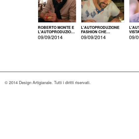
ROBERTO MONTE E
L'AUTOPRODUZIONE
L'AU
L'AUTOPRODUZIONE
FASHION CHE
VIST
CON IL CENSIMENTO
CONQUISTA GLI USA
FARI
09/09/2014
09/09/2014
09/0
© 2014 Design Artigianale. Tutti i diritti riservati.