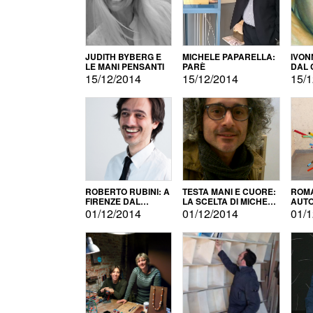
JUDITH BYBERG E
MICHELE PAPARELLA:
IVON
LE MANI PENSANTI
PARÈ
DAL 
CITT
15/12/2014
15/12/2014
15/1
ROBERTO RUBINI: A
TESTA MANI E CUORE:
ROMA
FIRENZE DAL
LA SCELTA DI MICHELE
AUT
PRODOTTO ALLA
BARBERIO
01/12/2014
01/12/2014
01/1
PROMOZIONE