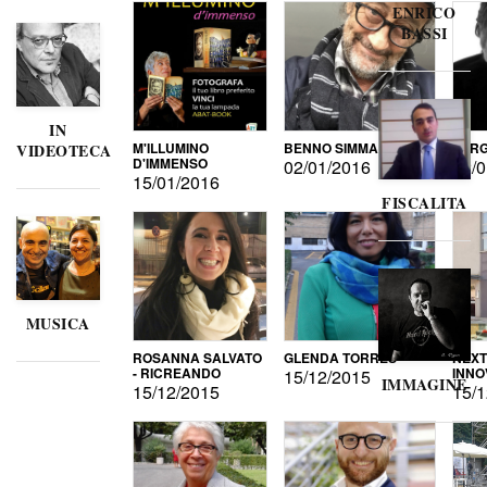
ENRICO
BASSI
IN
M'ILLUMINO
BENNO SIMMA
SERG
VIDEOTECA
D'IMMENSO
02/01/2016
02/0
15/01/2016
FISCALITA
MUSICA
ROSANNA SALVATO
GLENDA TORRES
NEXT
- RICREANDO
INNO
15/12/2015
IMMAGINE
15/12/2015
15/1