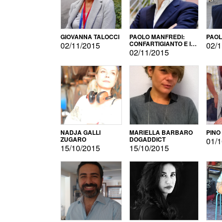
GIOVANNA TALOCCI
PAOLO MANFREDI:
PAOL
CONFARTIGIANTO E IL
02/11/2015
02/1
SONDAGGIO
02/11/2015
NADJA GALLI
MARIELLA BARBARO
PINO
ZUGARO
DOGADDICT
01/1
15/10/2015
15/10/2015