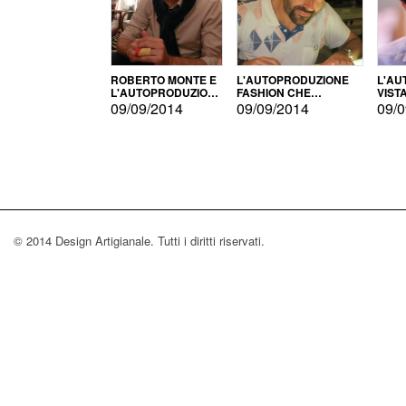
ROBERTO MONTE E
L'AUTOPRODUZIONE
L'AU
L'AUTOPRODUZIONE
FASHION CHE
VIST
CON IL CENSIMENTO
CONQUISTA GLI USA
FARI
09/09/2014
09/09/2014
09/0
© 2014 Design Artigianale. Tutti i diritti riservati.