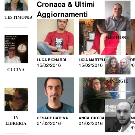
Cronaca & Ultimi
Aggiornamenti
TESTIMONIANZE
GESTIONE
LUCA BIGNARDI
LICIA MARTELLI
LORE
15/02/2016
15/02/2016
15/0
CUCINA
SINERGIE
IN
CESARE CATENA
ANITA TROTTA
GUMD
DI P
01/02/2016
01/02/2016
LIBRERIA
15/0