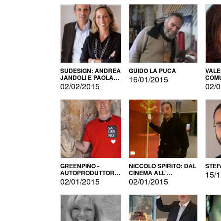
SUDESIGN: ANDREA
GUIDO LA PUCA
VALE
JANDOLI E PAOLA
COMU
16/01/2015
PISAPIA
02/02/2015
02/0
GREENPINO -
NICCOLÒ SPIRITO: DAL
STEF
AUTOPRODUTTORE
CINEMA ALL'
15/1
PER AMORE
AUTOPRODUZIONE
02/01/2015
02/01/2015