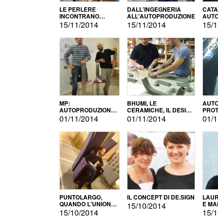
LE PERLERE
DALL'INGEGNERIA
CATA
INCONTRANO
ALL'AUTOPRODUZIONE
AUTO
L'AUTOPRODUZIONE
COMM
15/11/2014
15/11/2014
15/1
MP:
BHUMI, LE
AUTO
AUTOPRODUZIONE
CERAMICHE, IL DESIGN
PROT
E INNOVAZIONE
E L'AUTOPRODUZIONE
ROM
01/11/2014
01/11/2014
01/1
PUNTOLARGO,
IL CONCEPT DI DE.SIGN
LAUR
QUANDO L'UNIONE
E MA
15/10/2014
FA LA FORZA E
15/10/2014
15/1
VINCE