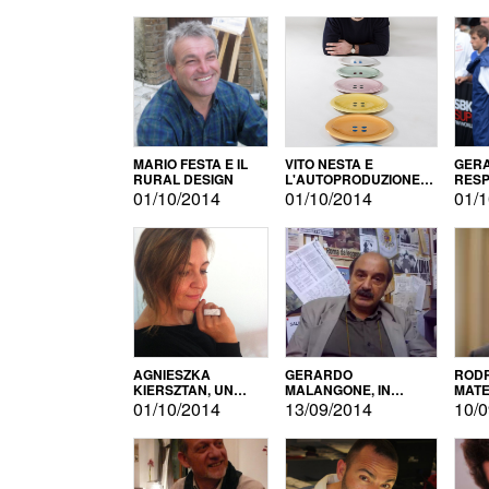
MARIO FESTA E IL
VITO NESTA E
GERA
RURAL DESIGN
L'AUTOPRODUZIONE
RESP
COME RECUPERO DEI
TECN
01/10/2014
01/10/2014
01/1
SIMBOLI
MOTO
AGNIESZKA
GERARDO
RODR
KIERSZTAN, UN
MALANGONE, IN
MATE
MODELLO DI
GIURIA PER IL
01/10/2014
13/09/2014
10/0
AUTOPRODUZIONE
CONCORSO
LETTERARIO