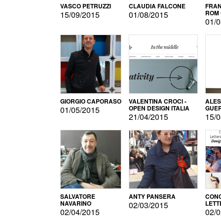
VASCO PETRUZZI
CLAUDIA FALCONE
FRAN
ROM 
15/09/2015
01/08/2015
01/0
GIORGIO CAPORASO
VALENTINA CROCI -
ALE
OPEN DESIGN ITALIA
GUE
01/05/2015
21/04/2015
15/0
SALVATORE
ANTY PANSERA
CON
NAVARINO
LETT
02/03/2015
DESI
02/04/2015
02/0