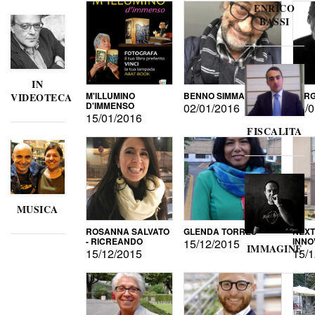
ENRICO
BASSI
IN
M'ILLUMINO
BENNO SIMMA
SERG
VIDEOTECA
D'IMMENSO
02/01/2016
02/0
15/01/2016
FISCALITA
MUSICA
ROSANNA SALVATO
GLENDA TORRES
NEXT
- RICREANDO
INNO
15/12/2015
IMMAGINE
15/12/2015
15/1