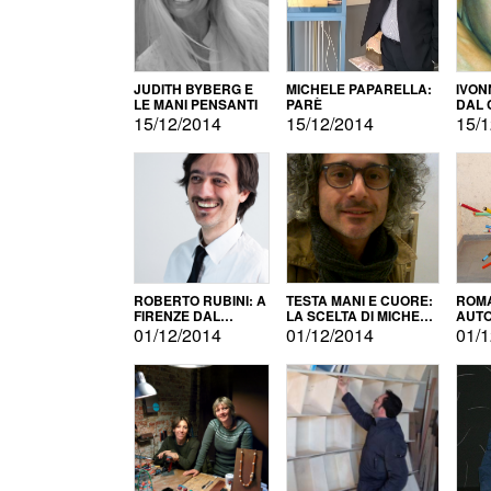
JUDITH BYBERG E
MICHELE PAPARELLA:
IVON
LE MANI PENSANTI
PARÈ
DAL 
CITT
15/12/2014
15/12/2014
15/1
ROBERTO RUBINI: A
TESTA MANI E CUORE:
ROMA
FIRENZE DAL
LA SCELTA DI MICHELE
AUT
PRODOTTO ALLA
BARBERIO
01/12/2014
01/12/2014
01/1
PROMOZIONE