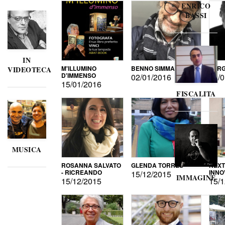
ENRICO
BASSI
IN
M'ILLUMINO
BENNO SIMMA
SERG
VIDEOTECA
D'IMMENSO
02/01/2016
02/0
15/01/2016
FISCALITA
MUSICA
ROSANNA SALVATO
GLENDA TORRES
NEXT
- RICREANDO
INNO
15/12/2015
IMMAGINE
15/12/2015
15/1