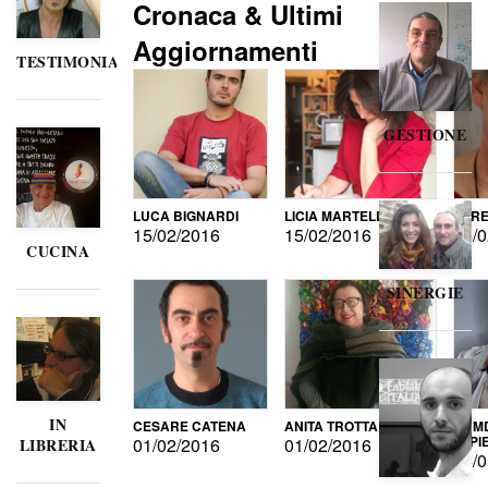
Cronaca & Ultimi
Aggiornamenti
TESTIMONIANZE
GESTIONE
LUCA BIGNARDI
LICIA MARTELLI
LORE
15/02/2016
15/02/2016
15/0
CUCINA
SINERGIE
IN
CESARE CATENA
ANITA TROTTA
GUMD
DI P
01/02/2016
01/02/2016
LIBRERIA
15/0