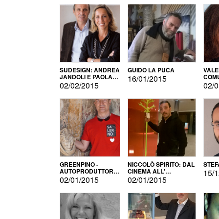
SUDESIGN: ANDREA
GUIDO LA PUCA
VALE
JANDOLI E PAOLA
COMU
16/01/2015
PISAPIA
02/02/2015
02/0
GREENPINO -
NICCOLÒ SPIRITO: DAL
STEF
AUTOPRODUTTORE
CINEMA ALL'
15/1
PER AMORE
AUTOPRODUZIONE
02/01/2015
02/01/2015