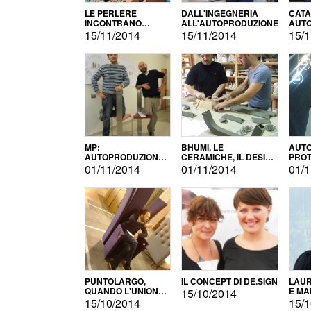
LE PERLERE
DALL'INGEGNERIA
CATA
INCONTRANO
ALL'AUTOPRODUZIONE
AUTO
L'AUTOPRODUZIONE
COMM
15/11/2014
15/11/2014
15/1
MP:
BHUMI, LE
AUTO
AUTOPRODUZIONE
CERAMICHE, IL DESIGN
PROT
E INNOVAZIONE
E L'AUTOPRODUZIONE
ROM
01/11/2014
01/11/2014
01/1
PUNTOLARGO,
IL CONCEPT DI DE.SIGN
LAUR
QUANDO L'UNIONE
E MA
15/10/2014
FA LA FORZA E
15/10/2014
15/1
VINCE