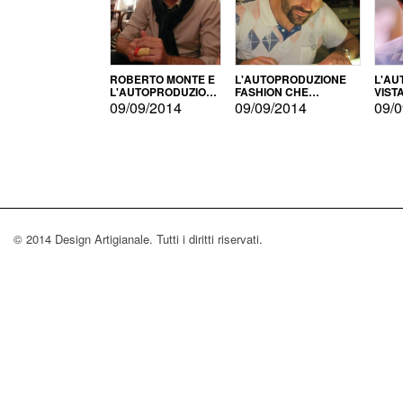
ROBERTO MONTE E
L'AUTOPRODUZIONE
L'AU
L'AUTOPRODUZIONE
FASHION CHE
VIST
CON IL CENSIMENTO
CONQUISTA GLI USA
FARI
09/09/2014
09/09/2014
09/0
© 2014 Design Artigianale. Tutti i diritti riservati.