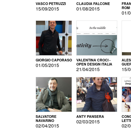
VASCO PETRUZZI
CLAUDIA FALCONE
FRAN
ROM 
15/09/2015
01/08/2015
01/0
GIORGIO CAPORASO
VALENTINA CROCI -
ALE
OPEN DESIGN ITALIA
GUE
01/05/2015
21/04/2015
15/0
SALVATORE
ANTY PANSERA
CON
NAVARINO
LETT
02/03/2015
DESI
02/04/2015
02/0