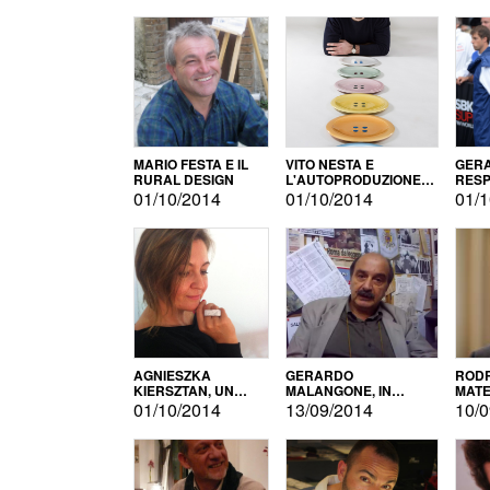
MARIO FESTA E IL
VITO NESTA E
GERA
RURAL DESIGN
L'AUTOPRODUZIONE
RESP
COME RECUPERO DEI
TECN
01/10/2014
01/10/2014
01/1
SIMBOLI
MOTO
AGNIESZKA
GERARDO
RODR
KIERSZTAN, UN
MALANGONE, IN
MATE
MODELLO DI
GIURIA PER IL
01/10/2014
13/09/2014
10/0
AUTOPRODUZIONE
CONCORSO
LETTERARIO