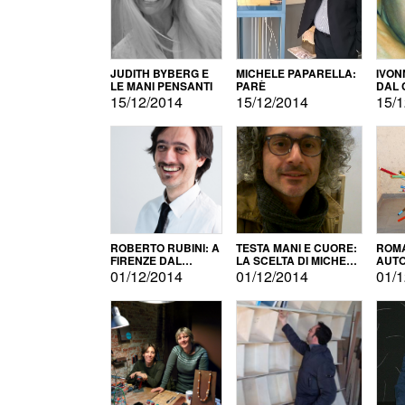
JUDITH BYBERG E
MICHELE PAPARELLA:
IVON
LE MANI PENSANTI
PARÈ
DAL 
CITT
15/12/2014
15/12/2014
15/1
ROBERTO RUBINI: A
TESTA MANI E CUORE:
ROMA
FIRENZE DAL
LA SCELTA DI MICHELE
AUT
PRODOTTO ALLA
BARBERIO
01/12/2014
01/12/2014
01/1
PROMOZIONE