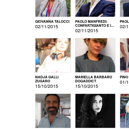
GIOVANNA TALOCCI
PAOLO MANFREDI:
PAOL
CONFARTIGIANTO E IL
02/11/2015
02/1
SONDAGGIO
02/11/2015
NADJA GALLI
MARIELLA BARBARO
PINO
ZUGARO
DOGADDICT
01/1
15/10/2015
15/10/2015