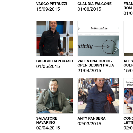
VASCO PETRUZZI
CLAUDIA FALCONE
FRAN
ROM 
15/09/2015
01/08/2015
01/0
GIORGIO CAPORASO
VALENTINA CROCI -
ALE
OPEN DESIGN ITALIA
GUE
01/05/2015
21/04/2015
15/0
SALVATORE
ANTY PANSERA
CON
NAVARINO
LETT
02/03/2015
DESI
02/04/2015
02/0