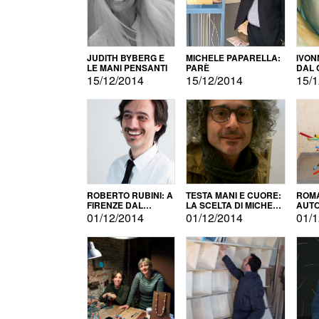
JUDITH BYBERG E
MICHELE PAPARELLA:
IVON
LE MANI PENSANTI
PARÈ
DAL 
CITT
15/12/2014
15/12/2014
15/1
ROBERTO RUBINI: A
TESTA MANI E CUORE:
ROMA
FIRENZE DAL
LA SCELTA DI MICHELE
AUT
PRODOTTO ALLA
BARBERIO
01/12/2014
01/12/2014
01/1
PROMOZIONE