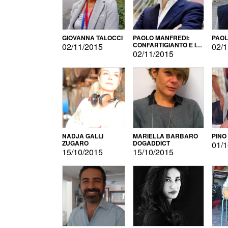
GIOVANNA TALOCCI
PAOLO MANFREDI:
PAOL
CONFARTIGIANTO E IL
02/11/2015
02/1
SONDAGGIO
02/11/2015
NADJA GALLI
MARIELLA BARBARO
PINO
ZUGARO
DOGADDICT
01/1
15/10/2015
15/10/2015