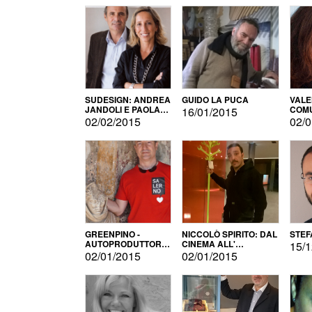
SUDESIGN: ANDREA
GUIDO LA PUCA
VALE
JANDOLI E PAOLA
COMU
16/01/2015
PISAPIA
02/02/2015
02/0
GREENPINO -
NICCOLÒ SPIRITO: DAL
STEF
AUTOPRODUTTORE
CINEMA ALL'
15/1
PER AMORE
AUTOPRODUZIONE
02/01/2015
02/01/2015