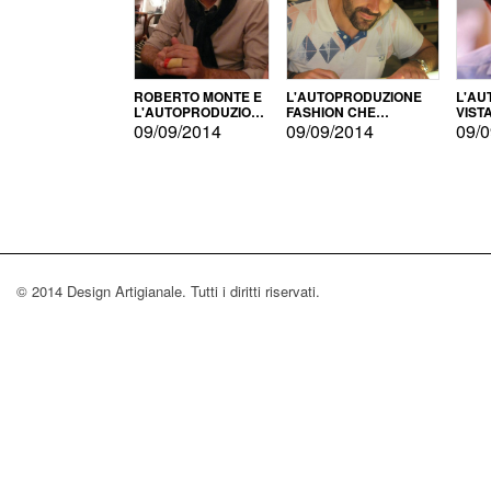
ROBERTO MONTE E
L'AUTOPRODUZIONE
L'AU
L'AUTOPRODUZIONE
FASHION CHE
VIST
CON IL CENSIMENTO
CONQUISTA GLI USA
FARI
09/09/2014
09/09/2014
09/0
© 2014 Design Artigianale. Tutti i diritti riservati.