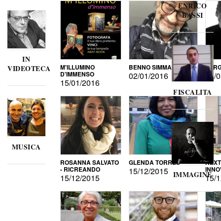
ENRICO
BASSI
IN
M'ILLUMINO
BENNO SIMMA
SERG
VIDEOTECA
D'IMMENSO
02/01/2016
02/0
15/01/2016
FISCALITA
MUSICA
ROSANNA SALVATO
GLENDA TORRES
NEXT
- RICREANDO
INNO
15/12/2015
IMMAGINE
15/12/2015
15/1