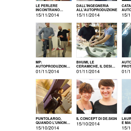
LE PERLERE
DALL'INGEGNERIA
CATA
INCONTRANO
ALL'AUTOPRODUZIONE
AUTO
L'AUTOPRODUZIONE
COMM
15/11/2014
15/11/2014
15/1
MP:
BHUMI, LE
AUTO
AUTOPRODUZIONE
CERAMICHE, IL DESIGN
PROT
E INNOVAZIONE
E L'AUTOPRODUZIONE
ROM
01/11/2014
01/11/2014
01/1
PUNTOLARGO,
IL CONCEPT DI DE.SIGN
LAUR
QUANDO L'UNIONE
E MA
15/10/2014
FA LA FORZA E
15/10/2014
15/1
VINCE