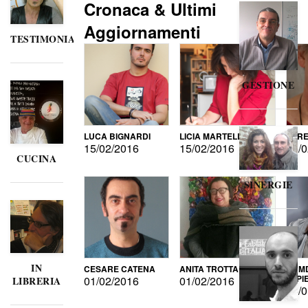
Cronaca & Ultimi
Aggiornamenti
TESTIMONIANZE
GESTIONE
LUCA BIGNARDI
LICIA MARTELLI
LORE
15/02/2016
15/02/2016
15/0
CUCINA
SINERGIE
IN
CESARE CATENA
ANITA TROTTA
GUMD
DI P
01/02/2016
01/02/2016
LIBRERIA
15/0