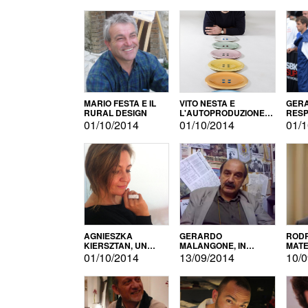
MARIO FESTA E IL
VITO NESTA E
GERA
RURAL DESIGN
L'AUTOPRODUZIONE
RESP
COME RECUPERO DEI
TECN
01/10/2014
01/10/2014
01/1
SIMBOLI
MOTO
AGNIESZKA
GERARDO
RODR
KIERSZTAN, UN
MALANGONE, IN
MATE
MODELLO DI
GIURIA PER IL
01/10/2014
13/09/2014
10/0
AUTOPRODUZIONE
CONCORSO
LETTERARIO