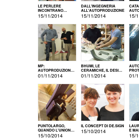
LE PERLERE
DALL'INGEGNERIA
CATA
INCONTRANO
ALL'AUTOPRODUZIONE
AUTO
L'AUTOPRODUZIONE
COMM
15/11/2014
15/11/2014
15/1
MP:
BHUMI, LE
AUTO
AUTOPRODUZIONE
CERAMICHE, IL DESIGN
PROT
E INNOVAZIONE
E L'AUTOPRODUZIONE
ROM
01/11/2014
01/11/2014
01/1
PUNTOLARGO,
IL CONCEPT DI DE.SIGN
LAUR
QUANDO L'UNIONE
E MA
15/10/2014
FA LA FORZA E
15/10/2014
15/1
VINCE