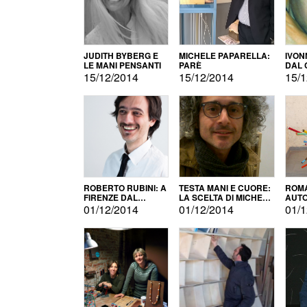
JUDITH BYBERG E
MICHELE PAPARELLA:
IVON
LE MANI PENSANTI
PARÈ
DAL 
CITT
15/12/2014
15/12/2014
15/1
ROBERTO RUBINI: A
TESTA MANI E CUORE:
ROMA
FIRENZE DAL
LA SCELTA DI MICHELE
AUT
PRODOTTO ALLA
BARBERIO
01/12/2014
01/12/2014
01/1
PROMOZIONE