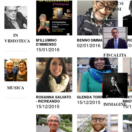
ENRICO
BASSI
IN
M'ILLUMINO
BENNO SIMMA
SERG
VIDEOTECA
D'IMMENSO
02/01/2016
02/0
15/01/2016
FISCALITA
MUSICA
ROSANNA SALVATO
GLENDA TORRES
NEXT
- RICREANDO
INNO
15/12/2015
IMMAGINE
15/12/2015
15/1