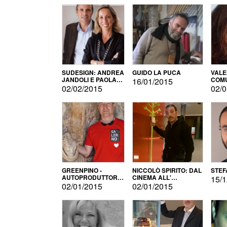
SUDESIGN: ANDREA
GUIDO LA PUCA
VALE
JANDOLI E PAOLA
COMU
16/01/2015
PISAPIA
02/02/2015
02/0
GREENPINO -
NICCOLÒ SPIRITO: DAL
STEF
AUTOPRODUTTORE
CINEMA ALL'
15/1
PER AMORE
AUTOPRODUZIONE
02/01/2015
02/01/2015