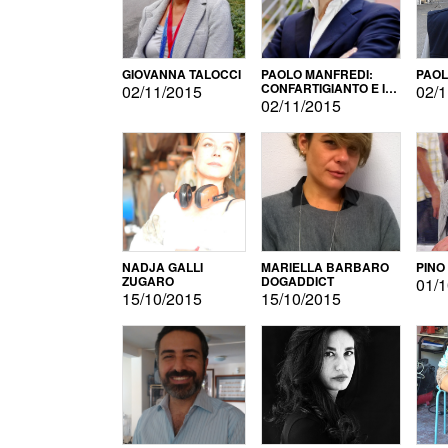
GIOVANNA TALOCCI
PAOLO MANFREDI:
PAOL
CONFARTIGIANTO E IL
02/11/2015
02/1
SONDAGGIO
02/11/2015
NADJA GALLI
MARIELLA BARBARO
PINO
ZUGARO
DOGADDICT
01/1
15/10/2015
15/10/2015