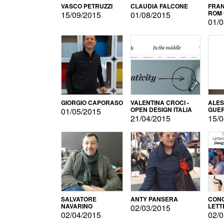
VASCO PETRUZZI
CLAUDIA FALCONE
FRAN
ROM 
15/09/2015
01/08/2015
01/0
GIORGIO CAPORASO
VALENTINA CROCI -
ALE
OPEN DESIGN ITALIA
GUE
01/05/2015
21/04/2015
15/0
SALVATORE
ANTY PANSERA
CON
NAVARINO
LETT
02/03/2015
DESI
02/04/2015
02/0