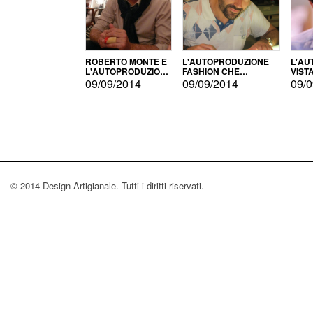
ROBERTO MONTE E
L'AUTOPRODUZIONE
L'AU
L'AUTOPRODUZIONE
FASHION CHE
VIST
CON IL CENSIMENTO
CONQUISTA GLI USA
FARI
09/09/2014
09/09/2014
09/0
© 2014 Design Artigianale. Tutti i diritti riservati.