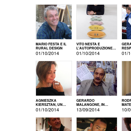
MARIO FESTA E IL
VITO NESTA E
GERA
RURAL DESIGN
L'AUTOPRODUZIONE
RESP
COME RECUPERO DEI
TECN
01/10/2014
01/10/2014
01/1
SIMBOLI
MOTO
AGNIESZKA
GERARDO
RODR
KIERSZTAN, UN
MALANGONE, IN
MATE
MODELLO DI
GIURIA PER IL
01/10/2014
13/09/2014
10/0
AUTOPRODUZIONE
CONCORSO
LETTERARIO