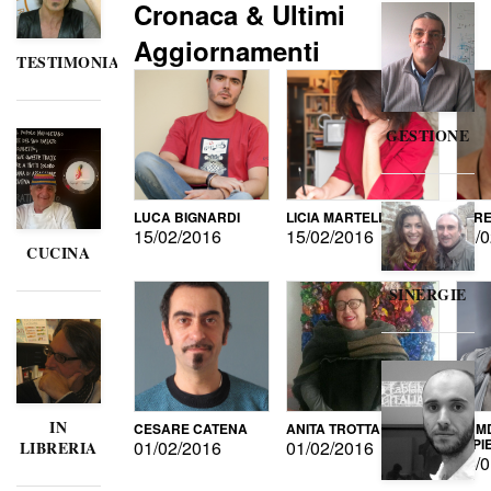
Cronaca & Ultimi
Aggiornamenti
TESTIMONIANZE
GESTIONE
LUCA BIGNARDI
LICIA MARTELLI
LORE
15/02/2016
15/02/2016
15/0
CUCINA
SINERGIE
IN
CESARE CATENA
ANITA TROTTA
GUMD
DI P
01/02/2016
01/02/2016
LIBRERIA
15/0