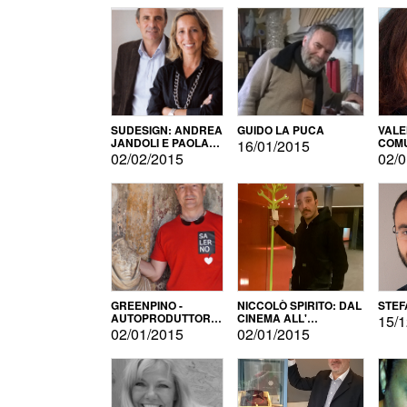
SUDESIGN: ANDREA
GUIDO LA PUCA
VALE
JANDOLI E PAOLA
COMU
16/01/2015
PISAPIA
02/02/2015
02/0
GREENPINO -
NICCOLÒ SPIRITO: DAL
STEF
AUTOPRODUTTORE
CINEMA ALL'
15/1
PER AMORE
AUTOPRODUZIONE
02/01/2015
02/01/2015