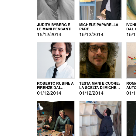
JUDITH BYBERG E
MICHELE PAPARELLA:
IVON
LE MANI PENSANTI
PARÈ
DAL 
CITT
15/12/2014
15/12/2014
15/1
ROBERTO RUBINI: A
TESTA MANI E CUORE:
ROMA
FIRENZE DAL
LA SCELTA DI MICHELE
AUT
PRODOTTO ALLA
BARBERIO
01/12/2014
01/12/2014
01/1
PROMOZIONE