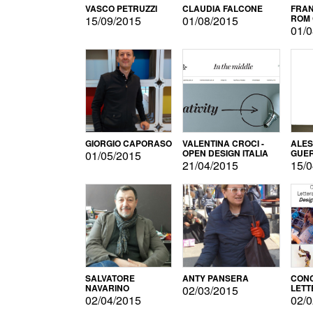
VASCO PETRUZZI
CLAUDIA FALCONE
FRAN
ROM 
15/09/2015
01/08/2015
01/0
GIORGIO CAPORASO
VALENTINA CROCI -
ALE
OPEN DESIGN ITALIA
GUE
01/05/2015
21/04/2015
15/0
SALVATORE
ANTY PANSERA
CON
NAVARINO
LETT
02/03/2015
DESI
02/04/2015
02/0