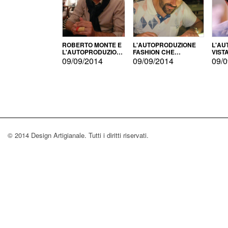
ROBERTO MONTE E
L'AUTOPRODUZIONE
L'AU
L'AUTOPRODUZIONE
FASHION CHE
VIST
CON IL CENSIMENTO
CONQUISTA GLI USA
FARI
09/09/2014
09/09/2014
09/0
© 2014 Design Artigianale. Tutti i diritti riservati.