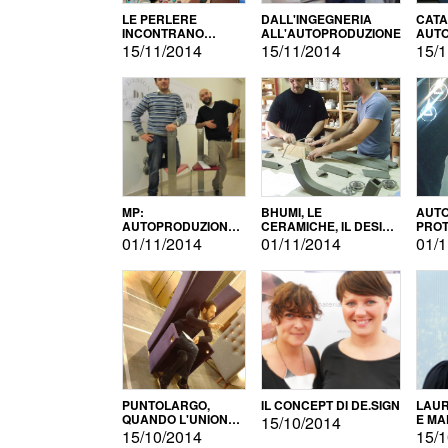
LE PERLERE
DALL'INGEGNERIA
CATA
INCONTRANO
ALL'AUTOPRODUZIONE
AUTO
L'AUTOPRODUZIONE
COMM
15/11/2014
15/11/2014
15/1
MP:
BHUMI, LE
AUTO
AUTOPRODUZIONE
CERAMICHE, IL DESIGN
PROT
E INNOVAZIONE
E L'AUTOPRODUZIONE
ROM
01/11/2014
01/11/2014
01/1
PUNTOLARGO,
IL CONCEPT DI DE.SIGN
LAUR
QUANDO L'UNIONE
E MA
15/10/2014
FA LA FORZA E
15/10/2014
15/1
VINCE