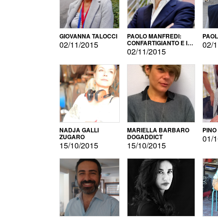
GIOVANNA TALOCCI
PAOLO MANFREDI:
PAOL
CONFARTIGIANTO E IL
02/11/2015
02/1
SONDAGGIO
02/11/2015
NADJA GALLI
MARIELLA BARBARO
PINO
ZUGARO
DOGADDICT
01/1
15/10/2015
15/10/2015