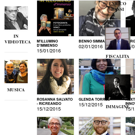
ENRICO
BASSI
IN
M'ILLUMINO
BENNO SIMMA
SERG
VIDEOTECA
D'IMMENSO
02/01/2016
02/0
15/01/2016
FISCALITA
MUSICA
ROSANNA SALVATO
GLENDA TORRES
NEXT
- RICREANDO
INNO
15/12/2015
IMMAGINE
15/12/2015
15/1