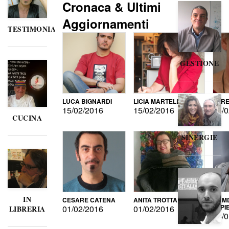
Cronaca & Ultimi
Aggiornamenti
TESTIMONIANZE
GESTIONE
LUCA BIGNARDI
LICIA MARTELLI
LORE
15/02/2016
15/02/2016
15/0
CUCINA
SINERGIE
IN
CESARE CATENA
ANITA TROTTA
GUMD
DI P
01/02/2016
01/02/2016
LIBRERIA
15/0