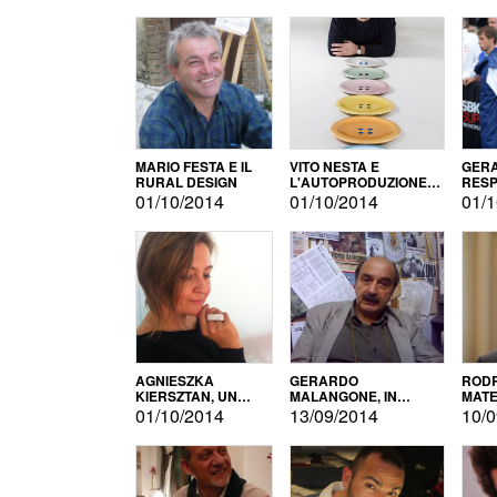
MARIO FESTA E IL
VITO NESTA E
GERA
RURAL DESIGN
L'AUTOPRODUZIONE
RESP
COME RECUPERO DEI
TECN
01/10/2014
01/10/2014
01/1
SIMBOLI
MOTO
AGNIESZKA
GERARDO
RODR
KIERSZTAN, UN
MALANGONE, IN
MATE
MODELLO DI
GIURIA PER IL
01/10/2014
13/09/2014
10/0
AUTOPRODUZIONE
CONCORSO
LETTERARIO