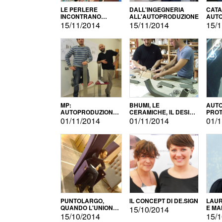
LE PERLERE
DALL'INGEGNERIA
CATA
INCONTRANO
ALL'AUTOPRODUZIONE
AUTO
L'AUTOPRODUZIONE
COMM
15/11/2014
15/11/2014
15/1
MP:
BHUMI, LE
AUTO
AUTOPRODUZIONE
CERAMICHE, IL DESIGN
PROT
E INNOVAZIONE
E L'AUTOPRODUZIONE
ROM
01/11/2014
01/11/2014
01/1
PUNTOLARGO,
IL CONCEPT DI DE.SIGN
LAUR
QUANDO L'UNIONE
E MA
15/10/2014
FA LA FORZA E
15/10/2014
15/1
VINCE