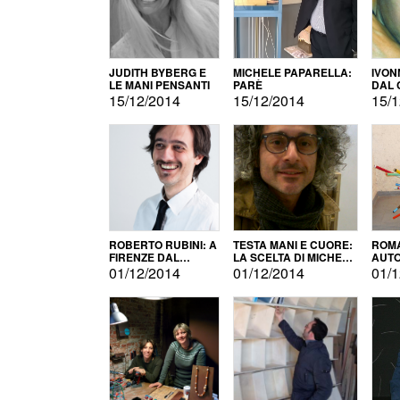
JUDITH BYBERG E
MICHELE PAPARELLA:
IVON
LE MANI PENSANTI
PARÈ
DAL 
CITT
15/12/2014
15/12/2014
15/1
ROBERTO RUBINI: A
TESTA MANI E CUORE:
ROMA
FIRENZE DAL
LA SCELTA DI MICHELE
AUT
PRODOTTO ALLA
BARBERIO
01/12/2014
01/12/2014
01/1
PROMOZIONE