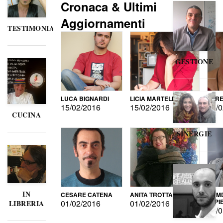
Cronaca & Ultimi
Aggiornamenti
TESTIMONIANZE
GESTIONE
LUCA BIGNARDI
LICIA MARTELLI
LORE
15/02/2016
15/02/2016
15/0
CUCINA
SINERGIE
IN
CESARE CATENA
ANITA TROTTA
GUMD
DI P
01/02/2016
01/02/2016
LIBRERIA
15/0