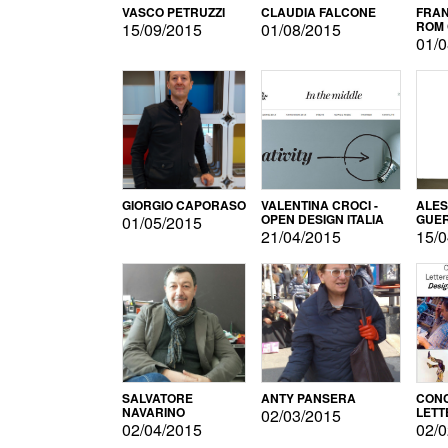
VASCO PETRUZZI
CLAUDIA FALCONE
FRAN
ROM 
15/09/2015
01/08/2015
01/0
GIORGIO CAPORASO
VALENTINA CROCI -
ALE
OPEN DESIGN ITALIA
GUE
01/05/2015
21/04/2015
15/0
SALVATORE
ANTY PANSERA
CON
NAVARINO
LETT
02/03/2015
DESI
02/04/2015
02/0