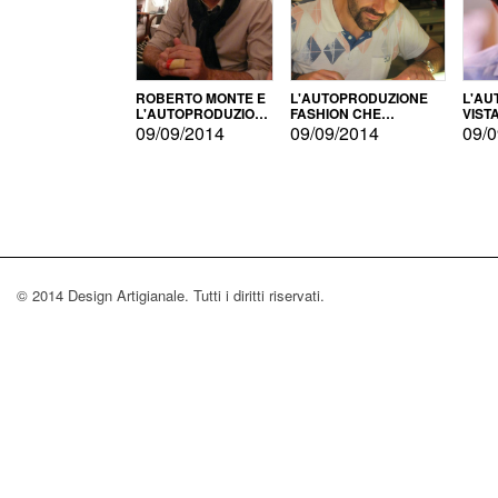
ROBERTO MONTE E
L'AUTOPRODUZIONE
L'AU
L'AUTOPRODUZIONE
FASHION CHE
VIST
CON IL CENSIMENTO
CONQUISTA GLI USA
FARI
09/09/2014
09/09/2014
09/0
© 2014 Design Artigianale. Tutti i diritti riservati.