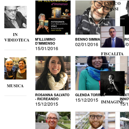
ENRICO
BASSI
IN
M'ILLUMINO
BENNO SIMMA
SERG
VIDEOTECA
D'IMMENSO
02/01/2016
02/0
15/01/2016
FISCALITA
MUSICA
ROSANNA SALVATO
GLENDA TORRES
NEXT
- RICREANDO
INNO
15/12/2015
IMMAGINE
15/12/2015
15/1