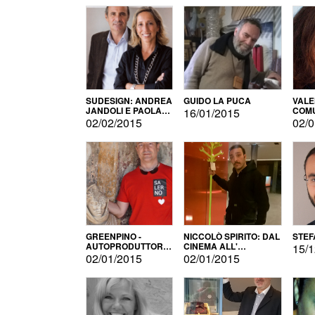
SUDESIGN: ANDREA
GUIDO LA PUCA
VALE
JANDOLI E PAOLA
COMU
16/01/2015
PISAPIA
02/02/2015
02/0
GREENPINO -
NICCOLÒ SPIRITO: DAL
STEF
AUTOPRODUTTORE
CINEMA ALL'
15/1
PER AMORE
AUTOPRODUZIONE
02/01/2015
02/01/2015