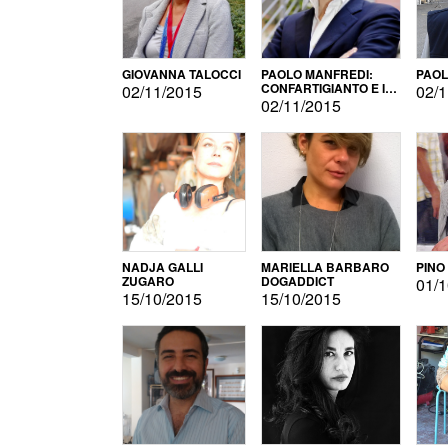
GIOVANNA TALOCCI
PAOLO MANFREDI:
PAOL
CONFARTIGIANTO E IL
02/11/2015
02/1
SONDAGGIO
02/11/2015
NADJA GALLI
MARIELLA BARBARO
PINO
ZUGARO
DOGADDICT
01/1
15/10/2015
15/10/2015