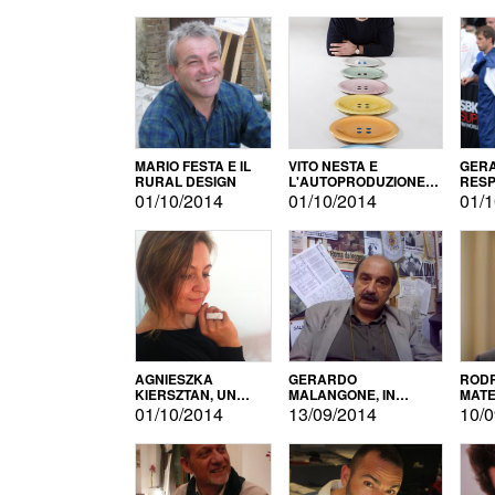
MARIO FESTA E IL
VITO NESTA E
GERA
RURAL DESIGN
L'AUTOPRODUZIONE
RESP
COME RECUPERO DEI
TECN
01/10/2014
01/10/2014
01/1
SIMBOLI
MOTO
AGNIESZKA
GERARDO
RODR
KIERSZTAN, UN
MALANGONE, IN
MATE
MODELLO DI
GIURIA PER IL
01/10/2014
13/09/2014
10/0
AUTOPRODUZIONE
CONCORSO
LETTERARIO