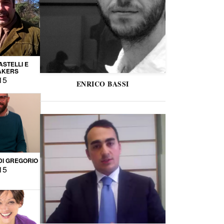
STELLI E
AKERS
15
ENRICO BASSI
DI GREGORIO
15