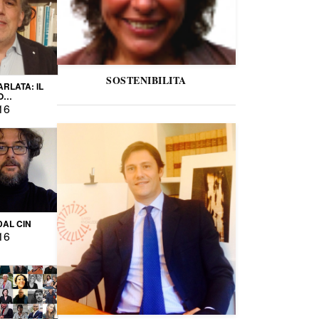
SOSTENIBILITA
ARLATA: IL
O
IO
16
DAL CIN
16