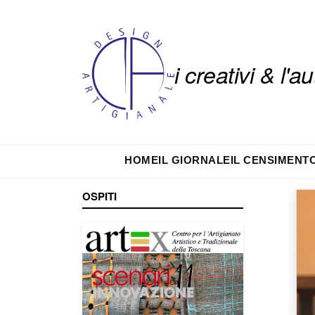
i creativi & l'
HOME
IL GIORNALE
IL CENSIMENT
OSPITI