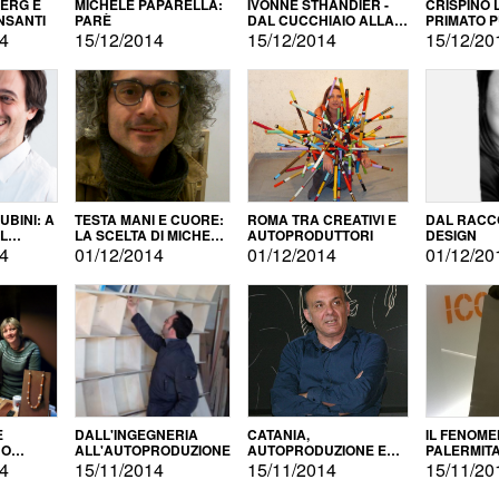
BERG E
MICHELE PAPARELLA:
IVONNE STHANDIER -
CRISPINO 
NSANTI
PARÈ
DAL CUCCHIAIO ALLA
PRIMATO 
CITTÀ
14
15/12/2014
15/12/2014
15/12/20
BINI: A
TESTA MANI E CUORE:
ROMA TRA CREATIVI E
DAL RACC
LA SCELTA DI MICHELE
AUTOPRODUTTORI
DESIGN
ALLA
BARBERIO
14
01/12/2014
01/12/2014
01/12/20
NE
E
DALL'INGEGNERIA
CATANIA,
IL FENOM
NO
ALL'AUTOPRODUZIONE
AUTOPRODUZIONE E
PALERMIT
DUZIONE
COMMERCIALIZZAZIONE
DELL'AUT
14
15/11/2014
15/11/2014
15/11/20