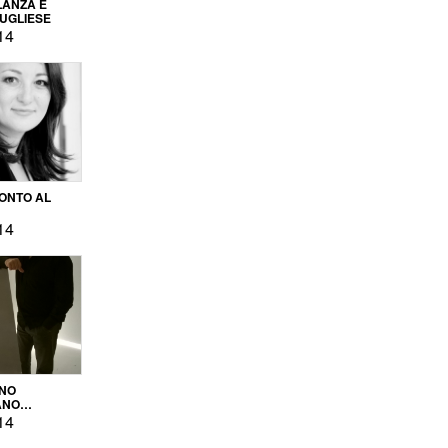
LANZA E
PUGLIESE
14
ONTO AL
14
ENO
ANO
OPRODUZIONE
14