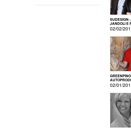
SUDESIGN:
JANDOLI E
PISAPIA
02/02/20
GREENPINO
AUTOPROD
PER AMOR
02/01/20