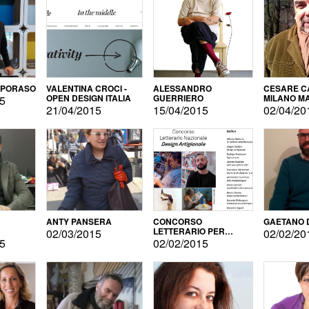
APORASO
VALENTINA CROCI -
ALESSANDRO
CESARE CA
OPEN DESIGN ITALIA
GUERRIERO
MILANO M
15
21/04/2015
15/04/2015
02/04/20
ANTY PANSERA
CONCORSO
GAETANO 
LETTERARIO PER
02/03/2015
02/02/20
DESIGNER
15
02/02/2015