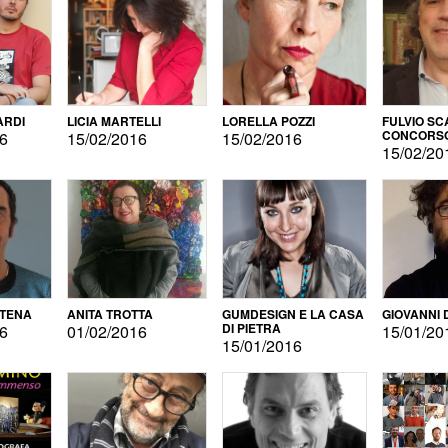
ARDI
LICIA MARTELLI
LORELLA POZZI
FULVIO SC
CONCORS
16
15/02/2016
15/02/2016
LETTERAR
15/02/20
ATENA
ANITA TROTTA
GUMDESIGN E LA CASA
GIOVANNI 
DI PIETRA
16
01/02/2016
15/01/20
15/01/2016