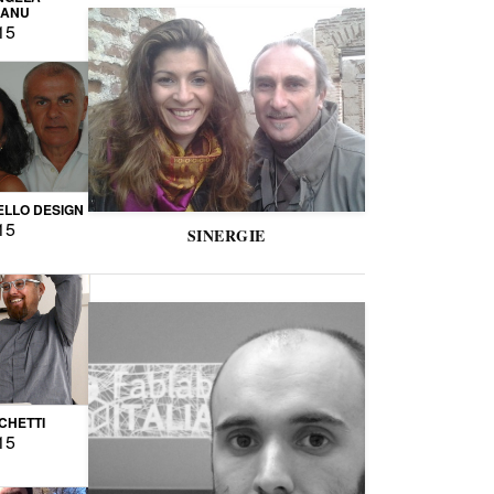
CANU
15
LLO DESIGN
15
SINERGIE
CCHETTI
15