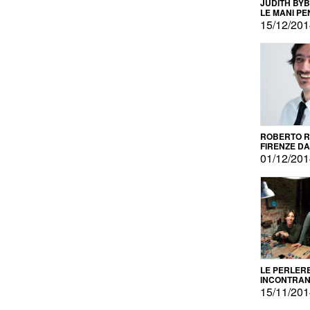
JUDITH BY
LE MANI PE
15/12/20
ROBERTO RU
FIRENZE DAL
PRODOTTO 
01/12/20
PROMOZIO
LE PERLER
INCONTRA
L'AUTOPRO
15/11/20