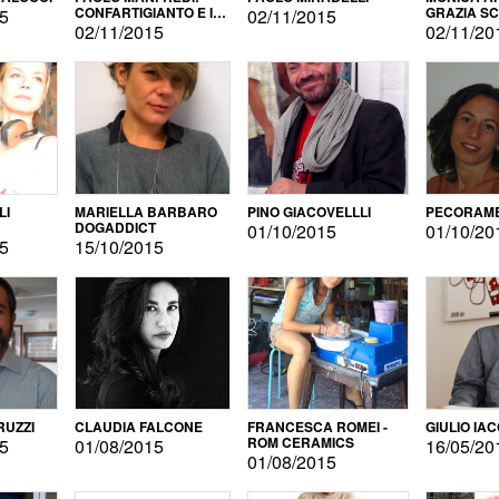
CONFARTIGIANTO E IL
GRAZIA S
15
02/11/2015
SONDAGGIO
02/11/2015
02/11/20
LI
MARIELLA BARBARO
PINO GIACOVELLLI
PECORAME
DOGADDICT
01/10/2015
01/10/20
15
15/10/2015
RUZZI
CLAUDIA FALCONE
FRANCESCA ROMEI -
GIULIO IA
ROM CERAMICS
15
01/08/2015
16/05/20
01/08/2015