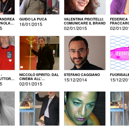
 ANDREA
GUIDO LA PUCA
VALENTINA PISCITELLI:
FEDERICA
 PAOLA
COMUNICARE IL BRAND
FRACCARO
16/01/2015
LINGUE DI
15
02/01/2015
02/01/20
 -
NICCOLÒ SPIRITO: DAL
STEFANO CAGGIANO
FUORISAL
UTTORE
CINEMA ALL'
15/12/2014
15/12/20
E
AUTOPRODUZIONE
15
02/01/2015