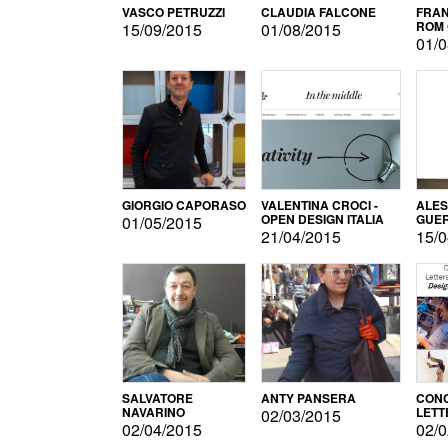
VASCO PETRUZZI
CLAUDIA FALCONE
FRAN
ROM 
15/09/2015
01/08/2015
01/0
GIORGIO CAPORASO
VALENTINA CROCI -
ALE
OPEN DESIGN ITALIA
GUE
01/05/2015
21/04/2015
15/0
SALVATORE
ANTY PANSERA
CON
NAVARINO
LETT
02/03/2015
DESI
02/04/2015
02/0