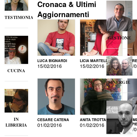
Cronaca & Ultimi
Aggiornamenti
TESTIMONIANZE
GESTIONE
LUCA BIGNARDI
LICIA MARTELLI
LORE
15/02/2016
15/02/2016
15/0
CUCINA
SINERGIE
IN
CESARE CATENA
ANITA TROTTA
GUMD
DI P
01/02/2016
01/02/2016
LIBRERIA
15/0