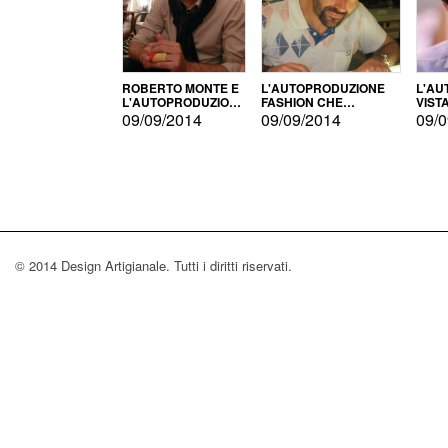
ROBERTO MONTE E
L'AUTOPRODUZIONE
L'AU
L'AUTOPRODUZIONE
FASHION CHE
VIST
CON IL CENSIMENTO
CONQUISTA GLI USA
FARI
09/09/2014
09/09/2014
09/0
© 2014 Design Artigianale. Tutti i diritti riservati.