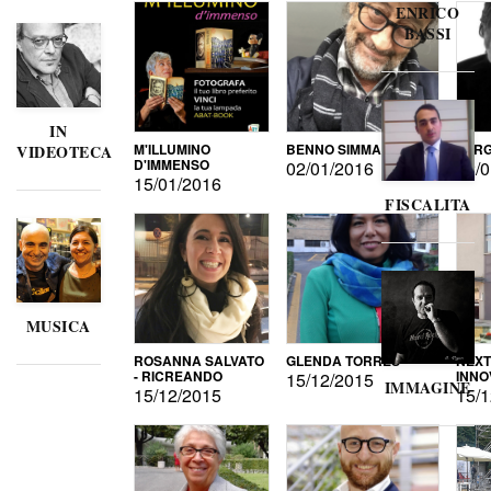
ENRICO
BASSI
IN
M'ILLUMINO
BENNO SIMMA
SERG
VIDEOTECA
D'IMMENSO
02/01/2016
02/0
15/01/2016
FISCALITA
MUSICA
ROSANNA SALVATO
GLENDA TORRES
NEXT
- RICREANDO
INNO
15/12/2015
IMMAGINE
15/12/2015
15/1