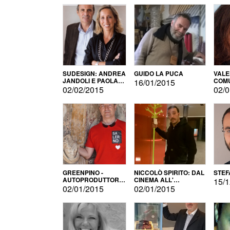
SUDESIGN: ANDREA
GUIDO LA PUCA
VALE
JANDOLI E PAOLA
COMU
16/01/2015
PISAPIA
02/02/2015
02/0
GREENPINO -
NICCOLÒ SPIRITO: DAL
STEF
AUTOPRODUTTORE
CINEMA ALL'
15/1
PER AMORE
AUTOPRODUZIONE
02/01/2015
02/01/2015