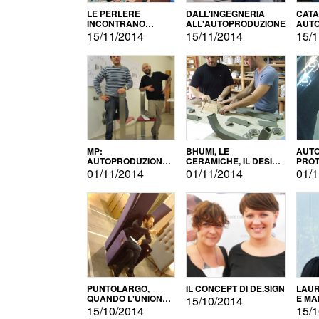
LE PERLERE
DALL'INGEGNERIA
CATA
INCONTRANO
ALL'AUTOPRODUZIONE
AUTO
L'AUTOPRODUZIONE
COMM
15/11/2014
15/11/2014
15/1
MP:
BHUMI, LE
AUTO
AUTOPRODUZIONE
CERAMICHE, IL DESIGN
PROT
E INNOVAZIONE
E L'AUTOPRODUZIONE
ROM
01/11/2014
01/11/2014
01/1
PUNTOLARGO,
IL CONCEPT DI DE.SIGN
LAUR
QUANDO L'UNIONE
E MA
15/10/2014
FA LA FORZA E
15/10/2014
15/1
VINCE