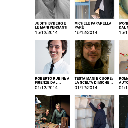
JUDITH BYBERG E
MICHELE PAPARELLA:
IVON
LE MANI PENSANTI
PARÈ
DAL 
CITT
15/12/2014
15/12/2014
15/1
ROBERTO RUBINI: A
TESTA MANI E CUORE:
ROMA
FIRENZE DAL
LA SCELTA DI MICHELE
AUT
PRODOTTO ALLA
BARBERIO
01/12/2014
01/12/2014
01/1
PROMOZIONE