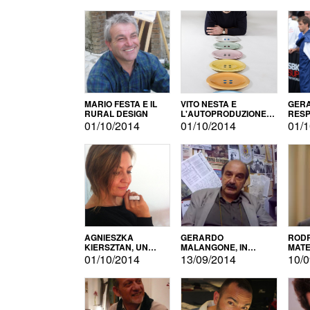
MARIO FESTA E IL
VITO NESTA E
GERA
RURAL DESIGN
L'AUTOPRODUZIONE
RESP
COME RECUPERO DEI
TECN
01/10/2014
01/10/2014
01/1
SIMBOLI
MOTO
AGNIESZKA
GERARDO
RODR
KIERSZTAN, UN
MALANGONE, IN
MATE
MODELLO DI
GIURIA PER IL
01/10/2014
13/09/2014
10/0
AUTOPRODUZIONE
CONCORSO
LETTERARIO