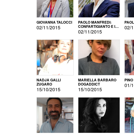
GIOVANNA TALOCCI
PAOLO MANFREDI:
PAOL
CONFARTIGIANTO E IL
02/11/2015
02/1
SONDAGGIO
02/11/2015
NADJA GALLI
MARIELLA BARBARO
PINO
ZUGARO
DOGADDICT
01/1
15/10/2015
15/10/2015