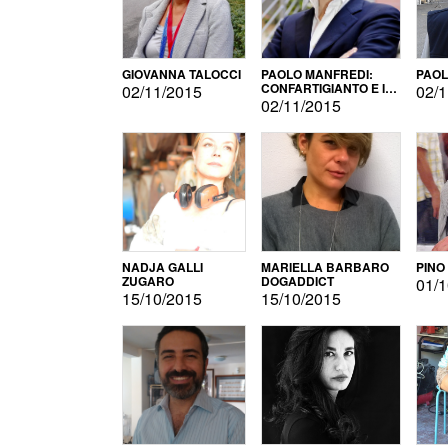
GIOVANNA TALOCCI
PAOLO MANFREDI:
PAOL
CONFARTIGIANTO E IL
02/11/2015
02/1
SONDAGGIO
02/11/2015
NADJA GALLI
MARIELLA BARBARO
PINO
ZUGARO
DOGADDICT
01/1
15/10/2015
15/10/2015