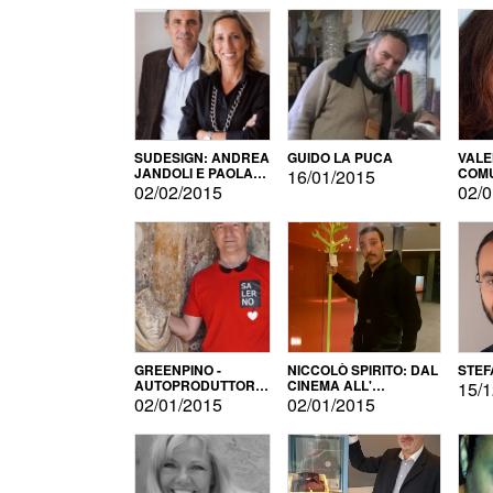
SUDESIGN: ANDREA
GUIDO LA PUCA
VALE
JANDOLI E PAOLA
COMU
16/01/2015
PISAPIA
02/02/2015
02/0
GREENPINO -
NICCOLÒ SPIRITO: DAL
STEF
AUTOPRODUTTORE
CINEMA ALL'
15/1
PER AMORE
AUTOPRODUZIONE
02/01/2015
02/01/2015