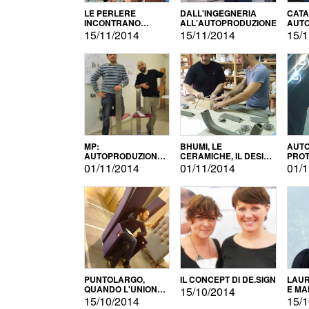
LE PERLERE
DALL'INGEGNERIA
CATA
INCONTRANO
ALL'AUTOPRODUZIONE
AUTO
L'AUTOPRODUZIONE
COMM
15/11/2014
15/11/2014
15/1
MP:
BHUMI, LE
AUTO
AUTOPRODUZIONE
CERAMICHE, IL DESIGN
PROT
E INNOVAZIONE
E L'AUTOPRODUZIONE
ROM
01/11/2014
01/11/2014
01/1
PUNTOLARGO,
IL CONCEPT DI DE.SIGN
LAUR
QUANDO L'UNIONE
E MA
15/10/2014
FA LA FORZA E
15/10/2014
15/1
VINCE