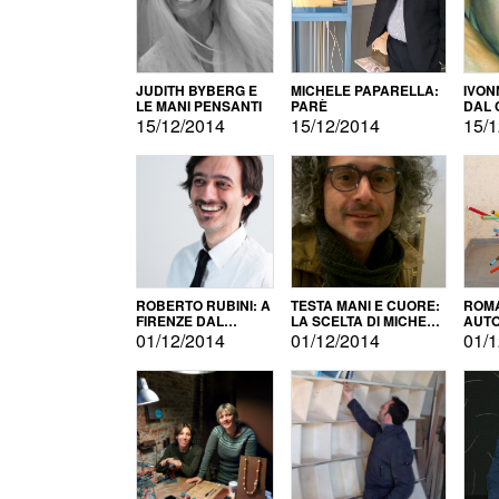
JUDITH BYBERG E
MICHELE PAPARELLA:
IVON
LE MANI PENSANTI
PARÈ
DAL 
CITT
15/12/2014
15/12/2014
15/1
ROBERTO RUBINI: A
TESTA MANI E CUORE:
ROMA
FIRENZE DAL
LA SCELTA DI MICHELE
AUT
PRODOTTO ALLA
BARBERIO
01/12/2014
01/12/2014
01/1
PROMOZIONE