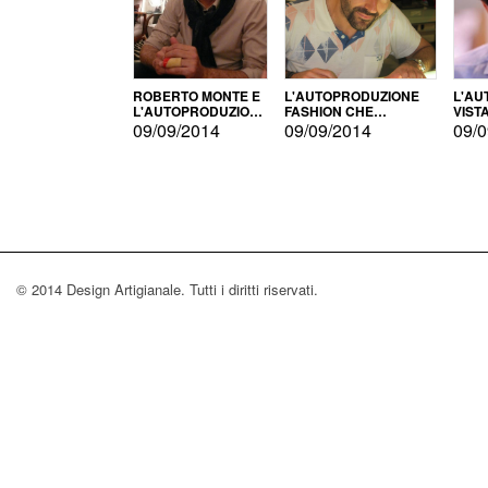
ROBERTO MONTE E
L'AUTOPRODUZIONE
L'AU
L'AUTOPRODUZIONE
FASHION CHE
VIST
CON IL CENSIMENTO
CONQUISTA GLI USA
FARI
09/09/2014
09/09/2014
09/0
© 2014 Design Artigianale. Tutti i diritti riservati.