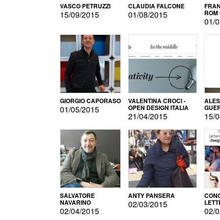
VASCO PETRUZZI
CLAUDIA FALCONE
FRAN
ROM 
15/09/2015
01/08/2015
01/0
GIORGIO CAPORASO
VALENTINA CROCI -
ALE
OPEN DESIGN ITALIA
GUE
01/05/2015
21/04/2015
15/0
SALVATORE
ANTY PANSERA
CON
NAVARINO
LETT
02/03/2015
DESI
02/04/2015
02/0