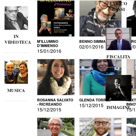
ENRICO
BASSI
IN
M'ILLUMINO
BENNO SIMMA
SERG
VIDEOTECA
D'IMMENSO
02/01/2016
02/0
15/01/2016
FISCALITA
MUSICA
ROSANNA SALVATO
GLENDA TORRES
NEXT
- RICREANDO
INNO
15/12/2015
IMMAGINE
15/12/2015
15/1