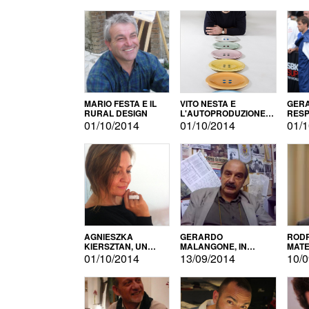
MARIO FESTA E IL
VITO NESTA E
GERA
RURAL DESIGN
L'AUTOPRODUZIONE
RESP
COME RECUPERO DEI
TECN
01/10/2014
01/10/2014
01/1
SIMBOLI
MOTO
AGNIESZKA
GERARDO
RODR
KIERSZTAN, UN
MALANGONE, IN
MATE
MODELLO DI
GIURIA PER IL
01/10/2014
13/09/2014
10/0
AUTOPRODUZIONE
CONCORSO
LETTERARIO