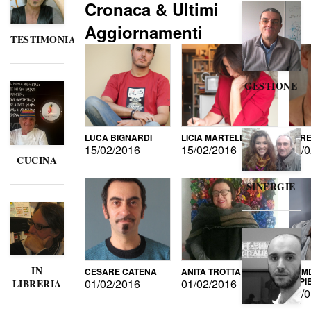
Cronaca & Ultimi
Aggiornamenti
TESTIMONIANZE
GESTIONE
LUCA BIGNARDI
LICIA MARTELLI
LORE
15/02/2016
15/02/2016
15/0
CUCINA
SINERGIE
IN
CESARE CATENA
ANITA TROTTA
GUMD
DI P
01/02/2016
01/02/2016
LIBRERIA
15/0