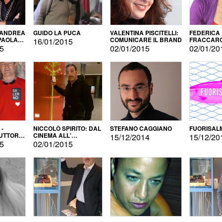
 ANDREA
GUIDO LA PUCA
VALENTINA PISCITELLI:
FEDERICA
 PAOLA
COMUNICARE IL BRAND
FRACCARO
16/01/2015
LINGUE DI
15
02/01/2015
02/01/20
 -
NICCOLÒ SPIRITO: DAL
STEFANO CAGGIANO
FUORISAL
UTTORE
CINEMA ALL'
15/12/2014
15/12/20
E
AUTOPRODUZIONE
15
02/01/2015