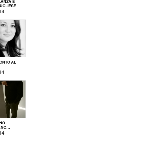
LANZA E
PUGLIESE
14
ONTO AL
14
ENO
ANO
OPRODUZIONE
14