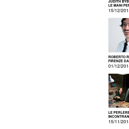
JUDITH BY
LE MANI PE
15/12/20
ROBERTO RU
FIRENZE DAL
PRODOTTO 
01/12/20
PROMOZIO
LE PERLER
INCONTRA
L'AUTOPRO
15/11/20