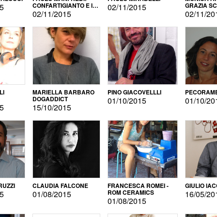
CONFARTIGIANTO E IL
GRAZIA S
15
02/11/2015
SONDAGGIO
02/11/2015
02/11/20
LI
MARIELLA BARBARO
PINO GIACOVELLLI
PECORAME
DOGADDICT
01/10/2015
01/10/20
15
15/10/2015
RUZZI
CLAUDIA FALCONE
FRANCESCA ROMEI -
GIULIO IA
ROM CERAMICS
15
01/08/2015
16/05/20
01/08/2015