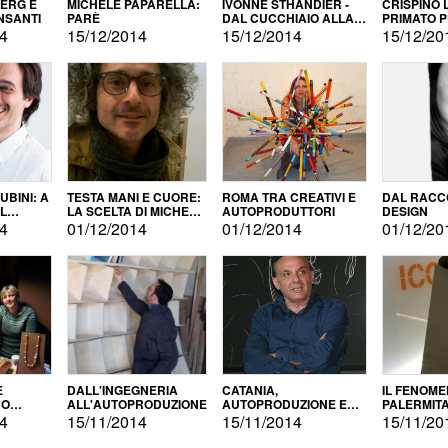
BERG E
MICHELE PAPARELLA:
IVONNE STHANDIER -
CRISPINO 
NSANTI
PARÈ
DAL CUCCHIAIO ALLA
PRIMATO 
CITTÀ
14
15/12/2014
15/12/2014
15/12/20
BINI: A
TESTA MANI E CUORE:
ROMA TRA CREATIVI E
DAL RACC
LA SCELTA DI MICHELE
AUTOPRODUTTORI
DESIGN
ALLA
BARBERIO
14
01/12/2014
01/12/2014
01/12/20
NE
E
DALL'INGEGNERIA
CATANIA,
IL FENOM
NO
ALL'AUTOPRODUZIONE
AUTOPRODUZIONE E
PALERMIT
DUZIONE
COMMERCIALIZZAZIONE
DELL'AUT
14
15/11/2014
15/11/2014
15/11/20