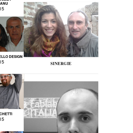
CANU
15
LLO DESIGN
15
SINERGIE
CCHETTI
15