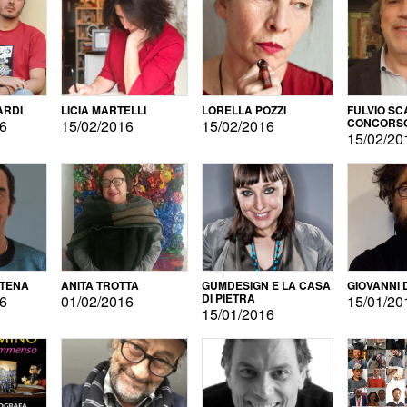
ARDI
LICIA MARTELLI
LORELLA POZZI
FULVIO SC
CONCORS
16
15/02/2016
15/02/2016
LETTERAR
15/02/20
ATENA
ANITA TROTTA
GUMDESIGN E LA CASA
GIOVANNI 
DI PIETRA
16
01/02/2016
15/01/20
15/01/2016