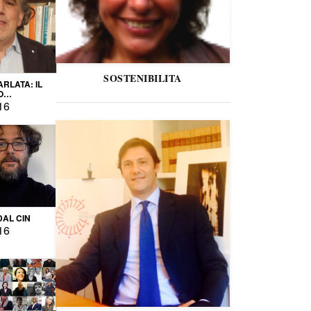
SOSTENIBILITA
ARLATA: IL
O
IO
16
DAL CIN
16