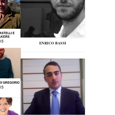
STELLI E
AKERS
15
ENRICO BASSI
DI GREGORIO
15