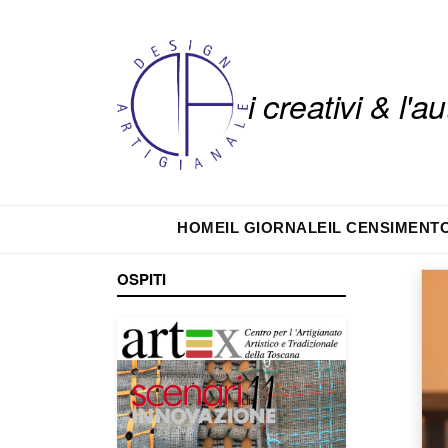
i creativi & l'
HOME
IL GIORNALE
IL CENSIMENT
OSPITI