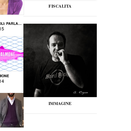
FISCALITA
LI: PARLARE
VERSE
15
MONE
14
IMMAGINE