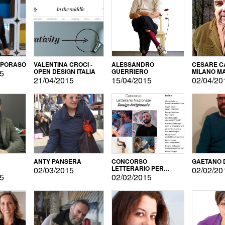
APORASO
VALENTINA CROCI -
ALESSANDRO
CESARE CA
OPEN DESIGN ITALIA
GUERRIERO
MILANO M
15
21/04/2015
15/04/2015
02/04/20
ANTY PANSERA
CONCORSO
GAETANO 
LETTERARIO PER
02/03/2015
02/02/20
DESIGNER
15
02/02/2015