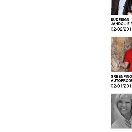
SUDESIGN:
JANDOLI E
PISAPIA
02/02/20
GREENPINO
AUTOPROD
PER AMOR
02/01/20