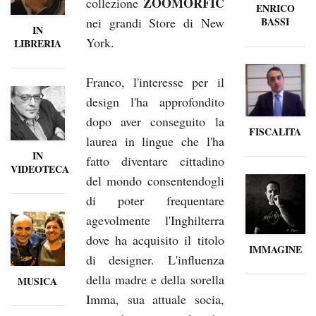
ZOOMORFIC
collezione
ENRICO
nei grandi Store di New
BASSI
IN
York.
LIBRERIA
Franco, l'interesse per il
design l'ha approfondito
dopo aver conseguito la
FISCALITA
laurea in lingue che l'ha
IN
fatto diventare cittadino
VIDEOTECA
del mondo consentendogli
di poter frequentare
agevolmente l'Inghilterra
dove ha acquisito il titolo
IMMAGINE
di designer. L'influenza
della madre e della sorella
MUSICA
Imma, sua attuale socia,