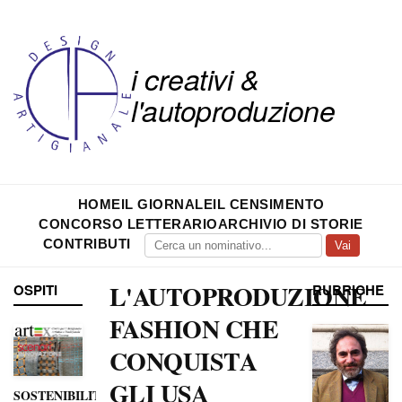
i creativi &
l'autoproduzione
HOME
IL GIORNALE
IL CENSIMENTO
CONCORSO LETTERARIO
ARCHIVIO DI STORIE
CONTRIBUTI
Vai
L'AUTOPRODUZIONE
OSPITI
RUBRICHE
FASHION CHE
CONQUISTA
GLI USA
SOSTENIBILITÀ