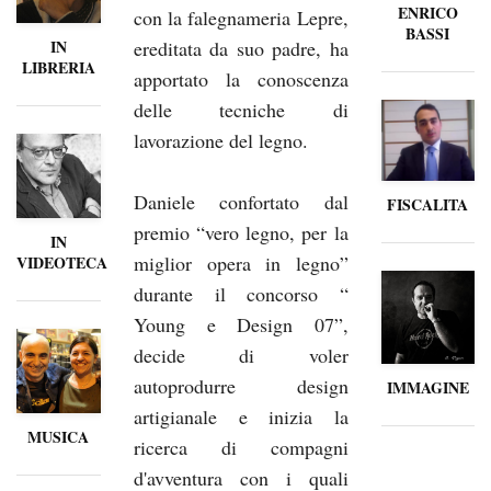
ENRICO
con la falegnameria Lepre,
BASSI
ereditata da suo padre, ha
IN
LIBRERIA
apportato la conoscenza
delle tecniche di
lavorazione del legno.
Daniele confortato dal
FISCALITA
premio “vero legno, per la
IN
miglior opera in legno”
VIDEOTECA
durante il concorso “
Young e Design 07”,
decide di voler
autoprodurre design
IMMAGINE
artigianale e inizia la
MUSICA
ricerca di compagni
d'avventura con i quali