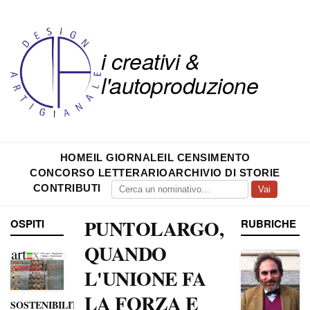
i creativi &
l'autoproduzione
HOME
IL GIORNALE
IL CENSIMENTO
CONCORSO LETTERARIO
ARCHIVIO DI STORIE
CONTRIBUTI
Vai
PUNTOLARGO,
OSPITI
RUBRICHE
QUANDO
L'UNIONE FA
LA FORZA E
SOSTENIBILITÀ