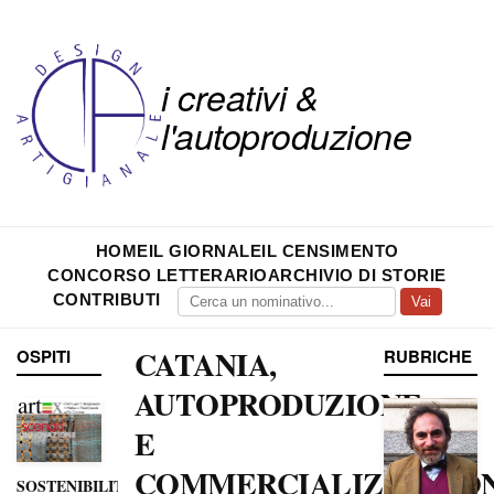
i creativi &
l'autoproduzione
HOME
IL GIORNALE
IL CENSIMENTO
CONCORSO LETTERARIO
ARCHIVIO DI STORIE
CONTRIBUTI
Vai
CATANIA,
OSPITI
RUBRICHE
AUTOPRODUZIONE
E
COMMERCIALIZZAZIO
SOSTENIBILITÀ