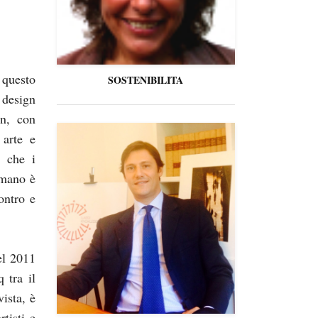
 questo
SOSTENIBILITA
 design
n, con
 arte e
e che i
 mano è
ontro e
el 2011
 tra il
vista, è
rtisti e