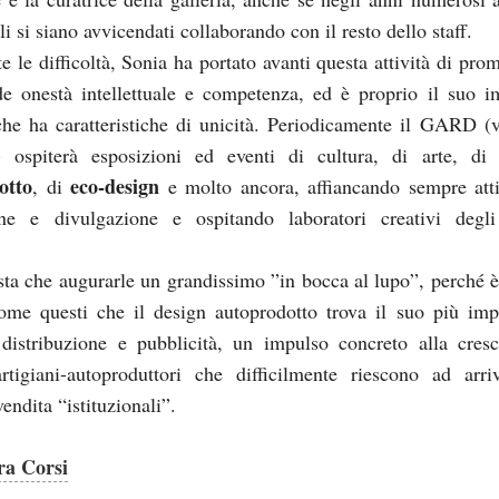
ali si siano avvicendati collaborando con il resto dello staff.
e le difficoltà, Sonia ha portato avanti questa attività di pro
e onestà intellettuale e competenza, ed è proprio il suo 
che ha caratteristiche di unicità. Periodicamente il GARD (
) ospiterà esposizioni ed eventi di cultura, di arte, d
otto
eco-design
, di
e molto ancora, affiancando sempre atti
ne e divulgazione e ospitando laboratori creativi degli
sta che augurarle un grandissimo ”in bocca al lupo”, perché è
ome questi che il design autoprodotto trova il suo più imp
distribuzione e pubblicità, un impulso concreto alla cresc
artigiani-autoproduttori che difficilmente riescono ad arri
vendita “istituzionali”.
ra Corsi