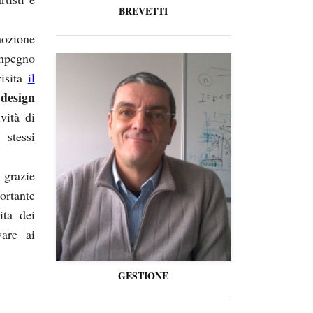
BREVETTI
mozione
impegno
visita
il
design
i
vità di
 stessi
 grazie
ortante
ita dei
vare ai
GESTIONE