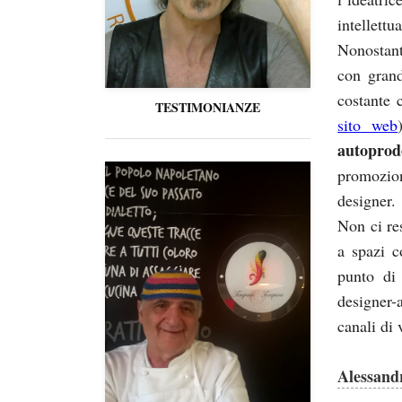
intellettu
Nonostant
con grand
costante 
TESTIMONIANZE
sito web
autoprod
promozio
designer.
Non ci re
a spazi c
punto di 
designer-
canali di 
Alessand