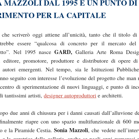
 MAZZOLI DAL 1995 È UN PUNTO DI
RIMENTO PER LA CAPITALE
o che scriverò oggi attiene all’unicità, tanto che il titolo di
trebbe essere “qualcosa di concreto per il mercato del
GARD,
otto”. Nel 1995 nasce
Galleria Arte Roma Desig
di editore, promotore, produttore e distributore di opere di
 autori emergenti. Nel tempo, sia le Istituzioni Pubblich
nno seguito con interesse l’evoluzione del progetto che man
 centro di sperimentazione di nuovi linguaggi, e punto di inc
di tantissimi artisti,
designer autoproduttori
e architetti.
o due anni di chiusura per i danni causati dall’alluvione d
inalmente riapre con uno spazio multifunzionale di 600 mq
Sonia Mazzoli
 e la Piramide Cestia.
, che vedete nell’inter
e e la curatrice della galleria, anche se negli anni numerosi a