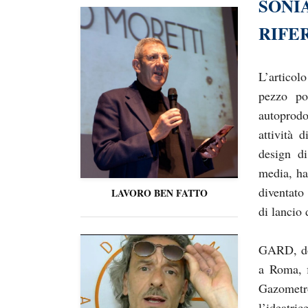
SONIA
RIFE
L’articol
pezzo po
autoprod
attività 
design di
media, ha
diventato
LAVORO BEN FATTO
di lancio 
GARD, dop
a Roma, f
Gazometro
l’ideatric